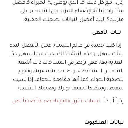
إذن.. مع كل ذلك، ما الذي يوصي به الخبراء كأفضل
مختارات نباتية لإضفاء المزيد من الانسجام على
منزلك؟ إليكِ أفضل النباتات لصحتك العقلية.
نبات الأفعى
إذا كنتِ جديدة في عالم البستنة، فمن الأفضل البدء
بنبات سهل، وهذه النبتة كذلك، حيث من السهل جدًا
العناية بها، فهي تزدهر في المساحات ذات أشعة
الشمس المنخفضة، ولها جاذبية بصرية، وتقوم
بتصفية الهواء، كما أنها مقاومة للجفاف إذا نسيت
سقيها، ويمكنها تخفيف توترك وصحتك النفسية.
إقرأ أيضاً:
نجمات اخترن «اليوغا» صديقاً صحياً لهن
نباتات العنكبوت