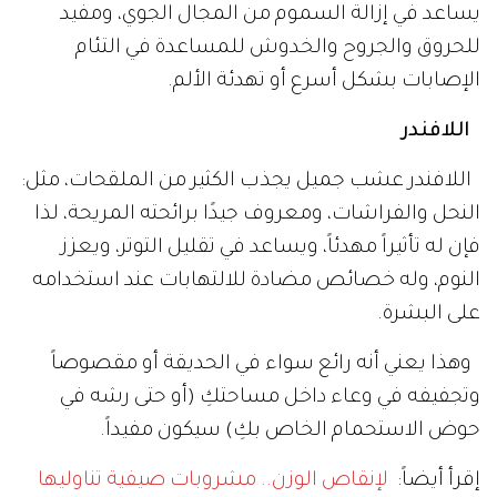
يساعد في إزالة السموم من المجال الجوي، ومفيد
للحروق والجروح والخدوش للمساعدة في التئام
الإصابات بشكل أسرع أو تهدئة الألم.
اللافندر
اللافندر عشب جميل يجذب الكثير من الملقحات، مثل:
النحل والفراشات، ومعروف جيدًا برائحته المريحة، لذا
فإن له تأثيراً مهدئاً، ويساعد في تقليل التوتر، ويعزز
النوم، وله خصائص مضادة للالتهابات عند استخدامه
على البشرة.
وهذا يعني أنه رائع سواء في الحديقة أو مقصوصاً
وتجفيفه في وعاء داخل مساحتكِ (أو حتى رشه في
حوض الاستحمام الخاص بكِ) سيكون مفيداً.
إقرأ أيضاً:
لإنقاص الوزن.. مشروبات صيفية تناوليها