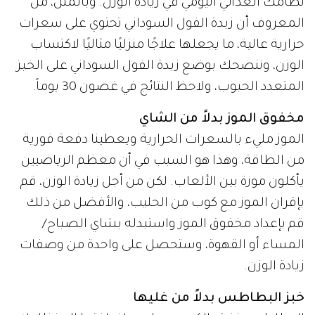
نظامك الغذائي اليومي في زيادة الوزن. وبالمثل، من
المعروف أن زبدة الفول السوداني تحتوي على سعرات
حرارية عالية، ما يجعلها علاجًا منزليًا مثاليًا لاكتساب
الوزن، وننصحك بوضع زبدة الفول السوداني على الخبز
المتعدد الحبوب، ولاحظ النتائج في غضون 30 يوماً.
مخفوق الموز بدلاً من الشاي
الموز مليء بالسعرات الحرارية ويعطينا دفعة فورية
من الطاقة، وهذا هو السبب في أن معظم الرياضيين
يأكلون موزة بين الألعاب. لكن من أجل زيادة الوزن، قم
بإقران الموز مع كوب من الحليب، والأفضل من ذلك
قم بإعداد مخفوق الموز واستبدله بشاي الصباح/
المساء أو القهوة، وستحصل على واحدة من وصفات
زيادة الوزن.
خبز البطاطس بدلاً من غليها