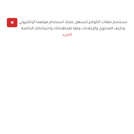
✖
نستخدم ملفات الكوكيز لنسهل عليك استخدام موقعنا الإلكتروني
ونكيف المحتوى والإعلانات وفقا لمتطلباتك واحتياجاتك الخاصة
المزيد
حملوا تطبيق
زهرة الخليج
الاشتراك للحصول على ملخص أسبوعي على بريدك