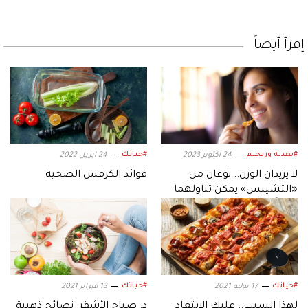
إقرأ أيضاً
#تغذية وريجيم
#حياتك
24 أكتوبر 2023
24 ابريل 2022
لا يزيدان الوزن.. نوعان من
فوائد الكرفس الصحية
«التشيبس» يمكن تناولهما
يومياً
#حياتك
#حياتك
17 يوليو 2021
13 فبراير 2021
لهذا السبب.. عليكِ الابتعاد
د. صباح الأشقر: نصائح ذهبية