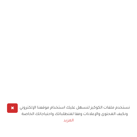
✖
نستخدم ملفات الكوكيز لنسهل عليك استخدام موقعنا الإلكتروني
ونكيف المحتوى والإعلانات وفقا لمتطلباتك واحتياجاتك الخاصة
المزيد