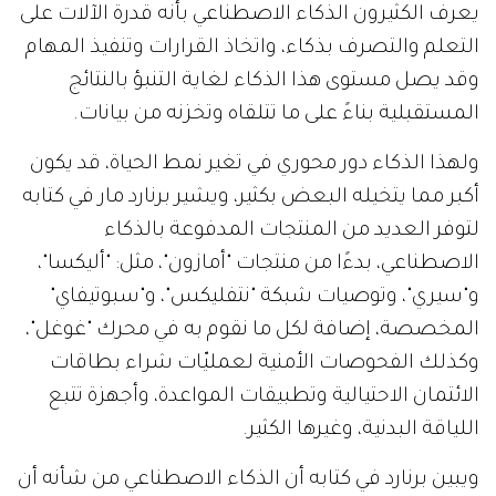
يعرف الكثيرون الذكاء الاصطناعي بأنه قدرة الآلات على
التعلم والتصرف بذكاء، واتخاذ القرارات وتنفيذ المهام
وقد يصل مستوى هذا الذكاء لغاية التنبؤ بالنتائج
المستقبلية بناءً على ما تتلقاه وتخزنه من بيانات.
ولهذا الذكاء دور محوري في تغير نمط الحياة، قد يكون
أكبر مما يتخيله البعض بكثير، ويشير برنارد مار في كتابه
لتوفر العديد من المنتجات المدفوعة بالذكاء
الاصطناعي، بدءًا من منتجات "أمازون"، مثل: "أليكسا"،
و"سيري"، وتوصيات شبكة "نتفليكس"، و"سبوتيفاي"
المخصصة، إضافة لكل ما نقوم به في محرك "غوغل"،
وكذلك الفحوصات الأمنية لعمليّات شراء بطاقات
الائتمان الاحتيالية وتطبيقات المواعدة، وأجهزة تتبع
اللياقة البدنية، وغيرها الكثير.
ويبين برنارد في كتابه أن الذكاء الاصطناعي من شأنه أن