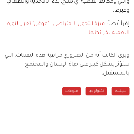
والتي بإمكانها تغطية أي منتج، بدءًا بالأحذية والطعام،
وغيرها.
إقرأ أيضاً:
ميزة التجول الافتراضي.. "غوغل" تعزز الثورة
الرقمية لخرائطها
ويرى الكاتب أنه من الضروري مراقبة هذه التقنيات، التي
ستؤثر بشكل كبير على حياة الإنسان والمجتمع
بالمستقبل.
مجتمع
تكنولوجيا
منوعات