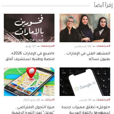
إقرأ أيضاً
#مجتمعك
#مجتمعك
02 أغسطس
03 يوليو
المشهد الفني في الإمارات..
«اصنع في الإمارات 2026»..
بعيون نسائه
منصة وطنية تستشرف آفاق
النهضة الصناعية
#مجتمعك
#حياتك
30 مارس
20 مايو 2022
«غوغل» تطلق مميزات جديدة
ميزة التجول الافتراضي..
لجمهورها باللغة العربية
"غوغل" تعزز الثورة الرقمية