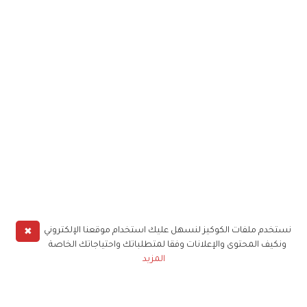
✖
نستخدم ملفات الكوكيز لنسهل عليك استخدام موقعنا الإلكتروني
ونكيف المحتوى والإعلانات وفقا لمتطلباتك واحتياجاتك الخاصة
المزيد