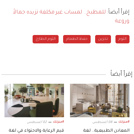
إقرأ أيضاً:
للمطبخ.. لمسات غير مكلفة تزيده جمالاً
وروعة
الثوم
تخزين
حفظ الطعام
الثوم الطازج
إقرأ أيضاً
#منزلك
#منزلك
08 أغسطس
02 أغسطس
المعادن الطبيعية.. لغة
قيم الرعاية والاحتواء في لغة