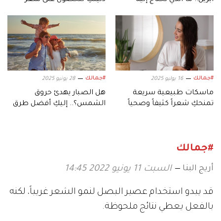
بشرتكِ الآن؟
صحي وجميل
#جمالك
#جمالك
16 يوليو 2025
28 يونيو 2025
ماسكات طبيعية سريعة
هل الصبار يهدئ حروق
تمنحكِ شعراً كثيفاً وصحياً
الشمس؟.. إليكِ أفضل طرق
لاستخدامه
#جمالك
أريج البنا
السبت 11 يونيو 2022 14:45
قد يبدو استخدام عصير البصل لنمو الشعر غريباً، لكنه
بالفعل يعطي نتائج ملحوظة.