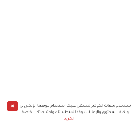
✖
نستخدم ملفات الكوكيز لنسهل عليك استخدام موقعنا الإلكتروني
ونكيف المحتوى والإعلانات وفقا لمتطلباتك واحتياجاتك الخاصة
المزيد