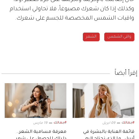
وكذلك إذا كان شعرك مصبوغاً، فلا تحاولي استخدام
واقيات الشمس المخصصة للجسم على شعرك.
واقي الشمس
الشعر
إقرأ أيضاً
#جمالك
#جمالك
09 ابريل
19 مارس
قائمة العناية بالبشرة في
معرفة مسامية الشعر..
أبريل.. ما الذي تحتاج إليه
دليلكِ للحصول على شعر