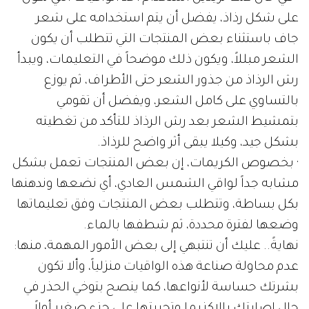
على شكل رذاذ، يفضل أن يتم استخدامه على شعر
جاف باستثناء بعض المنتجات التي تتطلب أن يكون
الشعر مبللاً، ويكون ذلك موضحاً في التعليمات، ويبدأ
رش الرذاذ من جذور الشعر حتى الأطراف، ثم يوزع
بالتساوي على كامل الشعر، ويفضل أن تقومي
بتمشيط الشعر بعد رش الرذاذ للتأكد من تغطيته
بشكل جيد، وكيلا يبقى أثر واضح للرذاذ.
· بخصوص الكريمات، إن بعض المنتجات تعمل بشكل
مشابه جداً لواقي الشمس العادي، أي نضعها وندهنها
بكل بساطة، وتتطلب بعض المنتجات وفق تعليماتها
وضعها لفترة محددة، ثم شطفها بالماء.
نهايةً.. عليك أن تنتبهي إلى بعض الأمور المهمة، منها:
عدم محاولة صناعة هذه الواقيات منزلياً، وألا تكون
بشرتك حساسة لأنواعها، كما ينصح بتوخي الحذر في
حال إصابتك بالإكزيما وتجربتها على جزء صغير أولاً،