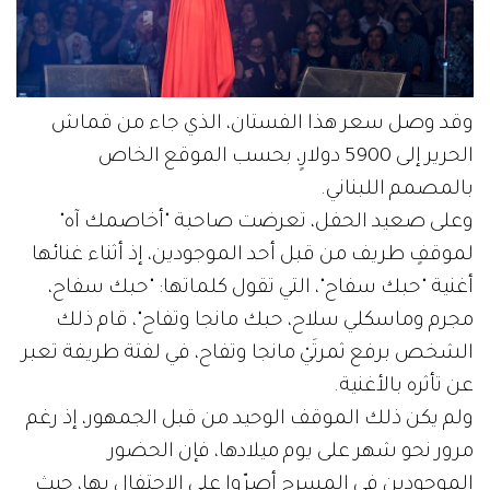
وقد وصل سعر هذا الفستان، الذي جاء من قماش
الحرير إلى 5900 دولارٍ، بحسب الموقع الخاص
بالمصمم اللبناني.
وعلى صعيد الحفل، تعرضت صاحبة "أخاصمك آه"
لموقفٍ طريف من قبل أحد الموجودين، إذ أثناء غنائها
أغنية "حبك سفاح"، التي تقول كلماتها: "حبك سفاح،
مجرم وماسكلي سلاح، حبك مانجا وتفاح"، قام ذلك
الشخص برفع ثمرتَيْ مانجا وتفاح، في لفتة طريفة تعبر
عن تأثره بالأغنية.
ولم يكن ذلك الموقف الوحيد من قبل الجمهور، إذ رغم
مرور نحو شهر على يوم ميلادها، فإن الحضور
الموجودين في المسرح أصرّوا على الاحتفال بها، حيث