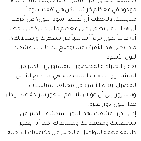
يعشقه الكثيرون من الناس، ويفضلونه دائماً، الأسود
موجود في معظم خزائننا، لكن هل تفقدت يوماً
ملابسك، ولاحظت أن أغلبها أسود اللون؟ هل أدركت
أن هذا اللون يطغى على معظم ما ترتدين؟ هل لاحظت
أنه غالباً يكون جزءاً أساسياً من مظهرك وإطلالاتك؟..
ماذا يعني هذا الأمر؟ دعينا نوضح لك دلالات عشقك
للون الأسود.
يقول الخبراء والمختصون النفسيون إن الكثير من
المشاعر والسمات الشخصية، هي ما يدفع الناس
لتفضيل ارتداء الأسود في مختلف المناسبات،
ويشيرون إلى أن هؤلاء ينتابهم شعور بالراحة عند ارتداء
هذا اللون، دون غيره.
إذن.. فإن عشقك لهذا اللون سيكشف الكثير عن
شخصيتك ومعتقداتك ومشاعرك، كما أنه يعتبر
طريقة مهمة للتواصل والتعبير عن مكنوناتك الداخلية.