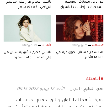
من وحي مدونات الموضة
نانسي عجرم في إعلان موسم
المحجبات.. إطلالات تناسبكِ
الرياض.. كم بلغ سعر
في ليلة رأس السنة
إطلالتها؟
#مشاهير
#أناقتك
18 يوليو 2022
26 مايو 2022
هذا سعر فستان نجوى كرم في
نانسي عجرم تتألق بفستان من
حفلها الأخير
إيلي صعب.. وهذا سعره
#أناقتك
زهرة الخليج - الأردن
الأحد 12 يونيو 2022 09:15
يعرف بأنه ملك الألوان، ويليق بجميع المناسبات،