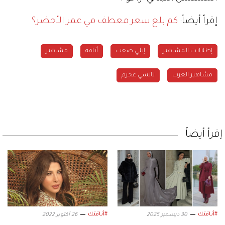
إقرأ أيضاً:
كم بلغ سعر معطف مي عمر الأخضر؟
إطلالات المشاهير
إيلي صعب
أناقة
مشاهير
مشاهير العرب
نانسي عجرم
إقرأ أيضاً
#أناقتك
#أناقتك
30 ديسمبر 2025
26 أكتوبر 2022