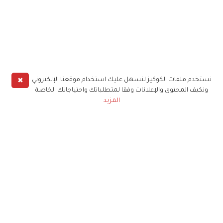
✖
نستخدم ملفات الكوكيز لنسهل عليك استخدام موقعنا الإلكتروني
ونكيف المحتوى والإعلانات وفقا لمتطلباتك واحتياجاتك الخاصة
المزيد
حملوا تطبيق
زهرة الخليج