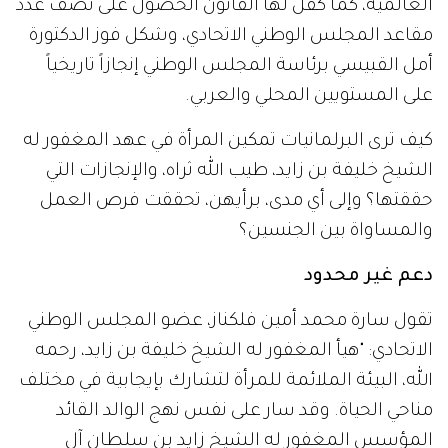
العالمية، كما كفل لها القانون الحصول على نصف عدد
مقاعد المجلس الوطني الاتحادي، وشكل فوز الدكتورة
أمل القبيسي برئاسة المجلس الوطني إنجازاً تاريخياً
على المستويين المحلي والعربي.
كيف ترى البرلمانيات تمكين المرأة في عهد المغفور له
الشيخ خليفة بن زايد، طيب الله ثراه، والإنجازات التي
حققتها؟ وإلى أي مدى، برأيهن، تحققت فرص العمل
والمساواة بين الجنسين؟
دعم غير محدود
تقول سارة محمد أمين فلكناز، عضو المجلس الوطني
الاتحادي: "هيأ المغفور له الشيخ خليفة بن زايد، رحمه
الله، البيئة الملائمة للمرأة لتشارك بإيجابية في مختلف
مناحي الحياة. وقد سار على نفس نهج الوالد القائد
المؤسس المغفور له الشيخ زايد بن سلطان آل