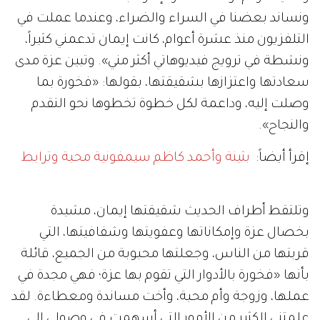
ونساند بعضنا في السراء والضراء، وعندما عملت في
التلفزيون منذ عشرة أعوام، كانت إيمان تدعمني كثيراً،
ونشطة في ترويج فيديوهاتي أكثر مني». وتبين عزة مدى
سعادتها واعتزازها بشقيقتها، بقولها: «فخورة بما
وصلت إليه، وداعمة لكل خطوة تخطوها نحو التقدم
والنجاح».
إقرأ أيضاً:
بثينة وأحمد كاظم سيمفونية محبة وترابط
وتلتقط أطراف الحديث شقيقتها إيمان، مشيدة
بخصال عزة وإمكاناتها وعفويتها وشفافيتها، التي
قربتها من الناس، وجعلتها محبوبة من الجميع، قائلة
بأنها «فخورة بالأدوار التي تقوم بها عزة؛ فهي مجدة في
عملها، وزوجة وأم محبة، وأخت مساندة ومعطاءة. لقد
علمتني الكثير من الأمور التي أسهمت في وصولي إلى