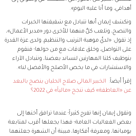
أهدافي، وما أنا عليه اليوم».
وتكشف إيمان أنها تتبادل مع شقيقتها الخبرات
والنصح، وتلعب كلٌّ منهما للأخرى دور «مدير الأعمال»،
إذ تقول: «لديَّ موهبة الترتيب والتنظيم، ولدى عزة القدرة
على التواصل، وخلق علاقات مع من حولها؛ فنقوم
بتوظيف كلتا المهارتين لنساند بعضنا، ونتبادل الآراء
والاستشارات في ما يخص الأصلح والأفضل لنا».
إقرأ أيضاً:
الخبير المالي صلاح الحليان ينصح بالبعد
عن «العاطفة» كيف تنجح «مالياً» في 2022؟
وتقول إيمان إنها تفرح كثيراً؛ عندما ترافق أختها إلى
بعض الفعاليات العامة؛ فهذا يجعلها أقرب لمتابعة
يومياتها، ومعرفة أفكارها، مبينة أن الشهرة جعلتهما