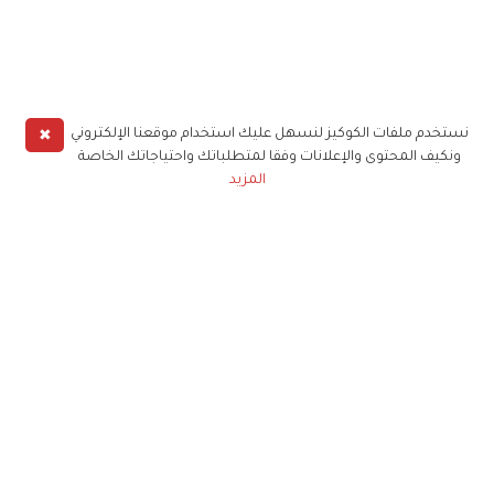
✖
نستخدم ملفات الكوكيز لنسهل عليك استخدام موقعنا الإلكتروني
ونكيف المحتوى والإعلانات وفقا لمتطلباتك واحتياجاتك الخاصة
المزيد
حملوا تطبيق
زهرة الخليج