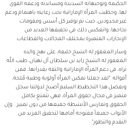
الحكيمة وتوجيهاته السديدة ومساندته ودعمه القوي
لها، وحظيت المرأة الإماراتية تحت رعايته باهتمام ودعم
غير محدودين، حيث تم توفير كل أسس ومقومات
نجاحها، وانعكس ذلك في تحقيقها العديد من
الإنجازات المتميزة بمختلف المجالات والقطاعات.
وسار المغفور له الشيخ خليفة، على نهج والده
المغفور له الشيخ زايد بن سلطان آل نهيان، طيب الله
ثراه، في دعم المرأة الإماراتية والثقة بقدراتها، فمن
أقواله: "لقد جعلنا تمكين المرأة أولوية وطنية مُلحة،
وبفضل هذا التخطيط السليم أصبح لدولتنا سجل
متميز في مجال حقوق المرأة، فهي تتمتع بكامل
الحقوق وتمارس الأنشطة جميعها من دون تمييز.. وإن
الأبواب جميعاً مفتوحة أمامها لتحقيق المزيد من
التقدم والتطور".