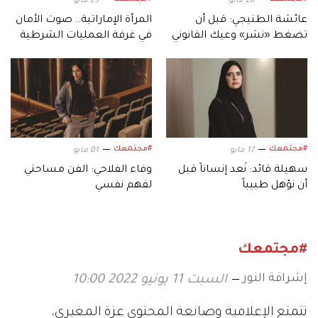
26 مايو
23 مايو
عائشة الطنيجي: قبل أن
المرأة الإماراتية.. صوت الأمان
تضغط «نشر» وعيك القانوني
في غرفة العمليات الشرطية
يحميك
بأبوظبي
#مجتمعك
#مجتمعك
17 مايو
01 مايو
سهيلة قائد: نُعد إنساناً قبل
وفاء الفلاحي: الفن مساحتي
أن نؤهل طبيباً
لفهم نفسي
#مجتمعك
إشراقة النور
السبت 11 يونيو 2022 10:00
تتمتع الإعلامية وصانعة المحتوى عزة المغيري،