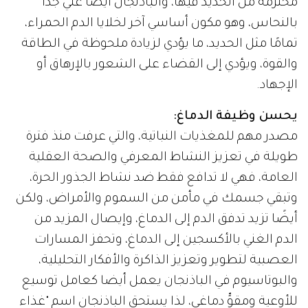
محترمة من الحديد فيها، والباذنجان أيضًا غني جدًا
بالنحاس، وهو مكون أساسي آخر لخلايا الدم الحمراء،
تمامًا مثل الحديد، ما يؤدي لزيادة ملحوظة في الطاقة
والقوة، ويؤدي إلى القضاء على الشعور بالإرهاق أو
الإجهاد.
يحسن وظيفة الدماغ:
مصدر مهم للمغذيات النباتية، والتي عرفت منذ فترة
طويلة في تعزيز النشاط المعرفي والصحة العقلية
العامة، فهي لا تدافع فقط ضد نشاط الجذور الحرة،
وتبقي جسمك في مأمن من السموم والأمراض، ولكن
أيضًا تزيد تدفق الدم إلى الدماغ، وإيصال المزيد من
الدم الغني بالأكسجين إلى الدماغ، وتحفز المسارات
العصبية لتطوير وتعزيز الذاكرة والأفكار التحليلية،
والبوتاسيوم في الباذنجان يعمل أيضا كعامل توسيع
للأوعية ومقوٍّ دماغي، لذا يستحق الباذنجان اسم "غذاء