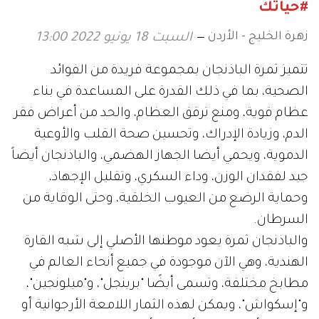
#حياتك
زهرة الخليج - الأردن
السبت 18 يونيو 2022 13:00
تتميز ثمرة الباذنجان بمجموعة فريدة من الفوائد
الصحية، بما في ذلك القدرة على المساعدة في بناء
عظام قوية، ومنع ترقق العظام، والحد من أعراض فقر
الدم، وزيادة الإدراك، وتحسين صحة القلب والأوعية
الدموية، ويحمي أيضا الجهاز الهضمي، والباذنجان أيضاً
جيد لفقدان الوزن، وداء السكري، وتقليل الإجهاد،
وحماية الرضع من العيوب الخلقية، وحتى الوقاية من
السرطان.
والباذنجان ثمرة يعود موطنها الأصلي إلى شبه القارة
الهندية، وهي الآن موجودة في جميع أنحاء العالم في
مطابخ مختلفة، وتسمى أيضًا "برينجل"، و"ميلونجين"،
و"إسكواش"، ويمكن لهذه الثمار اللامعة الأرجوانية أو