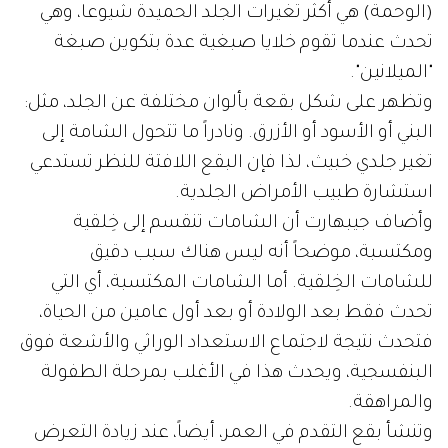
(الوحمة) هي أكثر تغيرات الجلد الحميدة ‫شيوعا، وهي
تحدث عندما تقوم خلايا صبغية عدة بتكوين صبغة
"الميلانين".
‫وتظهر على شكل بقعة بألوان مختلفة عن الجلد، مثل:
البني أو الأسود ‫أو الأزرق. ونادراً ما تتحول الشامة إلى
تغير جلدي خبيث، لذا فإن البقع ‫اللافتة للنظر تستدعي
استشارة طبيب الأمراض الجلدية.
‫‫وأضاف جيبهارت أن الشامات تنقسم إلى خِلقية
ومكتسبة، موضحاً أنه ليس ‫هناك سبب دقيق
للشامات الخِلقية. أما الشامات المكتسبة، أي التي
تحدث ‫فقط بعد الولادة أو بعد أول عامين من الحياة،
فتحدث نتيجة لاجتماع ‫الاستعداد الوراثي والأشعة فوق
البنفسجية، ويحدث هذا في الأغلب بمرحلة ‫الطفولة
والمراهقة.
‫وتنشأ بقع التقدم في العمر، أيضاً، عند زيادة التعرض