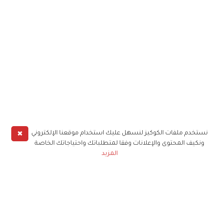
✖
نستخدم ملفات الكوكيز لنسهل عليك استخدام موقعنا الإلكتروني
ونكيف المحتوى والإعلانات وفقا لمتطلباتك واحتياجاتك الخاصة
المزيد
حملوا تطبيق
زهرة الخليج