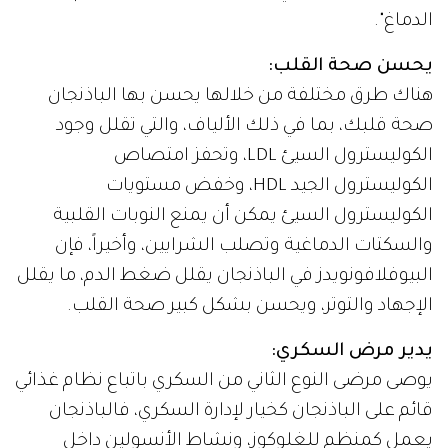
الدماغ".
يحسن صحة القلب:
هناك طرق مختلفة من خلالها يحسن بها الباذنجان
صحة قلبك، بما في ذلك الألياف، والتي تقلل وجود
الكوليسترول السيئ LDL، وتحفز امتصاص
الكوليسترول الجيد HDL، وخفض مستويات
الكوليسترول السيئ يمكن أن يمنع النوبات القلبية
والسكتات الدماغية وتصلب الشرايين، وأخيراً، فإن
البيوفلافونويدز في الباذنجان يقلل ضغط الدم، ما يقلل
الإجهاد والتوتر، ويحسن بشكل كبير صحة القلب.
يدير مرض السكري:
يوصى مرضى النوع الثاني من السكري باتباع نظام غذائي
قائم على الباذنجان كخيار لإدارة السكري، فالباذنجان
يعمل كمنظم للغلوكوز، ونشاط الأنسولين داخل