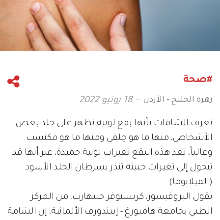
#صحة
زهرة الخليج - الأردن
18 يونيو 2022
تعرف الشامات بأنها بقع لونية تظهر على جلد بعض
الأشخاص، منها ما هو خِلقي ومنها ما هو مكتسب.
‫وغالباً، تعد هذه البقع تغيرات لونية حميدة، غير أنها قد
تتحول إلى ‫تغيرات خبيثة تنذر بسرطان الجلد الأسود
(الميلانوما).
يقول البروفيسور، كريستوفر جيبهارت، من المركز
الطبي بجامعة هامبورغ - ‫إيبندورف الألمانية، إن الشامة