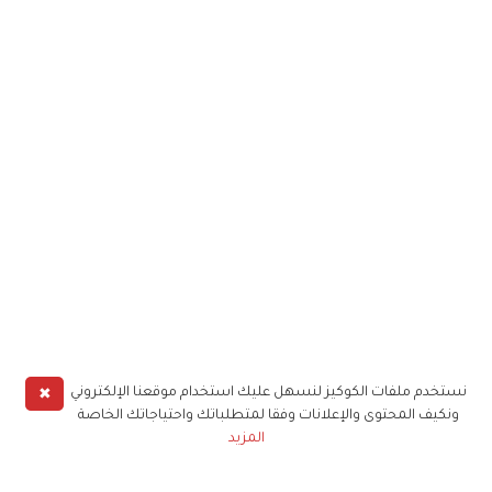
✖
نستخدم ملفات الكوكيز لنسهل عليك استخدام موقعنا الإلكتروني
ونكيف المحتوى والإعلانات وفقا لمتطلباتك واحتياجاتك الخاصة
المزيد