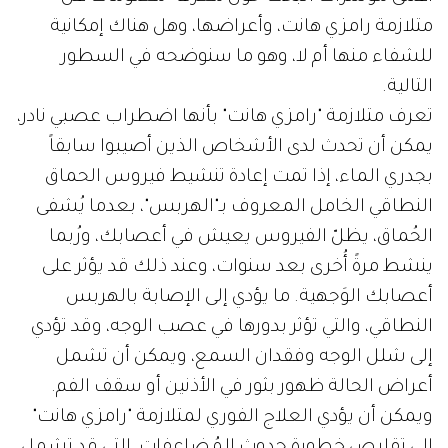
متلازمة رامزي هانت، وأعراضها، وهل هناك إمكانية
للشفاء منها أم لا، وهو ما سنوضحه في السطور
التالية.
تعرف متلازمة "رامزي هانت" بأنها اضطراب عصبي نادر،
يمكن أن تحدث لدى الأشخاص الذين أصيبوا سابقاً
بجدري الماء، إذا تمت إعادة تنشيط فيروس الحماق
النطاقي الخامل المعروف بـ"الهربس"، بعدما يُشفى
الحُماق، يظلّ الفيروس يعيش في أعصابك، ورُبما
ينشط مرةً أُخرى بعد سنوات، وعند ذلك قد يؤثر على
أعصابك الوَجهية. ما يؤدي إلى الإصابة بالهربس
النطاقي، والتي تؤثر بدورها في عصب الوجه، وقد تؤدي
إلى شلل الوجه وفقدان السمع، ويمكن أن تشمل
أعراض الحالة ظهور بثور في الأذنين أو سقف الفم.
ويمكن أن يؤدي العلاج الفوري لمتلازمة "رامزي هانت"