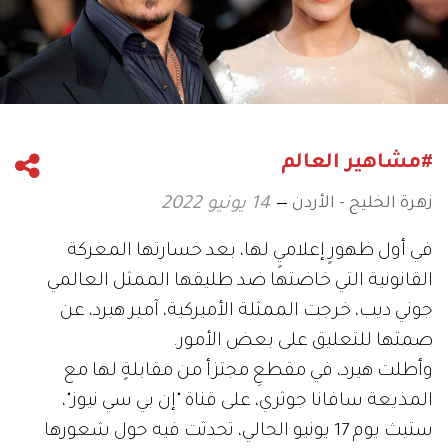
#مشاهير العالم
زهرة الخليج - الأردن
14 يونيو 2022
في أول ظهورٍ إعلاميٍ لها، بعد خسارتها المعركة
القانونية التي خاضتها ضد طليقها الممثل العالمي
جوني ديب، خرجت الممثلة الأميركية، آمبر هيرد، عن
صمتها للتعليق على بعض الأمور.
وأطلت هيرد، في مقطعِ مجتزأ من مقابلةٍ لها مع
المذيعة سافانا جوثري، على قناة "إن بي سي نيوز"،
ستبث يوم 17 يونيو الحالي، تحدثت فيه حول شعورها