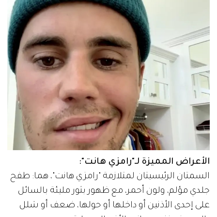
الأعراض المميزة لـ"رامزي هانت":
السمتان الرئيسيتان لمتلازمة "رامزي هانت"، هما: طفح
جلدي مؤلم، ولون أحمر، مع ظهور بثور مليئة بالسائل
على إحدى الأذنين أو داخلها أو حولها، ضعف أو شلل