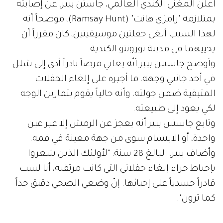
أعلن المغني الكندي العالمي، جاستن بيبر، عن إصابته
بمتلازمة "رامزي هانت" (Ramsay Hunt)، موضحاً أنه
لهذا السبب ألغى حفلتين موسيقيتين، كان مقرراً أن
يحييهما في مدينة تورونتو الكندية.
وأوضح جاستين بيبر أنّه يعاني مرضاً نادراً أدى إلى شلل
في أحد جانبي وجهه، ما أجبره على إلغاء الحفلات
المتبقية ضمن جولته، وأنه حالياً يقوم بتمارين الوجه
لكي يعود إلى طبيعته.
وتابع جاستين بيبر أنه يعجز عن الرمش إلا عبر عين
واحدة، أو الابتسام سوى من جهة معينة في فمه.
وأضاف بيبر، البالغ 28 سنة: "لأولئك الذين شعروا
بإحباط جراء إلغاء حفلاتي التي كانت مرتقبة، أنا لست
قادراً جسدياً على إحيائها. إنّ وضعي الصحي دقيق جداً
كما ترون".