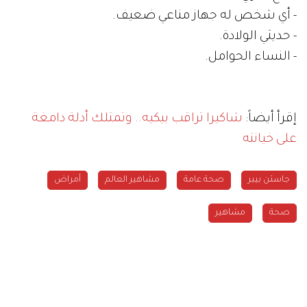
- أي شخص له جهاز مناعي ضعيف.
- حديثي الولادة.
- النساء الحوامل.
إقرأ أيضاً:
شاكيرا تراقب بيكيه.. وتمتلك أدلة دامغة
على خيانته
جاستن بيبر
صحة عامة
مشاهير العالم
أمراض
صحة
مشاهير