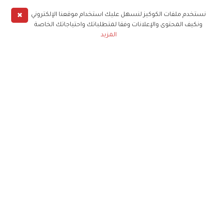
✖
نستخدم ملفات الكوكيز لنسهل عليك استخدام موقعنا الإلكتروني
ونكيف المحتوى والإعلانات وفقا لمتطلباتك واحتياجاتك الخاصة
المزيد
حملوا تطبيق
زهرة الخليج
الاشتراك للحصول على ملخص أسبوعي على بريدك
الإلكتروني