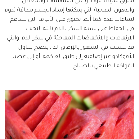
تحتوي ثمرة الأفوكادو على الفيتامينات والمعادن
والدهون الصحية التي يمكنها إمداد الجسم بطاقة تدوم
لساعات عدة، كما أنها تحتوي على الألياف التي تساهم
في الحفاظ على نسبة السكر بالدم ثابتة، لتجنب
الارتفاعات والانخفاضات المفاجئة في سكر الدم، والتي
قد تتسبب في الشعور بالإرهاق. لذا، ينصح بتناول
الأفوكادو عبر إضافته إلى طبق الفاكهة، أو إلى عصير
الفواكه الطبيعي بالصباح.