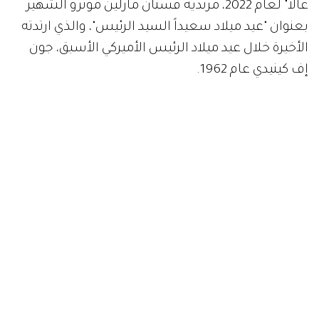
غالا" لعام 2022، مرتديةً فستان مارلين مونرو الشهير
بعنوان "عيد ميلاد سعيداً السيد الرئيس"، والذي ارتدته
الأخيرة خلال عيد ميلاد الرئيس الأميركي الأسبق، جون
إف كينيدي عام 1962.