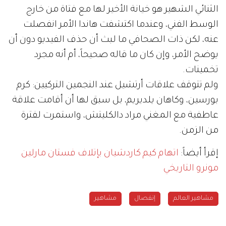
الثنائي الشهير هو خيانة الأخير لها مع فتاة من خارج
الوسط الفني، وعندما اكتشفت هاندا الأمر انفصلت
عنه، لكن ذات الصحافي ما لبث أن حذف الفيديو دون أن
يوضح الأمر، وإن كان ما قاله صحيحاً، أم أنه مجرد
تخمينات.
ولم تتوقف علاقات أرتشيل عند النجمين التركيين: كرم
بورسين، وكاهان يلديريم، بل سبق لها أن أقامت علاقة
عاطفية مع المغني مراد دالكليتش، واستمرت لفترة
من الزمن.
إقرأ أيضاً:
اتهام كيم كاردشيان بإتلاف فستان مارلين
مونرو التاريخي
مشاهير العالم
إنفصال
مشاهير