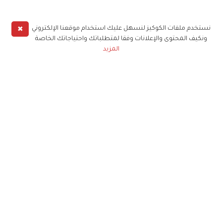
✖
نستخدم ملفات الكوكيز لنسهل عليك استخدام موقعنا الإلكتروني
ونكيف المحتوى والإعلانات وفقا لمتطلباتك واحتياجاتك الخاصة
المزيد
وجميعنا يعرف، أيضاً، أن نجمة تلفزيون الواقع صاحبة
الـ41 عاماً، قامت بحميةٍ غذائيةٍ صعبة من أجل أن تفقد
الوزن، وتتمكن من ارتداء الفستان التاريخي، حيث فقدت
حينها 7 كيلوغرامات قبل الحدث، وكانت غير قادرة على