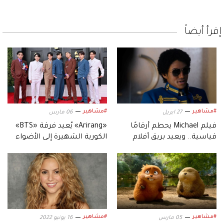
إقرأ أيضاً
#مشاهير
#مشاهير
27 ابريل
06 مارس
فيلم Michael يحطم أرقامًا
«Arirang» يُعيد فرقة «BTS»
قياسية.. ويعيد بريق أفلام
الكورية الشهيرة إلى الأضواء
السيرة الموسيقية
#مشاهير
#مشاهير
05 مارس
16 يونيو 2022