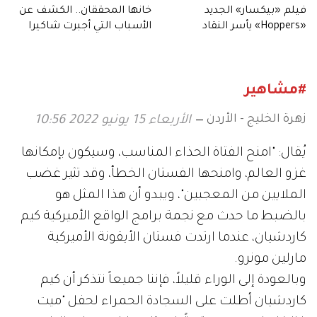
فيلم «بيكسار» الجديد
خانها المحققان.. الكشف عن
«Hoppers» يأسر النقاد
الأسباب التي أجبرت شاكيرا
بعالمه.. وشخصياته المميزة
على الانفصال
#مشاهير
زهرة الخليج - الأردن
الأربعاء 15 يونيو 2022 10:56
يُقال: "امنح الفتاة الحذاء المناسب، وسيكون بإمكانها
غزو العالم، وامنحها الفستان الخطأ، وقد تثير غضب
الملايين من المعجبين"، ويبدو أن هذا المثل هو
بالضبط ما حدث مع نجمة برامج الواقع الأميركية كيم
كاردشيان، عندما ارتدت فستان الأيقونة الأميركية
مارلين مونرو.
وبالعودة إلى الوراء قليلاً، فإننا جميعاً نتذكر أن كيم
كاردشيان أطلت على السجادة الحمراء لحفل "ميت