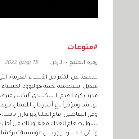
#منوعات
زهرة الخليج - الأردن
15 يونيو 2022
سمعنا عن الكثير من الأشياء الغريبة، الت
منديل استخدمته نجمة هوليوود الحسناء س
مدرب كرة القدم الاسكتلندي أليكس فيرغس
يونايتد، ومؤخراً باع أحد رجال الأعمال ف
لتناول طعام الغداء معه، وذلك من أجل 