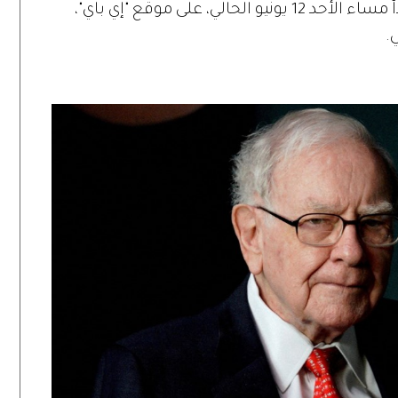
المزاد لم يمضِ عليه سوى يومين، حيث بدأ مساء الأحد 12 يونيو الحالي، على موقع "إي باي"،