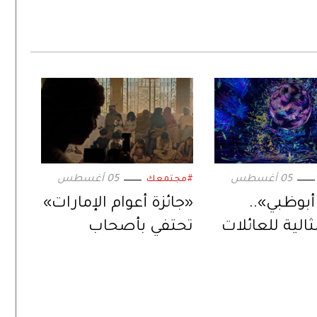
05 أغسطس
05 أغسطس
#مجتمعك
بوظبي»..
«جائزة أعوام الإمارات»
الية للعائلات
تحتفي بأصحاب
العمل الجماعي
المستدام