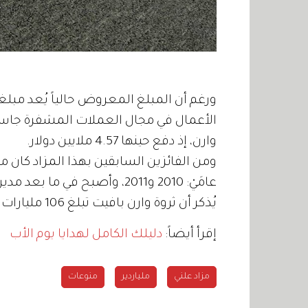
ورغم أن المبلغ المعروض حالياً يُعد مبلغ
وارن، إذ دفع حينها 4.57 ملايين دولار.
ومن الفائزين السابقين بهذا المزاد كان مد
عامَيْ: 2010 و2011، وأصبح في ما بعد مديراً لمحفظة بيركشاير.
يُذكر أن ثروة وارن بافيت تبلغ 106 مليارات دولار، ما يجعله خامس أغنى شخص في العالم.
إقرأ أيضاً:
دليلك الكامل لهدايا يوم الأب
مزاد علني
ملياردير
منوعات