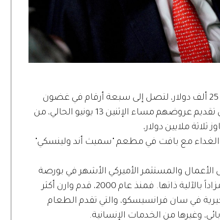
وكانت المزايدة في الأرقام قد بدأت بمبلغ 25 ألف دولار، لتصل إلى سبعة أرقام في غضون
ثماني ساعات، إذ أقدم أربعة أشخاص على تقديم عروضهم مساء الإثنين 13 يونيو الحالي، من
ثلاثة ملايين دولار،
ل الغداء مع بافت في مطعم "سميث أند ولينسكي"
ل الأعمال والمستثمر الأميركي الأشهر في بورصة
نيويورك فرصة الغداء معه، إذ سبقه 20 مزاداً بالآلية ذاتها. فمنذ عام 2000، قدم وارن أكثر
" الخيرية في سان فرانسيسكو، والتي تقدم الطعام
ائي، وغيرها من الخدمات الإنسانية.