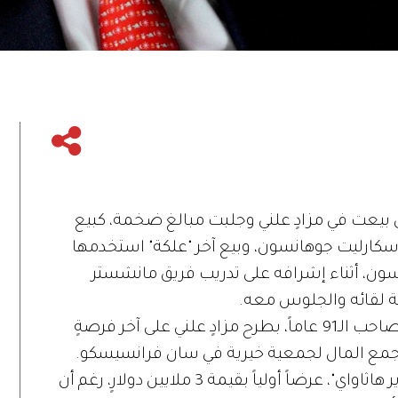
ي بيعت في مزادٍ علني وجلبت مبالغ ضخمة، كبيع
كارليت جوهانسون، وبيع آخر "علكة" استخدمها
ون، أثناء إشرافه على تدريب فريق مانشستر
رصة لقائه والجلوس معه.
وفي التفاصيل، قام الملياردير وارن بافت، صاحب الـ91 عاماً، بطرح مزادٍ علني على آخر فرصةٍ
جمع المال لجمعية خيرية في سان فرانسيسكو.
وتلقى الملياردير ورئيس مؤسسة "بيركشاير هاثاواي"، عرضاً أولياً بقيمة 3 ملايين دولارٍ، رغم أن