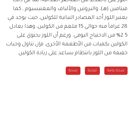
اللوز غنى بالعديد من العناصر الغذائية، بما في ذلك
فيتامين (هـ)، والبروتين والألياف والمغنيسيوم.، كما
يعتبر اللوز أحد المصادر النباتية للكولين، حيث يوجد في
28 غراماً منه حوالي 15 ملغم من الكولين، وهذا يعادل
2.5% من الاحتياج اليومي. ورغم أن اللوز يحتوي على
الكولين بكميات من الأطعمة الأخرى، فإن تناول وجبات
خفيفة من اللوز بانتظام يساعد على زيادة الكولين.
صحة عامة
تغذية
صحة