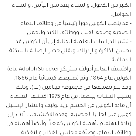
الكثير من الكحول، والنساء بعد سن اليأس، والنساء
الحوامل.
- قد يلعب الكولين دوراً رئيسياً في وظائف الدماغ
الصحية وصحة القلب ووظائف الكبد والحمل.
- تشير الدراسات العلمية الحالية إلى أن الكولين قد
يحسن الذاكرة والإدراك، ويقلل خطر الإصابة بالسكتة
الدماغية.
واكتشف العالم أدولف ستريكر Adolph Strecker مادة
الكولين عام 1864، وتم تصنيعها كيميائياً عام 1866،
وقد يتم تصنيفها في مجموعة فيتامين (ب)، وذلك
بسبب التشابه بينهما، في عام 1975 اكتشف العلماء
أن مادة الكولين في الجسم تزيد توليف وانتشار الإستيل
كولين عبر الخلايا العصبية. وهذه الاكتشافات أدت إلى
زيادة الاهتمام بأهمية الكولين كمغذٍّ، وأيضاً أهميته في
وظائف الدماغ، وصنّفه مجلس الغذاء والتغذية