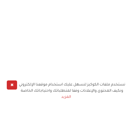
✖
نستخدم ملفات الكوكيز لنسهل عليك استخدام موقعنا الإلكتروني
ونكيف المحتوى والإعلانات وفقا لمتطلباتك واحتياجاتك الخاصة
المزيد
حملوا تطبيق