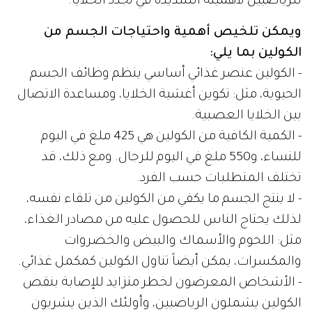
للرياضيين لأهميته الشديدة في تجدد الخلايا.
ويمكن تلخيص أهمية واحتياجات الجسم من
الكولين بما يلي:
- الكولين عنصر غذائي أساسي ينظم وظائف الجسم
الحيوية، مثل: تكوين أغشية الخلايا، ومساعدة الاتصال
بين الخلايا العصبية.
- الكمية الكافية من الكولين هي 425 ملغ في اليوم
للنساء، و550 ملغ في اليوم للرجال. ومع ذلك، قد
تختلف المتطلبات حسب الفرد.
- لا ينتج الجسم ما يكفي من الكولين من تلقاء نفسه،
لذلك يحتاج الناس للحصول عليه من مصادر الغذاء،
مثل: اللحوم والأسماك والبيض والخضروات
والمكسرات، يمكن أيضاً تناول الكولين كمكمل غذائي.
- الأشخاص المعرضون لخطر متزايد للإصابة بنقص
الكولين يشملون الرياضيين، وأولئك الذين يشربون