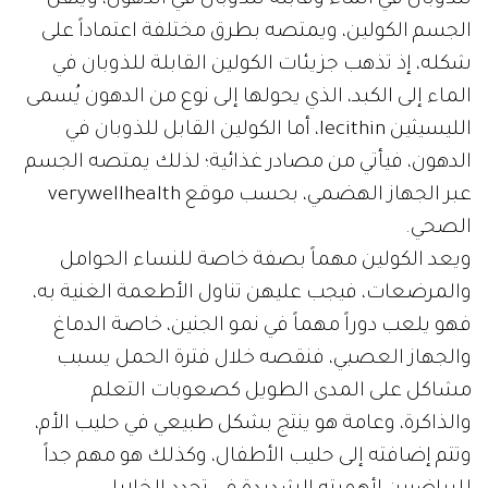
للذوبان في الماء وقابلة للذوبان في الدهون، وينقل
الجسم الكولين، ويمتصه بطرق مختلفة اعتماداً على
شكله، إذ تذهب جزيئات الكولين القابلة للذوبان في
الماء إلى الكبد، الذي يحولها إلى نوع من الدهون يُسمى
الليسيثين lecithin، أما الكولين القابل للذوبان في
الدهون، فيأتي من مصادر غذائية؛ لذلك يمتصه الجسم
عبر الجهاز الهضمي، بحسب موقع verywellhealth
الصحي.
ويعد الكولين مهماً بصفة خاصة للنساء الحوامل
والمرضعات، فيجب عليهن تناول الأطعمة الغنية به،
فهو يلعب دوراً مهماً في نمو الجنين، خاصة الدماغ
والجهاز العصبي، فنقصه خلال فترة الحمل يسبب
مشاكل على المدى الطويل كصعوبات التعلم
والذاكرة، وعامة هو ينتج بشكل طبيعي في حليب الأم،
وتتم إضافته إلى حليب الأطفال، وكذلك هو مهم جداً