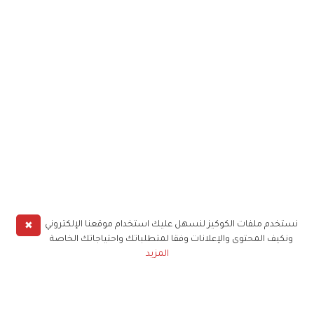
✖
نستخدم ملفات الكوكيز لنسهل عليك استخدام موقعنا الإلكتروني
ونكيف المحتوى والإعلانات وفقا لمتطلباتك واحتياجاتك الخاصة
المزيد