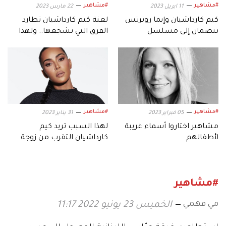
#مشاهير
#مشاهير
11 ابريل 2023
22 مارس 2023
كيم كارداشيان وإيما روبرتس
لعنة كيم كارداشيان تطارد
تنضمان إلى مسلسل
الفرق التي تشجعها.. ولهذا
«American Horror Story»
السبب يريدها جمهور ليفربول
#مشاهير
#مشاهير
05 فبراير 2023
31 يناير 2023
مشاهير اختاروا أسماء غريبة
لهذا السبب تريد كيم
لأطفالهم
كارداشيان التقرب من زوجة
كانييه ويست الجديدة
#مشاهير
مي فهمي
الخميس 23 يونيو 2022 11:17