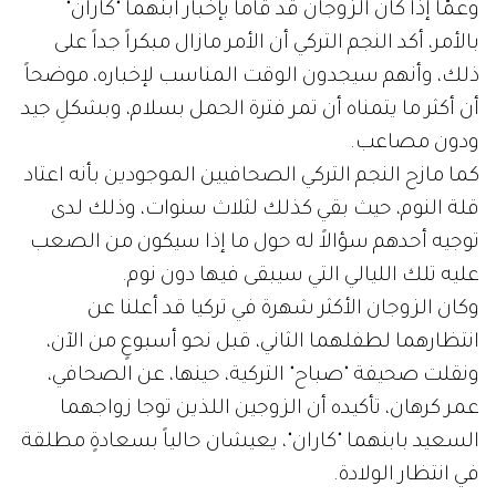
وعمّا إذا كان الزوجان قد قاما بإخبار ابنهما "كاران"
بالأمر، أكد النجم التركي أن الأمر مازال مبكراً جداً على
ذلك، وأنهم سيجدون الوقت المناسب لإخباره، موضحاً
أن أكثر ما يتمناه أن تمر فترة الحمل بسلام، وبشكلِ جيد
ودون مصاعب.
كما مازح النجم التركي الصحافيين الموجودين بأنه اعتاد
قلة النوم، حيث بقي كذلك لثلاث سنوات، وذلك لدى
توجيه أحدهم سؤالاً له حول ما إذا سيكون من الصعب
عليه تلك الليالي التي سيبقى فيها دون نوم.
وكان الزوجان الأكثر شهرة في تركيا قد أعلنا عن
انتظارهما لطفلهما الثاني، قبل نحو أسبوعٍ من الآن،
ونقلت صحيفة "صباح" التركية، حينها، عن الصحافي،
عمر كرهان، تأكيده أن الزوجين اللذين توجا زواجهما
السعيد بابنهما "كاران"، يعيشان حالياً بسعادةٍ مطلقة
في انتظار الولادة.