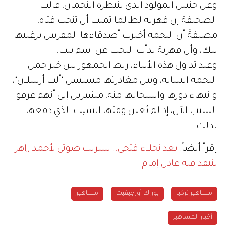
وعن جنس المولود الذي ينتظره النجمان، قالت
الصحيفة إن فهرية لطالما تمنت أن تنجب فتاة،
مضيفةً أن النجمة أخبرت أصدقاءها المقربين برغبتها
تلك، وأن فهرية بدأت البحث عن اسم بنت.
وعند تداول هذه الأنباء، ربط الجمهور بين خبر حمل
النجمة الشابة، وبين مغادرتها مسلسل "ألب أرسلان"،
وانتهاء دورها وانسحابها منه، مشيرين إلى أنهم عرفوا
السبب الآن، إذ لم يُعلن وقتها السبب الذي دفعها
لذلك.
إقرأ أيضاً:
بعد نجلاء فتحي.. تسريب صوتي لأحمد زاهر
ينتقد فيه عادل إمام
مشاهير تركيا
بوراك أوزجيفيت
مشاهير
أخبار المشاهير