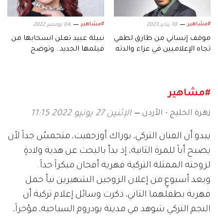
#مشاهير
#مشاهير
10 يناير 2023
04 نوفمبر 2022
موقف إنساني من طارق لطفي
نبيلة عبيد تعلن انسحابها من
تجاه الإعلاميين في عزاء والدته
فيلمها الجديد.. وتوضح
الأسباب
#مشاهير
زهرة الخليج - الأردن
الإثنين 27 يونيو 2022 11:15
يبدو أن الفنان التركي، بوراك أوزجفيت، متحمسٌ جداً لأن
يصبح أباً للمرة الثانية، إذ بدأ بالبحث عن هدية ولادةٍ
لزوجته الممثلة التركية فهرية أفجان مبكراً جداً.
وبعد أسبوعٍ من إعلان الزوجين الشهيرين نبأ حمل
فهرية بطفلهما الثاني، ذكرت وسائل إعلام تركية أن
النجم التركي شوهد في مدينة بودروم السياحية، مؤخراً،