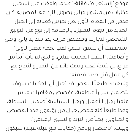
موقع "إنستغرام"، قائلة: "عندما وافقت على تسجيل
حكايات من مشوار حياتي بصوتي للإذاعة المصرية، كان
هدفي في المقام الأول نقل تجربتي كفنانة إلى الجيل
الجديد من نجوم التمثيل، بالإضافة إلى نوع من التوثيق
الشخصي لتجارب وقصص مررت بها منذ بداياتي، وحتى
استحققت أن يسبق اسمي لقب نجمة مصر الأولى".
وأضافت: "اللقب المحبب لقلبي، والذي لم يأتِ أبداً من
فراغ، بل نتيجة تعب وبحث دائم عن التميز والنجاح مع
كل عمل فني جديد قدمته".
وتابعت: "طبعاً البعض قد تخيل أن الحكايات سوف
تتضمن أسراراً عاطفية، وقصص مغامرات ما بين
مافيا رجال الأعمال ورجال السياسة أصحاب السلطة،
وهذا طبعاً كله محض خيال من يؤلفون هذه القصص
والعناوين، بحثاً عن الترند والسبق الإعلامي".
وبينت: "باختصار برنامج (حكايات مع نبيلة عبيد) سيكون