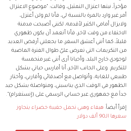
مؤخراً، نيتها اعتزال التمثيل، وقالت: "موضوع الاعتزال
أمر غير وارد بالمرة بالنسبة لي، فأنا لم ولن أعتزل،
ولايزال أمامي الكثير لأقدمه، لكنني أصبحت مدمنة
الاختفاء من وقت لآخر، فأنا أتعمد أن يكون ظهوري
قليلاً، كما أنني أعشق السفر، ما يجعلني أرفض العديد
من التكريمات التي تعرض عليَّ طوال الفترة الماضية
لوجودي خارج البلد، وأحيانا أرى أنني غير متحمسة
للتكريم. وعلى الجانب الآخر، أنا أمارس حياتي بشكل
طبيعي للغاية، وأتواصل مع أصدقائي وأقاربي، وأختار
الظهور في الوقت الذي يناسبني، ومتواصلة بشكل جيد
جداً مع جمهوري عبر حسابي الرسمي على (إنستغرام)".
إقرأ أيضاً:
هيفاء وهبي تحمل حقيبة خضراء يتجاوز
سعرها الـ90 ألف دولار