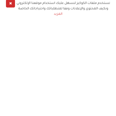
✖
نستخدم ملفات الكوكيز لنسهل عليك استخدام موقعنا الإلكتروني
ونكيف المحتوى والإعلانات وفقا لمتطلباتك واحتياجاتك الخاصة
المزيد
حملوا تطبيق
زهرة الخليج
الاشتراك للحصول على ملخص أسبوعي على بريدك
الإلكتروني