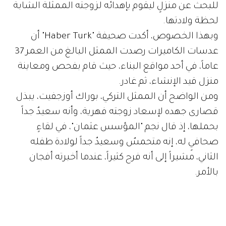
للبحث عن منزلٍ ليقوم بإهدائه لزوجته الممثلة الشابة
لحظة ولادتها.
وبهذا الخصوص، أكدت صحيفة "Haber Turk" أن
عدسات الكاميرات رصدت الممثل البالغ من العمر 37
عاماً، في أحد مواقع البناء، حيث قام بفحص ومعاينة
منزل قيد الإنشاء، ثم غادر.
ومن الواضح أن الممثل التركي، بوراك أوزجفيت، يبذل
قصارى جهده لإسعاد زوجته فهرية، وأنه سعيدٌ جداً
بحملها، إذ قال نجم "المؤسس عثمان"، في لقاءٍ
صحافيٍ له، إنه متحمسٌ وسعيدٌ جداً لولادة طفله
الثاني، مشيراً إلى أنه فرح كثيراً، عندما أخبرته أفجان
بالأمر.