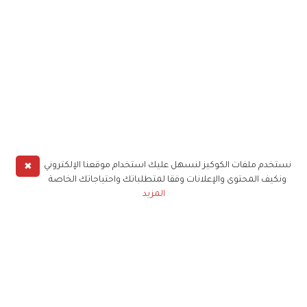
✖
نستخدم ملفات الكوكيز لنسهل عليك استخدام موقعنا الإلكتروني
ونكيف المحتوى والإعلانات وفقا لمتطلباتك واحتياجاتك الخاصة
المزيد
حملوا تطبيق
زهرة الخليج