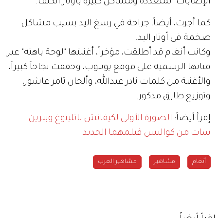
الإصابات المتعددة ومشاكل كبيرة بأوتار الكتف.
كما أجرت، أيضاً، جراحة في رسغ اليد بسبب مشاكل
ضخمة في أوتار اليد.
وكانت أنغام قد أطلقت، مؤخراً، أغنيتها "لوحة باهتة" عبر
قناتها الرسمية على موقع يوتيوب، وحققت نجاحاً كبيراً،
والأغنية من كلمات نادر عبدالله، وألحان تامر عاشور،
وتوزيع طارق مدكور.
إقرأ أيضاً:
الصورة الأولى لكيفانش تاتليتوغ وبيرين
سات من كواليس فيلمهما الجديد
أنغام
مشاهير
مشاهير العرب