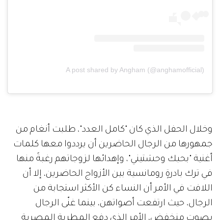
A post shared by Angham (@anghamofficial)
وخلال الحفل الذي كان "كامل العدد"، طلبت أنغام من
جمهورها من الرجال الحاضرين أن يرددوا معها كلمات
أغنية "بحبك وحشتيني"، وإهدائها لزوجاتهم رغبةً منها
في ترك بادرةٍ رومانسية بين الأزواج الحاضرين، إلا أن
اللافت في الأمر أن النساء كن الأكثر استجابة من
الرجال، حيث ارتفعت أصواتهن، بينما غنّى الرجال
بصوت منخفض، الأمر الذي دفع المطربة المصرية