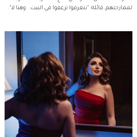
لممازحتهم، قائلة: "بتعرفوا تزعقوا في البيت.. وهنا لا".