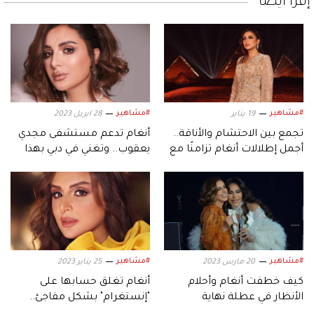
إقرأ أيضاً
#مشاهير
#مشاهير
19 يناير
28 ابريل 2023
تجمع بين الاحتشام والأناقة..
أنغام تدعم مستشفى مجدي
أجمل إطلالات أنغام تزامنًا مع
يعقوب.. وتغني في دبي بهذا
عيد ميلادها الـ53
التاريخ
#مشاهير
#مشاهير
20 مارس 2023
25 يناير 2023
كيف خطفت أنغام وأحلام
أنغام تغلق حسابها على
الأنظار في عطلة نهاية
"إنستغرام" بشكل مفاجئ..
الأسبوع؟
لهذا السبب