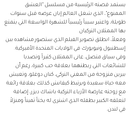
يستمد قصته الرئيسية من مسلسل "العشق
الممنوع"، الذي شغل العالم إبان عرضه قبل سنوات
طويلة، واعتبر سبباً رئيسياً للشهرة الواسعة التي يتمتع
بها الممثلان التركيان.
وفعلاً، انطلق تصوير الفيلم الذي ستصور مشاهده بين
إسطنبول ونيويورك في الولايات المتحدة الأميركية.
وفي سياق متصل، عانى الممثلان كثيراً وتصديا
للشائعات التي ربطتهما بعلاقة حب كبيرة، رغم أن
بيرين متزوجة من المغني التركي، كنان دوغلو، وتعيش
معه حياة سعيدة ويرتبط كيفانش كذلك بعلاقة رائعة
مع زوجته عارضة الأزياء التركية باشاك ديزر، إضافة
لتعلقه الكبير بطفله الذي اشترى له يختاً ثميناً ومنزلاً
في لندن.