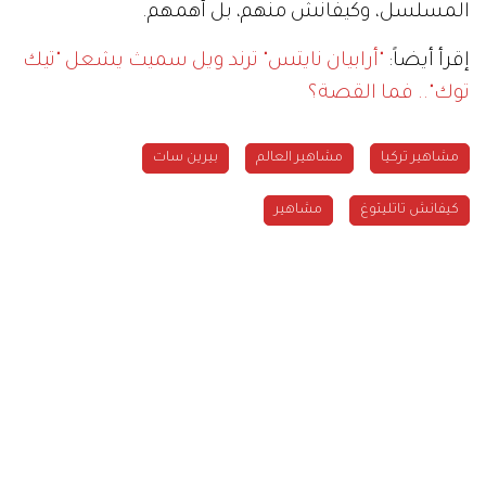
المسلسل، وكيفانش منهم، بل أهمهم.
إقرأ أيضاً:
"أرابيان نايتس" ترند ويل سميث يشعل "تيك
توك".. فما القصة؟
مشاهير تركيا
مشاهير العالم
بيرين سات
كيفانش تاتليتوغ
مشاهير