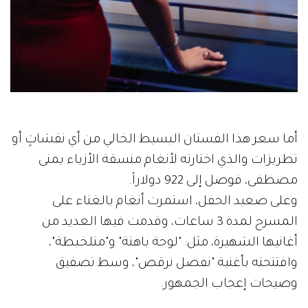
أما سعر هذا الفستان البسيط الخالي من أي نقشاتٍ أو
تطريزات والذي اختارته لأنغام منسقة الأزياء يمنى
مصطفى، فوصل إلى 922 دولاراً.
وعلى صعيد الحفل، استمرت أنغام بالغناء على
المسرح لمدة 3 ساعات، وقدمت فيها العديد من
أغانيها الشهيرة، مثل: "لوحة باهتة" و"متلخبطة"،
وافتتحته بأغنية "نفضل نرقص"، وسط تصفيق
وصيحات إعجاب الجمهور.