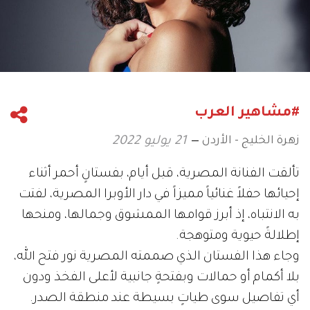
#مشاهير العرب
زهرة الخليج - الأردن
21 يوليو 2022
تألقت الفنانة المصرية، قبل أيام، بفستانٍ أحمر أثناء
إحيائها حفلاً غنائياً مميزاً في دار الأوبرا المصرية، لفتت
به الانتباه، إذ أبرز قوامها الممشوق وجمالها، ومنحها
إطلالةً حيوية ومتوهجة.
وجاء هذا الفستان الذي صممته المصرية نور فتح الله،
بلا أكمام أو حمالات وبفتحةٍ جانبية لأعلى الفخذ ودون
أي تفاصيل سوى طياتٍ بسيطة عند منطقة الصدر.