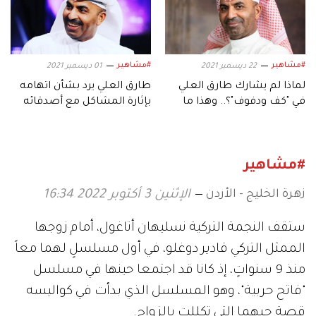
#مشاهير
#مشاهير
22 ديسمبر 2021
01 ديسمبر 2021
لماذا لم يشارك طارق العلي
طارق العلي يرد بشأن اتهامه
في "كف ودفوف"؟.. وهذا ما
بإثارة المشاكل مع أصدقائه
قاله عن إخفاء عائلته
في الوسط الفني
#مشاهير
زهرة الخليج - الأردن
الإثنين 3 أكتوبر 2022 16:34
ستقف النجمة التركية نسليهان أتاغول، أمام زوجها
الممثل التركي قادير دوغلو، في أول مسلسلٍ لهما معاً
منذ 9 سنواتٍ، إذ كانا قد اجتمعا حينها في مسلسل
"فاتح حربية"، وهو المسلسل الذي بدأت في كواليسه
قصة حبهما التي تكللت بالزواج.