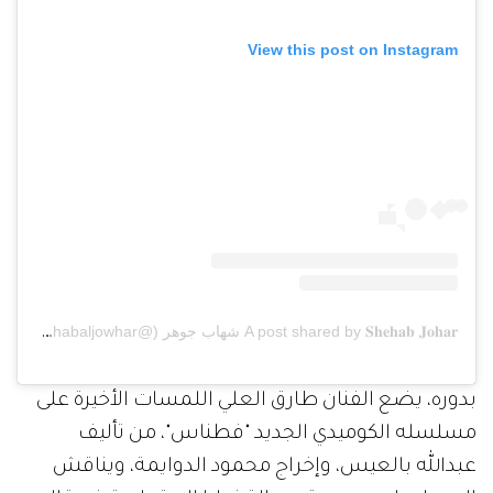
View this post on Instagram
A post shared by 𝐒𝐡𝐞𝐡𝐚𝐛 𝐉𝐨𝐡𝐚𝐫 شهاب جوهر (@shehabaljowhar)
بدوره، يضع الفنان طارق العلي اللمسات الأخيرة على
مسلسله الكوميدي الجديد "فطناس"، من تأليف
عبدالله بالعيس، وإخراج محمود الدوايمة، ويناقش