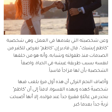
وعن شخصيته التي يقدمها في العمل، وهي شخصية
"كاظم إيشيك"، قال قادير إن "كاظم" تعرض للكثير من
الصدمات منذ طفولته وشبابه، وأنه هو من خلقها
لنفسه بسبب طريقة عيشه في الحياة، واصفاً
الشخصية بأن لها مزاجاً قاسياً.
وأضاف النجم التركي أن هذه أول مرةٍ يلعب فيها
شخصيةً كهذه وبهذه القسوة، لافتاً إلى أن "كاظم"
ينحدر من عائلةٍ فقيرةٍ جداً عند مولده، إلا أنها أصبحت
ثريةً جداً بعدما كبر.