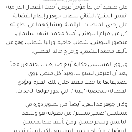
شهاب جوهر وإلهام الفضالة
على صعيد آخر، بدأ مؤخراً عرض أحدث الأعمال الدرامية
"نفس الحنين"، للثنائي شهاب جوهر وإلهام الفضالة،
على إحدى المنصات الرقمية، ويشاركهما في بطولته
كل من: مرام البلوشي، أميرة محمد، شهد سليمان،
منصور البلوشي، شهاب حاجية، ورانيا شهاب، وهو من
تأليف محمد النشمي، وإخراج خالد الفضلي.
ويروي المسلسل حكاية أربع صديقات، يجتمعن معاً
بعد أن افترقن لسنوات، وتبدأ كل منهن تروي
لصديقاتها ما حدث معها خلال تلك الفترة، وتؤدي
الفضالة شخصية "بثينة"، التي تدور حولها الأحداث.
وكان جوهر قد انتهى، أيضاً، من تصوير دوره في
مسلسل "ضمير مستتر"، من بطولته هو وشهد
الياسين وسحر حسين، ومن تأليف عبدالمحسن
الروضان، وإخراج محمد الموسوي، لكن لم يتم تحديد