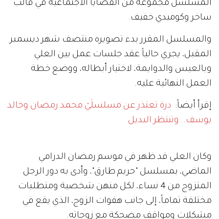
المسلسل مجموعة من القضايا الاجتماعية في قالب
ساخر وكوميدي خفيف.
والمسلسل المقرر بدء تصويره منتصف شهر ديسمبر
المقبل، يجري حالياً عقد جلسات عمل بين العلي
وبالعيس والدوايمة، لاختيار أبطاله، ووضع خطة
العمل النهائية عليه.
إقرأ أيضاً:
درة تعتذر عن مسلسلَيْ محمد رمضان وخالد
يوسف.. وتنتظر البديل
وكان العلي قد ظهر في موسم رمضان الدرامي
الماضي، بمسلسل "حريم طارق"، وأدى به دور الرجل
المتزوج من 4 نساء، لكل منهن شخصية ومتطلبات
مختلفة تماماً، إلى جانب هفوات الزوج، الذي يقع في
مشكلات ومواقف مضحكة مع زوجاته.