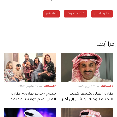
طارق العلي
شهاب جوهر
مشاهير
إقرأ أيضاً
#مشاهير
#مشاهير
18 ابريل 2022
09 مارس 2022
طارق العلي يكشف هديته
مخرج «حريم طارق»: طارق
الثمينة لزوجته.. ويشير إلى أكثر
العلي يقدم كوميديا ممتعة
شخصية قلدها