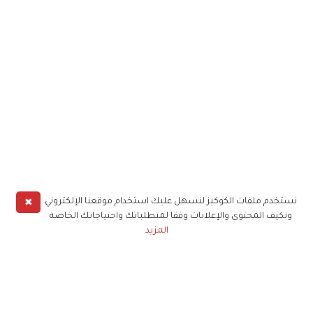
✖
نستخدم ملفات الكوكيز لنسهل عليك استخدام موقعنا الإلكتروني
ونكيف المحتوى والإعلانات وفقا لمتطلباتك واحتياجاتك الخاصة
المزيد
حملوا تطبيق