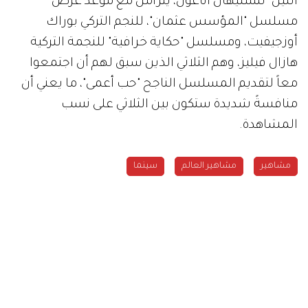
الليل" لنسليهان أتاغول، يتزامن مع موعد عرض
مسلسل "المؤسس عثمان"، للنجم التركي بوراك
أوزجيفيت، ومسلسل "حكاية خرافية" للنجمة التركية
هازال فيليز، وهم الثلاثي الذين سبق لهم أن اجتمعوا
معاً لتقديم المسلسل الناجح "حب أعمى"، ما يعني أن
منافسةً شديدة ستكون بين الثلاثي على نسب
المشاهدة.
مشاهير
مشاهير العالم
سينما