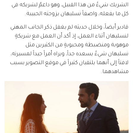
الشريك شيءٌ من هذا القبيل، وهو داعمٌ لشريكه في
كل ما يفعله، واصفاً نسليهان بزوجته الحبيبة.
قادير أيضاً، وخلال حديثه لم يغفل ذكر الجانب المهني
لنسليهان أثناء العمل، إذ أكد أن العمل مع شريكةٍ
موهوبة ومنضبطة ومحبوبةٍ من الكثيرين مثل
نسليهان شيءٌ يسعده جداً، ويراه أمراً جيداً لمسيرته،
لافتاً إلى أنهما يلتقيان كثيراً في موقع التصوير بسبب
مشاهدهما.