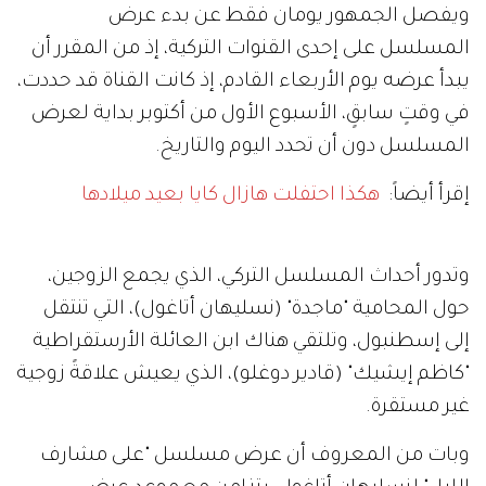
ويفصل الجمهور يومان فقط عن بدء عرض
المسلسل على إحدى القنوات التركية، إذ من المقرر أن
يبدأ عرضه يوم الأربعاء القادم، إذ كانت القناة قد حددت،
في وقتٍ سابقٍ، الأسبوع الأول من أكتوبر بداية لعرض
المسلسل دون أن تحدد اليوم والتاريخ.
إقرأ أيضاً:
هكذا احتفلت هازال كايا بعيد ميلادها
وتدور أحداث المسلسل التركي، الذي يجمع الزوجين،
حول المحامية "ماجدة" (نسليهان أتاغول)، التي تنتقل
إلى إسطنبول، وتلتقي هناك ابن العائلة الأرستقراطية
"كاظم إيشيك" (قادير دوغلو)، الذي يعيش علاقةً زوجية
غير مستقرة.
وبات من المعروف أن عرض مسلسل "على مشارف