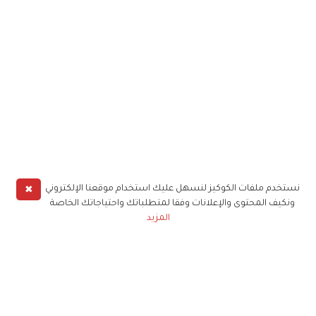
✖
نستخدم ملفات الكوكيز لنسهل عليك استخدام موقعنا الإلكتروني
ونكيف المحتوى والإعلانات وفقا لمتطلباتك واحتياجاتك الخاصة
المزيد
حملوا تطبيق
زهرة الخليج