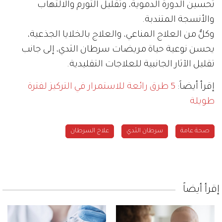
تحسين الدورة الدموية، وتقليل التورم والالتهاب
والأنسجة المتندبة.
وكلٌّ من العلاج المناعي، والعلاج بالخلايا الجذعية،
يحسن نوعية حياة مريضات سرطان الثدي، إلى جانب
تقليل الآثار الجانبية للعلاجات التقليدية.
إقرأ أيضاً:
5 طرق رائعة للاستمرار في التركيز لفترة
طويلة
صحة عامة
سرطان الثدي
علاج السرطان
إقرأ أيضاً