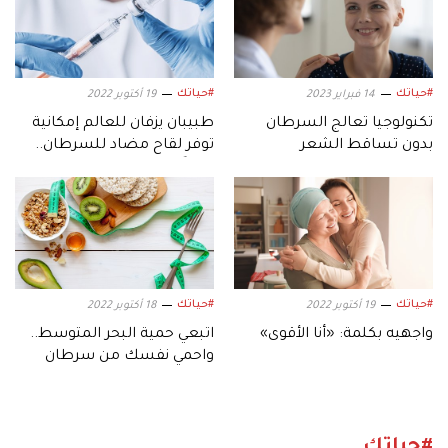
#حياتك
#حياتك
14 فبراير 2023
19 أكتوبر 2022
تكنولوجيا تعالج السرطان
طبيبان يزفان للعالم إمكانية
بدون تساقط الشعر
توفر لقاح مضاد للسرطان..
قريباً
#حياتك
#حياتك
19 أكتوبر 2022
18 أكتوبر 2022
واجهيه بكلمة: «أنا الأقوى»
اتبعي حمية البحر المتوسط..
واحمي نفسك من سرطان
الثدي
#حياتك