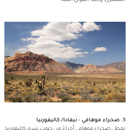
5. صحراء موهافي - نيفادا/ كاليفورنيا
تغطي صحراء موهافي أجزاءً من جنوب شرق كاليفورنيا