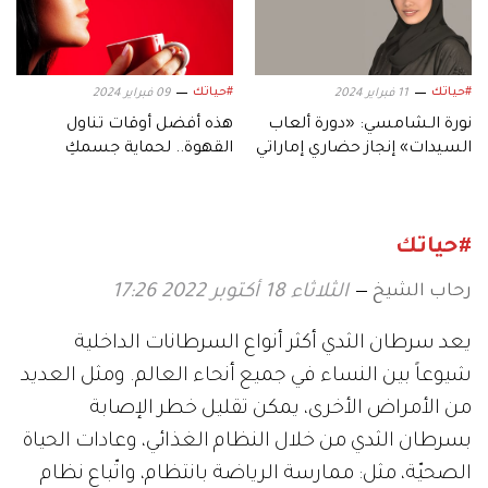
#حياتك
#حياتك
11 فبراير 2024
09 فبراير 2024
نورة الـشامسي: «دورة ألعاب
هذه أفضل أوقات تناول
السيدات» إنجاز حضاري إماراتي
القهوة.. لحماية جسمكِ
وعقلكِ
#حياتك
رحاب الشيخ
الثلاثاء 18 أكتوبر 2022 17:26
يعد سرطان الثدي أكثر أنواع السرطانات الداخلية
شيوعاً بين النساء في جميع أنحاء العالم. ومثل العديد
من الأمراض الأخرى، يمكن تقليل خطر الإصابة
بسرطان الثدي من خلال النظام الغذائي، وعادات الحياة
الصحيّة، مثل: ممارسة الرياضة بانتظام، واتّباع نظام