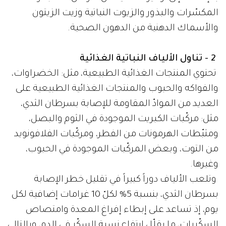
المكسّرات والبذور والزيوت النباتية وزيت الزيتون
والأسماك الدهنية من الدهون الصحية.
2 - تناول الألياف النباتية الغذائية
تحتوي المنتجات الغذائية الطبيعية، مثل: الخضراوات،
والفواكه والحبوب والمنتجات الغذائية الطبيعية على
العديد من الموادّ المقاومة للإصابة بسرطان الثدي،
مثل: مركّبات الكبريت الموجودة في الثوم والبصل،
ومثبّطات الهرمونات من الفطر، ومركّبات الفلافونويد
من التوت، وبعض المركّبات الموجودة في الحبوب،
وغيرها.
وتلعب الألياف دوراً كبيراً في تقليل خطر الإصابة
بسرطان الثدي، بنسبة 5% لكلّ 10 غرامات إضافية لكل
يوم، إذ تساعد على إبطاء إفراغ المعدة وامتصاص
السكّريات، ما يقلّل ارتفاع نسبة السكّر في الدم، وبالتالي