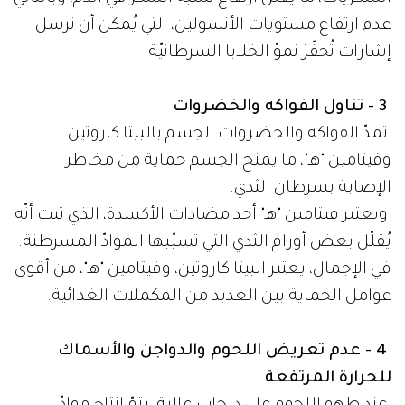
عدم ارتفاع مستويات الأنسولين، التي يُمكن أن ترسل
إشارات تُحفّز نموّ الخلايا السرطانيّة.
3 - تناول الفواكه والخضروات
تمدّ الفواكه والخضروات الجسم بالبيتا كاروتين
وفيتامين "هـ"، ما يمنح الجسم حماية من مخاطر
الإصابة بسرطان الثدي.
ويعتبر فيتامين "هـ" أحد مضادات الأكسدة، الذي ثبت أنّه
يُقلّل بعض أورام الثدي التي تسبّبها الموادّ المسرطنة.
في الإجمال، يعتبر البيتا كاروتين، وفيتامين "هـ"، من أقوى
عوامل الحماية بين العديد من المكملات الغذائية.
4 - عدم تعريض اللحوم والدواجن والأسماك
للحرارة المرتفعة