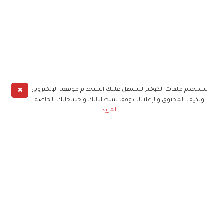
✖
نستخدم ملفات الكوكيز لنسهل عليك استخدام موقعنا الإلكتروني
ونكيف المحتوى والإعلانات وفقا لمتطلباتك واحتياجاتك الخاصة
المزيد
حملوا تطبيق
زهرة الخليج