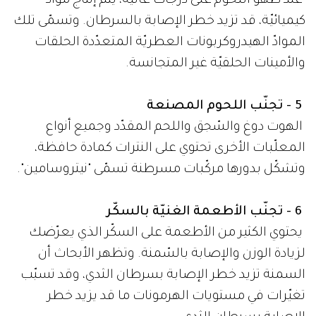
عند طهو اللحوم على درجات عالية، يتمّ إنتاج موادّ
كيميائيّة، قد تزيد خطر الإصابة بالسرطان. وتسمّى تلك
الموادّ الهيدروكربونات العطريّة المتعدّدة الحلقات
والأمينات الحلقيّة غير المتجانسة.
5 - تجنّب اللحوم المصنعة
الهوت دوغ والسّجق واللحم المقدّد وجميع أنواع
المعلّبات الأخرى تحتوي على النترات كمادة حافظة،
وتشكّل بدورها مركّبات مسرطنة تسمّى "نيتروسامين".
6 - تجنّب الأطعمة الغنيّة بالسكّر
يحتوي الكثير من الأطعمة على السكّر الذي يعرّضك
لزيادة الوزن والإصابة بالسّمنة. وتظهر الأبحاث أن
السمنة تزيد خطر الإصابة بسرطان الثدي، وقد تسبّب
تغيّرات في مستويات الهرمونات ما قد يزيد خطر