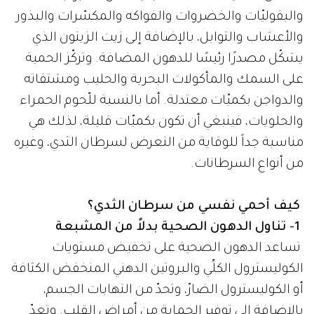
والبقوليّات والخضروات والفواكه والمكسّرات والبذور
والأعشاب والتوابل، بالإضافة إلى زيت الزيتون الذي
يشكّل مصدرًا رئيسًا للدهون المضافة. وتركّز الحمية
على السمك والمأكولات البحرية والحليب ومشتقاته
والدواجن بكميّات معتدلة. أما بالنسبة للّحوم الحمراء
والحلويات، فينبغي أن تكون بكميّات قليلة، لذلك هي
مناسبة جداً للوقاية من التعرض لسرطان الثدي، وغيره
من أنواع السرطانات.
كيف أحمي نفسي من سرطان الثدي؟
1- تناول الدهون الصحية بدلاً من المشبعة
تساعد الدهون الصحية على تخفيض مستويات
الكوليسترول الكلِّي والبروتين الدهني المنخفض الكثافة
أو الكوليسترول الضارّ، وتحدّ من التهابات الجسم،
بالإضافة إلى توفير الحماية من أمراض القلب. وتعدّ