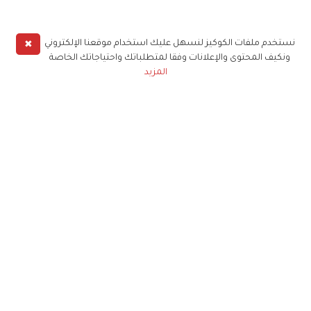
✖
نستخدم ملفات الكوكيز لنسهل عليك استخدام موقعنا الإلكتروني
ونكيف المحتوى والإعلانات وفقا لمتطلباتك واحتياجاتك الخاصة
المزيد
حملوا تطبيق
زهرة الخليج
الاشتراك للحصول على ملخص أسبوعي على بريدك
الإلكتروني