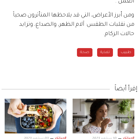
العمل".
ومن أبرز الأعراض، التي قد يلاحظها المتأثرون صحياً
من تقلبات الطقس: آلام الظهر، والصداع، وتزايد
حالات الزكام.
طبيب
تغذية
صحة
إقرأ أيضاً
#حياتك
#حياتك
10 سبتمبر 2023
03 سبتمبر 2023