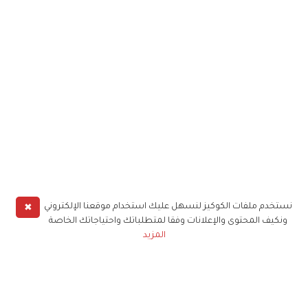
✖
نستخدم ملفات الكوكيز لنسهل عليك استخدام موقعنا الإلكتروني
ونكيف المحتوى والإعلانات وفقا لمتطلباتك واحتياجاتك الخاصة
المزيد
حملوا تطبيق