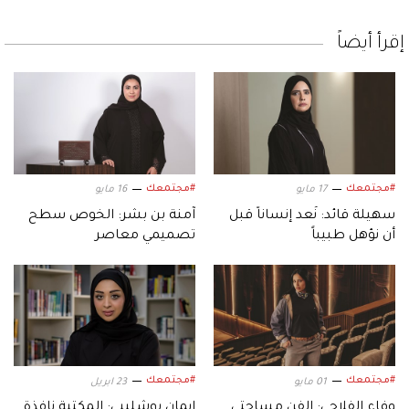
إقرأ أيضاً
#مجتمعك
#مجتمعك
17 مايو
16 مايو
سهيلة قائد: نُعد إنساناً قبل
آمنة بن بشر: الخوص سطح
أن نؤهل طبيباً
تصميمي معاصر
#مجتمعك
#مجتمعك
01 مايو
23 ابريل
وفاء الفلاحي: الفن مساحتي
إيمان بوشليبي: المكتبة نافذة