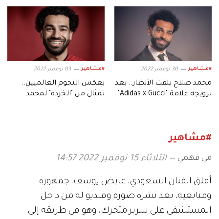
#مشاهير
#مشاهير
30 نوفمبر 2022
03 نوفمبر 2022
محمد صلاح يلفت الأنظار.. بعد
بعكس النجوم العالميين..
ترويجه علامة "Adidas x Gucci"
تمثال من "الخردة" لمحمد
صلاح في هذه المدينة!
#مشاهير
مي فهمي
الثلاثاء 15 نوفمبر 2022 14:57
أقلق الفنان السعودي، عايض يوسف، جمهوره
ومتابعيه، بعد نشره صورة وفيديو له من داخل
المستشفى على سرير متحرك، وهو في طريقه إلى