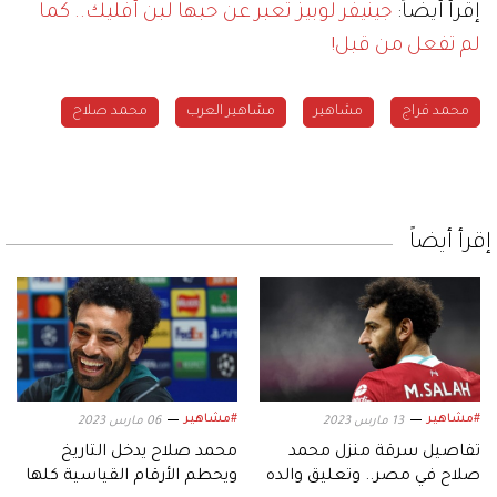
إقرأ أيضاً:
جينيفر لوبيز تعبر عن حبها لبن أفليك.. كما
لم تفعل من قبل!
محمد فراج
مشاهير
مشاهير العرب
محمد صلاح
إقرأ أيضاً
#مشاهير
#مشاهير
13 مارس 2023
06 مارس 2023
تفاصيل سرقة منزل محمد
محمد صلاح يدخل التاريخ
صلاح في مصر.. وتعليق والده
ويحطم الأرقام القياسية كلها