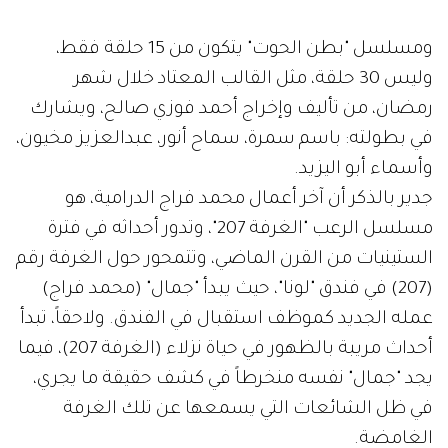
ومسلسل "بطن الحوت" يتكون من 15 حلقة فقط،
وليس 30 حلقة، مثل القالب المعتاد خلال شهر
رمضان، من تأليف وإخراج أحمد فوزي صالح، ويشارك
في بطولته: باسم سمرة، سماح أنور، عبدالعزيز مخيون،
وأسماء أبو اليزيد.
جدير بالذكر أن آخر أعمال محمد فراج الدرامية، هو
مسلسل الرعب "الغرفة 207"، وتدور أحداثه في فترة
الستينيات من القرن الماضي، وتتمحور حول الغرفة رقم
(207) في فندق "لونا"، حيث يبدأ "جمال" (محمد فراج)
عمله الجديد كموظف استقبال في الفندق. ولاحقاً، تبدأ
أحداث مريبة بالظهور في حياة نزلاء (الغرفة 207)، فيما
يجد "جمال" نفسه منخرطاً في كشف حقيقة ما يجري،
في ظل الشائعات التي يسمعها عن تلك الغرفة
الغامضة.