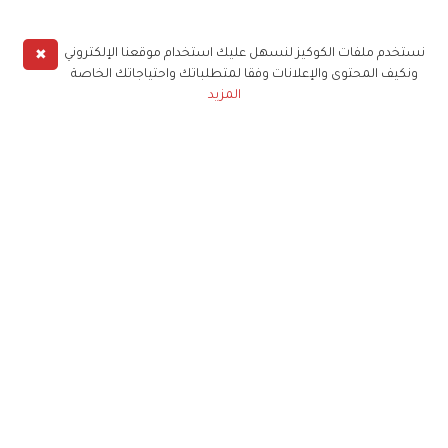
✖
نستخدم ملفات الكوكيز لنسهل عليك استخدام موقعنا الإلكتروني
ونكيف المحتوى والإعلانات وفقا لمتطلباتك واحتياجاتك الخاصة
المزيد
حملوا تطبيق
زهرة الخليج
الاشتراك للحصول على ملخص أسبوعي على بريدك
الإلكتروني