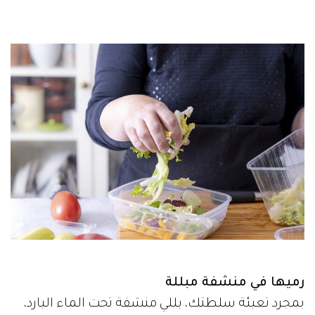
رميها في منشفة مبللة
بمجرد تعبئة سلطتك، بللي منشفة تحت الماء البارد،