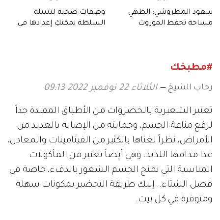
سعود المطروشي: الطهي
وصفات صحية لتتبيلة
مساحة تحفظ الموروث
السلطة يمكنكِ إعدادها في
للأجيال
دقائق
#مطبخك
رحاب الشيخ
الثلاثاء 22 نوفمبر 2022 09:13
تعتبر الشعيرية بالخضروات من الأطباق المفيدة جداً
لرفع مناعة الجسم، وحمايته من الإصابة بالعديد من
الأمراض، نظراً لغناها بالكثير من الفيتامينات والمعادن،
عدا مذاقها اللذيذ، وهي أيضاً تعتبر من المأكولات
المناسبة التي تمنح الجسم الشعور بالدفء، خاصة في
فصل الشتاء.. إليك طريقة التحضير بمكونات سهلة
ومتوفرة في كل بيت.