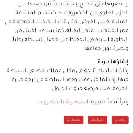
واعصريها حتى تصبح رطبة تماماً، ثم ضعيها على
الجزء العلوي من الخضروات، حيث تخدم المنشفة
المبللة نفس الغرض، مثل تلك البخاخات الموجودة في
ممر المنتجات بمتجر البقالة، كما يساعد القليل من
الرطوبة الباردة في الحفاظ على خضار السلطة رطباً
ونضراً، دون جفافها.
إبقاؤها باردة
إذا كانت لديك ثلاجة في مكان عملك، فضعي السلطة
فيها، إذ كلما قل وقت وجود السلطة في درجة حرارة
الغرفة، قلت فرصة حدوث الذبول.
إقرأ أيضاً:
شوربة الشعيرية بالخضروات
نصائح
السلطة
سلطات