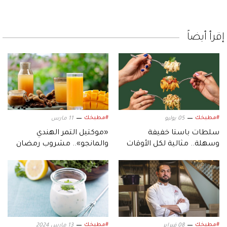
إقرأ أيضاً
#مطبخك
#مطبخك
05 يوليو
11 مارس
سلطات باستا خفيفة
«موكتيل التمر الهندي
وسهلة.. مثالية لكل الأوقات
والمانجو».. مشروب رمضان
السريع والصحي
#مطبخك
#مطبخك
08 فبراير
13 مارس 2024