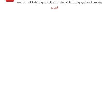
ونكيف المحتوى والإعلانات وفقا لمتطلباتك واحتياجاتك الخاصة
المزيد
حملوا تطبيق
زهرة الخليج
الاشتراك للحصول على ملخص أسبوعي على بريدك
الإلكتروني