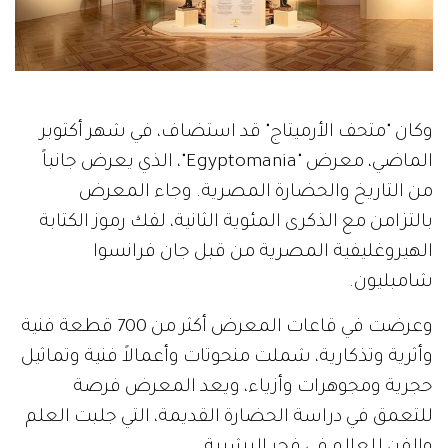
وكان "متحف الأرميتاج" قد استضاف، في شهر أكتوبر
الماضي، معرض "Egyptomania"، الذي يعرض جانباً
من التاريخ والحضارة المصرية. وجاء المعرض
بالتزامن مع الذكرى المئوية الثانية، لفك رموز الكتابة
الهيروغليفية المصرية من قبل جان فرانسوا
شامبليون.
وعرضت في قاعات المعرض أكثر من 700 قطعة فنية
وأثرية وتذكارية، شملت منحوتات وأعمالاً فنية وتماثيل
حجرية ومجوهرات وأزياء، ويعد المعرض فرصة
للتعمق في دراسة الحضارة القديمة، التي جلبت العلم