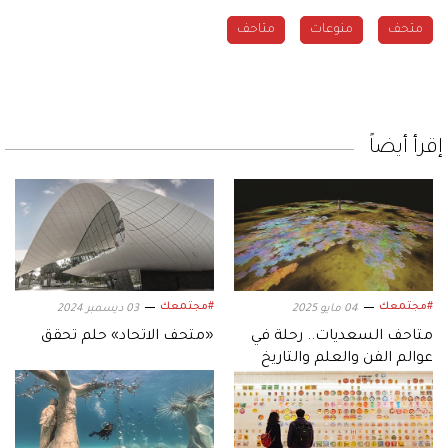
متحف
منوعات
متاحف
إقرأ أيضاً
#مجتمعك
#مجتمعك
04 مايو 2025
03 ديسمبر 2024
متاحف السعديات.. رحلة في
«متحف الاتحاد» حلم تحقق
عوالم الفن والعلم والتاريخ