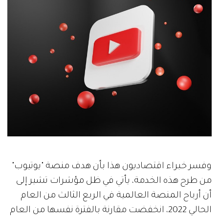
وفسر خبراء اقتصاديون هذا بأن هدف منصة "يوتيوب"
من طرح هذه الخدمة، يأتي في ظل مؤشرات تشير إلى
أن أرباح المنصة العالمية في الربع الثالث من العام
الحالي 2022، انخفضت مقارنة بالفترة نفسها من العام