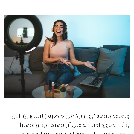
وتعتمد منصة "يويتوب" على خاصية (الستوري)، التي
بدأت بصورة اختيارية قبل أن تصبح فيديو قصيراً،