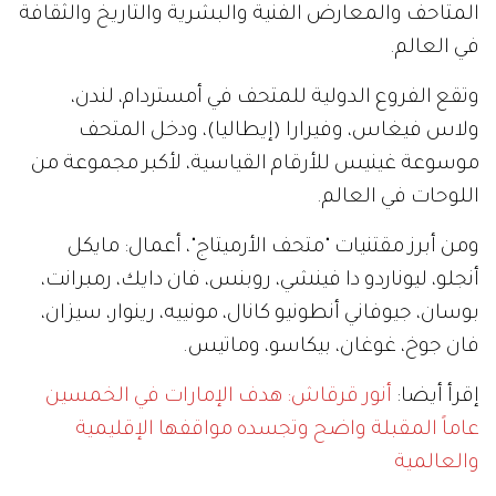
المتاحف والمعارض الفنية والبشرية والتاريخ والثقافة
في العالم.
وتقع الفروع الدولية للمتحف في أمستردام، لندن،
ولاس فيغاس، وفيرارا (إيطاليا)، ودخل المتحف
موسوعة غينيس للأرقام القياسية، لأكبر مجموعة من
اللوحات في العالم.
ومن أبرز مقتنيات "متحف الأرميتاج"، أعمال: مايكل
أنجلو، ليوناردو دا فينشي، روبنس، فان دايك، رمبرانت،
بوسان، جيوفاني أنطونيو كانال، مونييه، رينوار، سيزان،
فان جوخ، غوغان، بيكاسو، وماتيس.
إقرأ أيضا:
أنور قرقاش: هدف الإمارات في الخمسين
عاماً المقبلة واضح وتجسده مواقفها الإقليمية
والعالمية