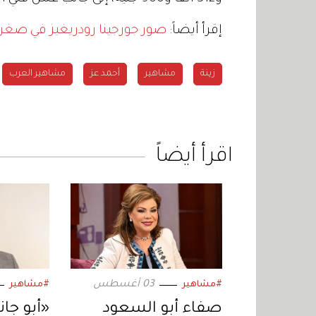
إقرأ أيضاً:
صور جورجينا رودريغيز في صغره
زينة
مشاهير
أحمد عز
مشاهير العرب
اقرأ أيضاً
03 أغسطس
#مشاهير
#مشاهير
صفاء أبو السعود
«أبو جا