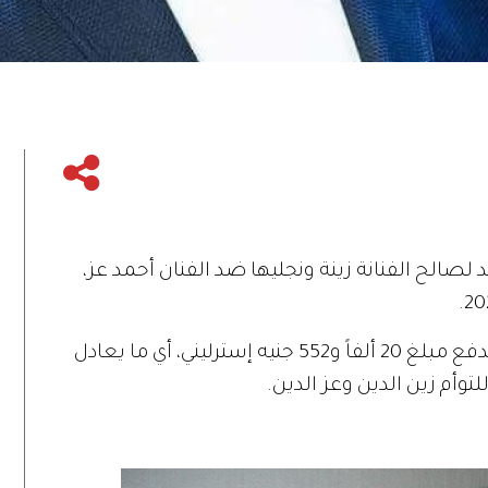
الح الفنانة زينة ونجليها ضد الفنان أحمد عز،
وحكمت المحكمة بإلزام الفنان المصري بدفع مبلغ 20 ألفاً و552 جنيه إسترليني، أي ما يعادل