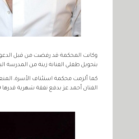
وكانت المحكمة قد رفضت من قبل الدعوى 
بتحويل طفلي الفنانة زينة من المدرسة الب
كما ألزمت محكمة استئناف الأسرة، المن
الفنان أحمد عز بدفع نفقة شهرية قدرها 50 ألف جنيه للتوأم.