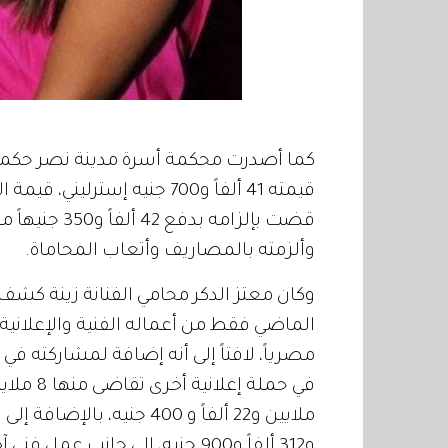
كما أصدرت محكمة أسرة مدينة نصر حكما لص
قيمته 41 ألفاً و700 جنيه إس
قضت بإلزامه 
وألزمته بالمصاريف وأتعاب المحاماة.
وكان معتز الدكر محامي الفنانة زينة كشف
مصرياً، لافتاً إلى أنه إضافة لمشاركته 
و312 ألفاً و900 جنيه، إلى جانب عمل فني آخر تقاضى عنه 4 ملايين جنيه خلال العام الجاري.