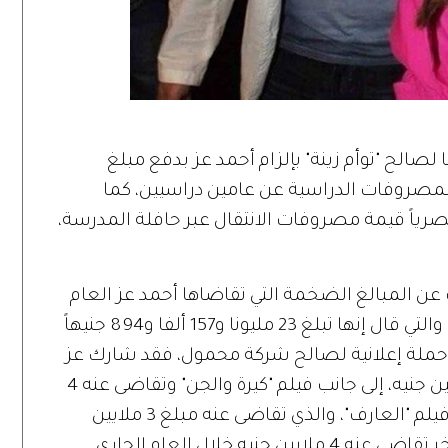
الح "توأم زينة" بإلزام أحمد عز بدفع مبلغ
ترليني، قيمة المصروفات الدراسية عن عامين دراسيين، كما
بدفع 42 ألفاً و350 جنيهاً مصرياً قيمة مصروفات الانتقال عبر حافلة المدرسة،
 عن المبالغ الضخمة التي تقاضاها أحمد عز العام
الماضي فقط من أعماله الفنية والإعلانية والتي قال إنها تبلغ 23 مليونا و157 ألفا و894 جنيهاً
في حملة إعلانية لصالح شركة محمول، فقد شارك عز
في حملة إعلانية أخرى تقاضى منها 8 ملايين جنيه، إلى جانب فيلم "كيرة والجن" وتقاضى عنه 4
ملايين و22 ألفاً و 400 جنيه، بالإضافة إلى فيلم "العارف"، والذي تقاضى عنه مبلغ 3 ملايين