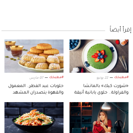
إقرأ أيضاً
#مطبخك
#مطبخك
22 يونيو
07 مارس
«شورت كيك» بالماتشا
حلويات عيد الفطر.. المعمول
والفراولة.. حلوى يابانية أنيقة
والقهوة يتصدران المشهد
تفيض بالنعومة والتناغم