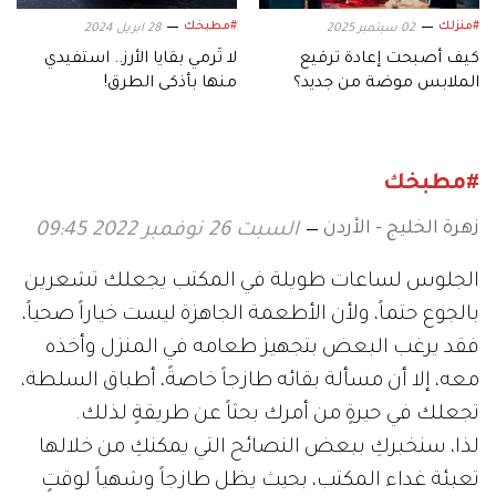
#منزلك
#مطبخك
02 سبتمبر 2025
28 ابريل 2024
كيف أصبحت إعادة ترقيع
لا تُرمي بقايا الأرز.. استفيدي
الملابس موضة من جديد؟
منها بأذكى الطرق!
#مطبخك
زهرة الخليج - الأردن
السبت 26 نوفمبر 2022 09:45
الجلوس لساعات طويلة في المكتب يجعلك تشعرين
بالجوع حتماً، ولأن الأطعمة الجاهزة ليست خياراً صحياً،
فقد يرغب البعض بتجهيز طعامه في المنزل وأخذه
معه، إلا أن مسألة بقائه طازجاً خاصةً، أطباق السلطة،
تجعلك في حيرةٍ من أمرك بحثاً عن طريقةٍ لذلك.
لذا، سنخبركِ ببعض النصائح التي يمكنكِ من خلالها
تعبئة غداء المكتب، بحيث يظل طازجاً وشهياً لوقتٍ