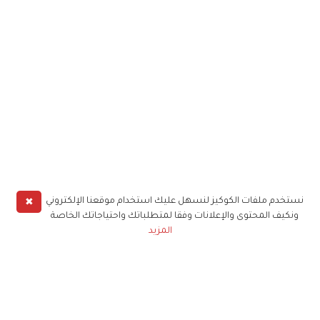
✖
نستخدم ملفات الكوكيز لنسهل عليك استخدام موقعنا الإلكتروني
ونكيف المحتوى والإعلانات وفقا لمتطلباتك واحتياجاتك الخاصة
المزيد
حملوا تطبيق