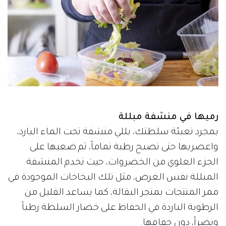
رميها في منشفة مبللة
بمجرد تعبئة سلطتك، بللي منشفة تحت الماء البارد،
واعصريها حتى تصبح رطبة تماماً، ثم ضعيها على
الجزء العلوي من الخضروات، حيث تخدم المنشفة
المبللة نفس الغرض، مثل تلك البخاخات الموجودة في
ممر المنتجات بمتجر البقالة، كما يساعد القليل من
الرطوبة الباردة في الحفاظ على خضار السلطة رطباً
ونضراً، دون جفافها.