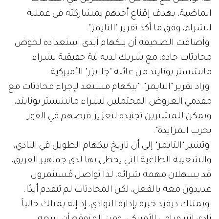
الماضية، بهدف إقناع أحدهم بمشاركته في عملية
الشراء، وفق ما أكد تقرير "التايمز".
وأضافت الصحيفة أن بيكهام أبدى استعداده لخوض
محادثات جادة، مع شريك لديه نية حقيقية لشراء
مانشستر يونايتد من عائلة "جلايزر" الأميركية.
وزاد تقرير "التايمز": "بيكهام مستعد لإجراء محادثات مع
مقدمي العروض المحتملين لشراء مانشستر يونايتد،
ويمكن للمشترين تجنيده لتعزيز فرصهم في الفوز
بحرب المزايدة".
وتشير "التايمز" إلى أن تاريخ بيكهام الطويل في النادي،
والشعبية الطاغية التي يحظى بها لدى جماهير الفريق،
قد يسهلان مهمة شرائه، لذا تواصل مُستثمرون
عديدون معه بالفعل، لكن المحادثات لم تتقدم أبدًا.
ويمتلك ديفيد خبرة بإدارة النوادي، إذ إنه يمتلك حالياً