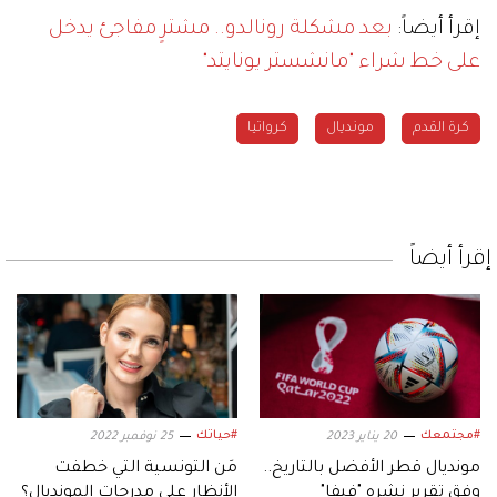
إقرأ أيضاً:
بعد مشكلة رونالدو.. مشترٍ مفاجئ يدخل
على خط شراء "مانشستر يونايتد"
كرة القدم
مونديال
كرواتيا
إقرأ أيضاً
#مجتمعك
#حياتك
20 يناير 2023
25 نوفمبر 2022
مونديال قطر الأفضل بالتاريخ..
مَن التونسية التي خطفت
وفق تقرير نشره "فيفا"
الأنظار على مدرجات المونديال؟