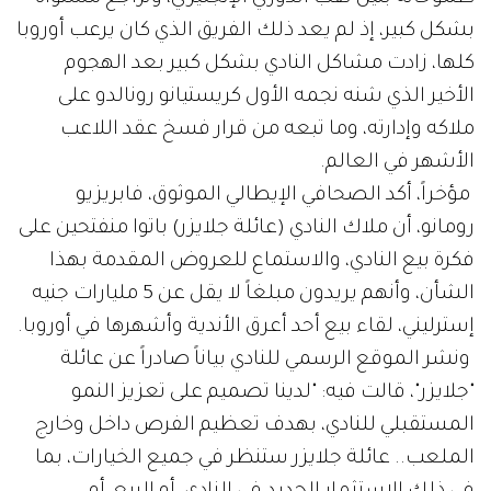
بشكل كبير، إذ لم يعد ذلك الفريق الذي كان يرعب أوروبا
كلها، زادت مشاكل النادي بشكل كبير بعد الهجوم
الأخير الذي شنه نجمه الأول كريستيانو رونالدو على
ملاكه وإدارته، وما تبعه من قرار فسخ عقد اللاعب
الأشهر في العالم.
مؤخراً، أكد الصحافي الإيطالي الموثوق، فابريزيو
رومانو، أن ملاك النادي (عائلة جلايزر) باتوا منفتحين على
فكرة بيع النادي، والاستماع للعروض المقدمة بهذا
الشأن، وأنهم يريدون مبلغاً لا يقل عن 5 مليارات جنيه
إسترليني، لقاء بيع أحد أعرق الأندية وأشهرها في أوروبا.
ونشر الموقع الرسمي للنادي بياناً صادراً عن عائلة
"جلايزر"، قالت فيه: "لدينا تصميم على تعزيز النمو
المستقبلي للنادي، بهدف تعظيم الفرص داخل وخارج
الملعب.. عائلة جلايزر ستنظر في جميع الخيارات، بما