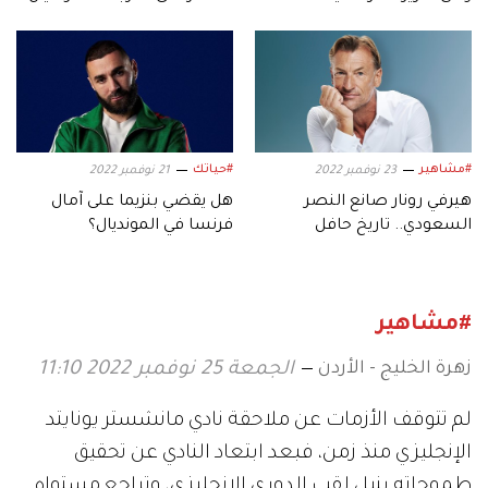
#مشاهير
#حياتك
23 نوفمبر 2022
21 نوفمبر 2022
هيرفي رونار صانع النصر
هل يقضي بنزيما على آمال
السعودي.. تاريخ حافل
فرنسا في المونديال؟
بالإنجازات
#مشاهير
زهرة الخليج - الأردن
الجمعة 25 نوفمبر 2022 11:10
لم تتوقف الأزمات عن ملاحقة نادي مانشستر يونايتد
الإنجليزي منذ زمن، فبعد ابتعاد النادي عن تحقيق
طموحاته بنيل لقب الدوري الإنجليزي، وتراجع مستواه