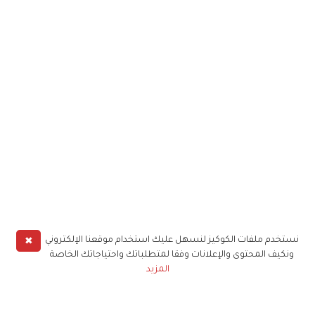
✖
نستخدم ملفات الكوكيز لنسهل عليك استخدام موقعنا الإلكتروني
ونكيف المحتوى والإعلانات وفقا لمتطلباتك واحتياجاتك الخاصة
المزيد