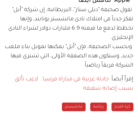
"Apple" تنافس أيضاً
تقول صحيفة "ديلي ستار"، البريطانية، إن شركة "أبل"
تفكر جدياً في امتلاك نادي مانشستر يونايتد، وإنها
تخطط لدفع ما قيمته 6.9 مليارات دولار لشراء النادي
الإنجليزي.
وبحسب الصحيفة، فإن "أبل" يمكنها تمويل بناء ملعب
جديد، وستكون هذه الصفقة الأولى، التي تشتري فيها
الشركة فريقاً رياضياً.
إقرأ أيضاً:
حادثة غريبة في مباراة فرنسا.. لاعب تألق
بسبب إصابة شقيقه
كرة القدم
رياضة
مانشيستر