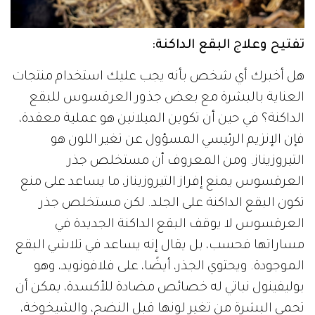
تفتيح وعلاج البقع الداكنة:
هل أخبرك أي شخص بأنه يجب عليك استخدام منتجات
العناية بالبشرة مع بعض جذور العرقسوس للبقع
الداكنة؟ في حين أن تكوين الميلانين هو عملية معقدة،
فإن الإنزيم الرئيسي المسؤول عن تغير اللون هو
التيروزيناز. ومن المعروف أن مستخلص جذر
العرقسوس يمنع إفراز التيروزيناز، ما يساعد على منع
تكون البقع الداكنة على الجلد. لكن مستخلص جذر
العرقسوس لا يوقف البقع الداكنة الجديدة في
مساراتها فحسب، بل يقال إنه يساعد في تلاشي البقع
الموجودة. ويحتوي الجذر، أيضًا، على فلافونويد، وهو
بوليفينول نباتي له خصائص مضادة للأكسدة، يمكن أن
تحمي البشرة من تغير لونها قبل النضج، والشيخوخة،