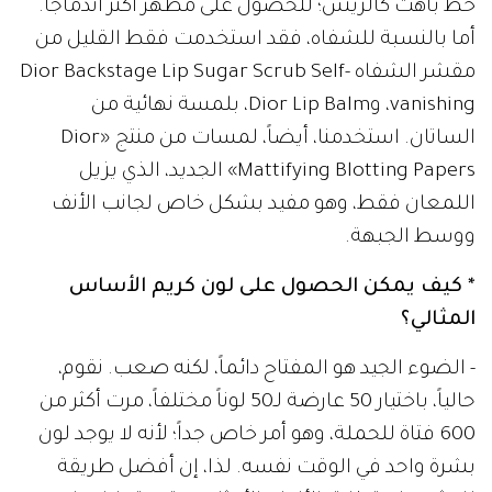
خط باهت كالريش؛ للحصول على مظهر أكثر اندماجاً.
أما بالنسبة للشفاه، فقد استخدمت فقط القليل من
مقشر الشفاه Dior Backstage Lip Sugar Scrub Self-
vanishing، وDior Lip Balm، بلمسة نهائية من
الساتان. استخدمنا، أيضاً، لمسات من منتج «Dior
Mattifying Blotting Papers» الجديد، الذي يزيل
اللمعان فقط، وهو مفيد بشكل خاص لجانب الأنف
ووسط الجبهة.
* كيف يمكن الحصول على لون كريم الأساس
المثالي؟
- الضوء الجيد هو المفتاح دائماً، لكنه صعب. نقوم،
حالياً، باختيار 50 عارضة لـ50 لوناً مختلفاً، مرت أكثر من
600 فتاة للحملة، وهو أمر خاص جداً؛ لأنه لا يوجد لون
بشرة واحد في الوقت نفسه. لذا، إن أفضل طريقة