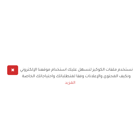
✖
نستخدم ملفات الكوكيز لنسهل عليك استخدام موقعنا الإلكتروني
ونكيف المحتوى والإعلانات وفقا لمتطلباتك واحتياجاتك الخاصة
المزيد
حملوا تطبيق
زهرة الخليج