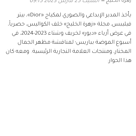
زهرة الخليج
السبت 25 مارس 2023 09:15
يأخذ المدير الإبداعي والصوري لمكياج «Dior»، بيتر
فيليبس، مجلة «زهرة الخليج» خلف الكواليس، حصرياً،
في عرض أزياء «ديور» لخريف وشتاء 2023-2024، في
أسبوع الموضة بباريس؛ لمناقشة مظهر الجمال
المختار، ومنتجات العلامة التجارية الرئيسية. ومعه كان
هذا الحوار: