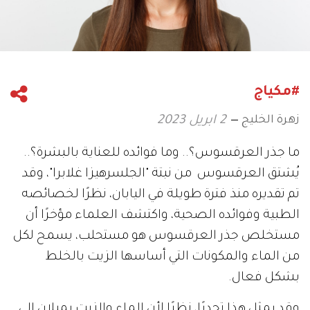
#مكياج
زهرة الخليج
2 ابريل 2023
ما جذر العرقسوس؟.. وما فوائده للعناية بالبشرة؟..
يُشتق العرقسوس من نبتة "الجلسرهيزا غلابرا"، وقد
تم تقديره منذ فترة طويلة في اليابان، نظرًا لخصائصه
الطبية وفوائده الصحية، واكتشف العلماء مؤخرًا أن
مستخلص جذر العرقسوس هو مستحلب، يسمح لكل
من الماء والمكونات التي أساسها الزيت بالخلط
بشكل فعال.
وقد يمثل هذا تحديًا، نظرًا لأن الماء والزيت يميلان إلى