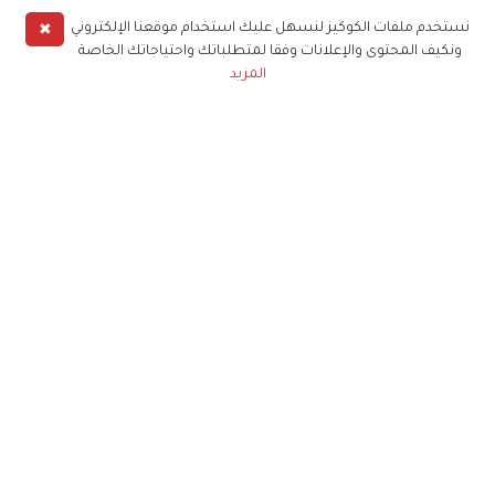
✖
نستخدم ملفات الكوكيز لنسهل عليك استخدام موقعنا الإلكتروني
ونكيف المحتوى والإعلانات وفقا لمتطلباتك واحتياجاتك الخاصة
المزيد
حملوا تطبيق
زهرة الخليج
الاشتراك للحصول على ملخص أسبوعي على بريدك
الإلكتروني