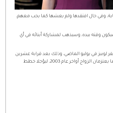
اية، وفي حال افتقدها ولم يعشها كما يجب معهم،
سيكون وقته بيده، وسيذهب لمشاركة أبنائه في أي
نيفر لوبيز في يوليو الماضي، وذلك بعد قرابة عشرين
عاماً من خطبتهما الأولى، عندما أعلنا أنهما يعتزمان الزواج أواخر عام 2003، ليؤجلا خطط