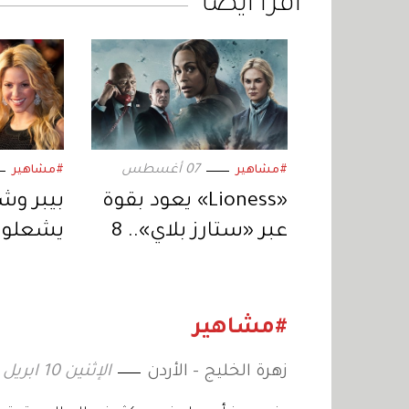
اقرأ أيضاً
07 أغسطس
#مشاهير
#مشاهير
«Lioness» يعود بقوة
عبر «ستارز بلاي».. 8
يشعلون
حلقات من التشويق
المتواصل
استثنائ
#مشاهير
زهرة الخليج - الأردن
الإثنين 10 ابريل 2023 15:58