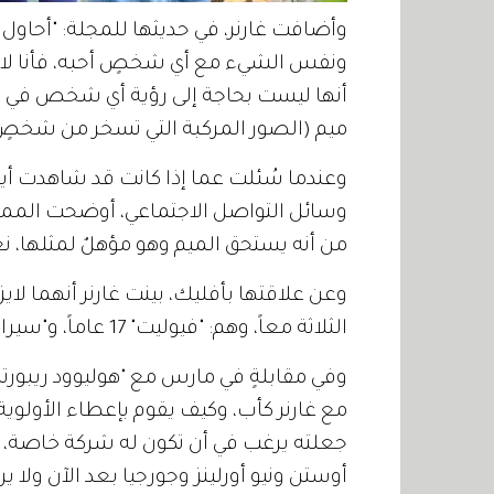
وأضافت غارنر، في حديثها للمجلة: "أحاول
ونفس الشيء مع أي شخصٍ أحبه، فأنا لا أح
أنها ليست بحاجة إلى رؤية أي شخص في عائل
ميم (الصور المركبة التي تسخر من شخصٍ 
وعندما سُئلت عما إذا كانت قد شاهدت أيا
وسائل التواصل الاجتماعي، أوضحت الممثلة 
من أنه يستحق الميم وهو مؤهلٌ لمثلها، نع
وعن علاقتها بأفليك، بينت غارنر أنهما ل
الثلاثة معاً، وهم: "فيوليت" 17 عاماً، و"سيرافينا" 14 عاماً، و"صامويل" 11 عاماً.
وفي مقابلةٍ في مارس مع "هوليوود ريبور
مع غارنر كأب، وكيف يقوم بإعطاء الأولوية 
جعلته يرغب في أن تكون له شركة خاصة، هو 
أوستن ونيو أورلينز وجورجيا بعد الآن ولا ي