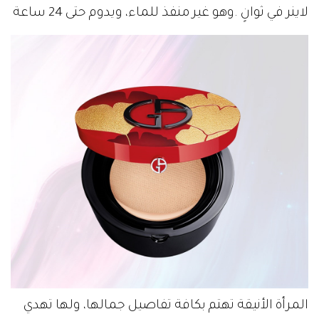
‬لاينر‭ ‬في‭ ‬ثوانٍ‭. ‬وهو‭ ‬غير‭ ‬منفذ‭ ‬للماء،‭ ‬ويدوم‭ ‬حتى‭ ‬24‭ ‬ساعة