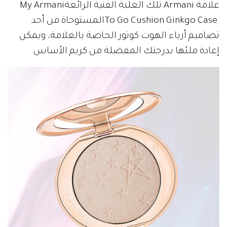
‬علامة‭ ‬Armani‭ ‬تلك‭ ‬العلبة‭ ‬الفنية‭ ‬الرائعة‭ ‬My‭ ‬Armani‭
‬إعادة‭ ‬ملئها‭ ‬بدرجتك‭ ‬المفضلة‭ ‬من‭ ‬كريم‭ ‬الأساس