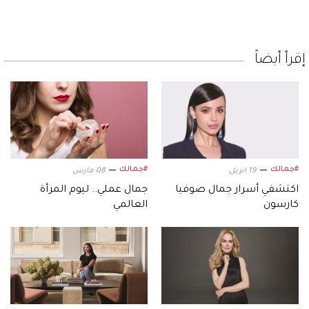
إقرأ أيضاً
#جمالك
#جمالك
19 ابريل
08 مارس
اكتشفي أسرار جمال صوفيا
جمال عملي.. ليوم المرأة
كارسون
العالمي