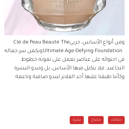
ومن‭ ‬أنواع‭ ‬الأساس،‭ ‬جربي‭ ‬Clé‭ ‬de‭ ‬Peau‭ ‬Beauté‭ ‬The‭
‬وكأننا‭ ‬طبقنا‭ ‬عليها‭ ‬أحد‭ ‬الفلاتر‭ ‬لتبدو‭ ‬صافية‭ ‬وناعمة
جمالك
مكياج
بشرة