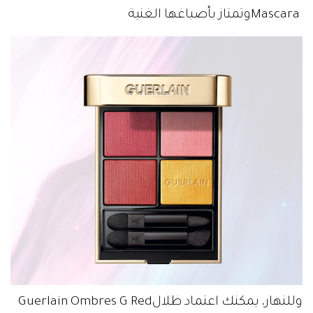
‬Mascara‭ ‬وتمتاز‭ ‬بأصباغها‭ ‬الغنية
وللنهار،‭ ‬يمكنك‭ ‬اعتماد‭ ‬ظلال‭ ‬Guerlain‭ ‬Ombres‭ ‬G‭ ‬Red‭