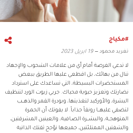
#مكياج
تغريد محمود
19 ابريل 2023
لا تدعي الفرصة أمام أي من علامات الشحوب والإجهاد
تنال من بهائك، بل اقطعي عليها الطريق ببعض
المستحضرات البسيطة، التي تساعدك على استرداد
نضارتك وتعزيز حيوية محياك. جربي زيوت الورد لتنظيف
البشرة، والأوركيد لتغذيتها، وبودرة القمر والذهـــب
لتضفي عليهـــا رونقاً جذاباً. لا يفوتك أن الحمرة
المتوهجــة، والبشـــرة الصـافية، والعينين المشرقتين،
والشفتين الممتلئتين، جميعها تؤجج ثقتك الذاتية