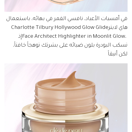
‬هاي‭ ‬لايتر‭ ‬Charlotte‭ ‬Tilbury‭ ‬Hollywood‭ ‬Glow‭ ‬Glide‭
‬لكن‭ ‬أنيقاً