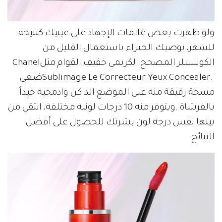
‬الكونسيلر‭ ‬المصحح‭ ‬الكريمي‭ ‬خفيف‭ ‬القوام‭ ‬مثل‭ ‬Chanel‭
‬النتائج