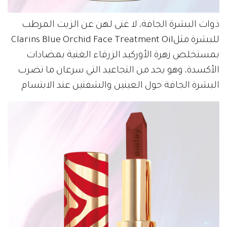
‬للبشرة‭ ‬مثل‭ ‬Clarins‭ ‬Blue‭ ‬Orchid‭ ‬Face‭ ‬Treatment‭ ‬Oil‭
‬البشرة‭ ‬الجافة‭ ‬حول‭ ‬العينين‭ ‬والشفتين‭ ‬عند‭ ‬الابتسام