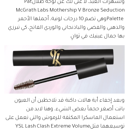
ولسهرات‭ ‬العيد،‭ ‬لا‭ ‬غنى‭ ‬لك‭ ‬عن‭ ‬لوحة‭ ‬ظلال‭ ‬Pat‭
‬McGrath‭ ‬Labs‭ ‬Mothership‭ ‬V‭ ‬Bronze‭ ‬Seduction‭
‬بها‭ ‬جمال‭ ‬عينيك‭ ‬في‭ ‬ثوانٍ
‬توسيعهما‭ ‬مثل‭ ‬YSL‭ ‬Lash‭ ‬Clash‭ ‬Extreme‭ ‬Volume‭