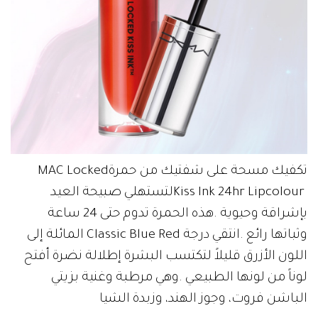
تكفيك‭ ‬مسحة‭ ‬على‭ ‬شفتيك‭ ‬من‭ ‬حمرة‭ ‬MAC‭ ‬Locked‭
‬الباشن‭ ‬فروت،‭ ‬وجوز‭ ‬الهند،‭ ‬وزبدة‭ ‬الشيا