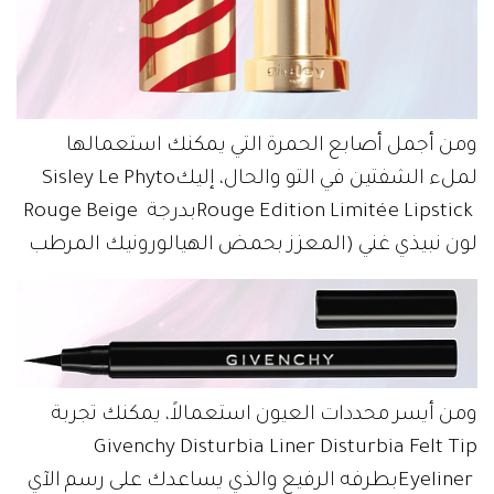
‬لملء‭ ‬الشفتين‭ ‬في‭ ‬التو‭ ‬والحال،‭ ‬إليك‭ ‬Sisley‭ ‬Le‭ ‬Phyto‭
لون‭ ‬نبيذي‭ ‬غني‭) ‬المعزز‭ ‬بحمض‭ ‬الهيالورونيك‭ ‬المرطب
‬Givenchy‭ ‬Disturbia‭ ‬Liner‭ ‬Disturbia‭ ‬Felt‭ ‬Tip‭