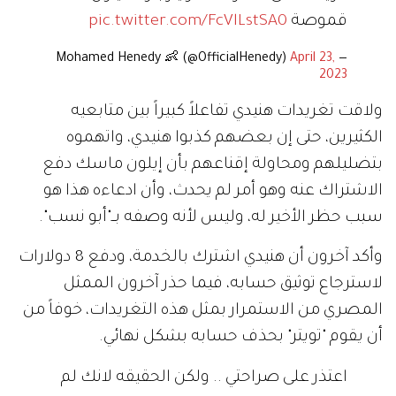
قموصة
pic.twitter.com/FcVlLstSA0
April 23,
— Mohamed Henedy 👶 (@OfficialHenedy)
2023
ولاقت تغريدات هنيدي تفاعلاً كبيراً بين متابعيه
الكثيرين، حتى إن بعضهم كذبوا هنيدي، واتهموه
بتضليلهم ومحاولة إقناعهم بأن إيلون ماسك دفع
الاشتراك عنه وهو أمر لم يحدث، وأن ادعاءه هذا هو
سبب حظر الأخير له، وليس لأنه وصفه بــ"أبو نسب".
وأكد آخرون أن هنيدي اشترك بالخدمة، ودفع 8 دولارات
لاسترجاع توثيق حسابه، فيما حذر آخرون الممثل
المصري من الاستمرار بمثل هذه التغريدات، خوفاً من
أن يقوم "تويتر" بحذف حسابه بشكل نهائي.
اعتذر على صراحتي .. ولكن الحقيقه لانك لم