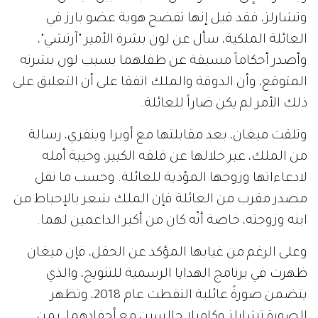
وتشارلز، فقد قيل إنها تفضح هوية عضو بارز في
العائلة الملكية، سأل عن لون بشرة الأمير "آرتشي"،
وأصدر أحكاماً مسبقة عن طفلهما بسبب لون بشرته
المتوقع، وأن الدوقة والملك اتفقا على أن التعليق على
ذلك الأمر لم يكن ضاراً للعائلة.
وتلقت ميغان، بعد مقابلتها مع أوبرا وينفري، رسالة
من الملك، عبر خلالها عن قلقه الكبير، وخيبة أمله
لادعاءاتها وزوجها المؤذية للعائلة. وحسب ما نقل
مصدر مقرب من العائلة فإن الملك شعر بالإحباط من
ابنه وزوجته، خاصة أنّه كان من أكبر الداعمين لهما.
وعلى الرغم من غيابها المؤكد عن الحفل، فإن ميغان
ظهرت في برنامج الهدايا الرسمية للتتويج، والذي
يتضمن صورةً عائلية التقطت عام 2018، وتظهر
الصورة تشارلز وكاميلا جالسين مع أحفادهما، بمن