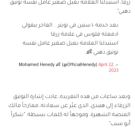
زرقا، استبدلنا العلامة بعيل صغير عامل نفسه توثيق
ذهبي".
بعد خدمة ١٠ سنين في تويتر .. الفاجر بيقولي
ادفعله فلوس في علامة زرقا
استبدلنا العلامة بعيل صغير عامل نفسه
توثيق ذهبي 👶
April 22,
— Mohamed Henedy 👶 (@OfficialHenedy)
2023
وبعد ساعات من هذه التغريدة، عادت إشارة التوثيق
الزرقاء إلى هنيدي، الذي عبّر عن سعادته، ممازحاً مالك
المنصة الشهيرة، وموجهاً له كلمات بسيطة: "شكراً
أبو نسب".