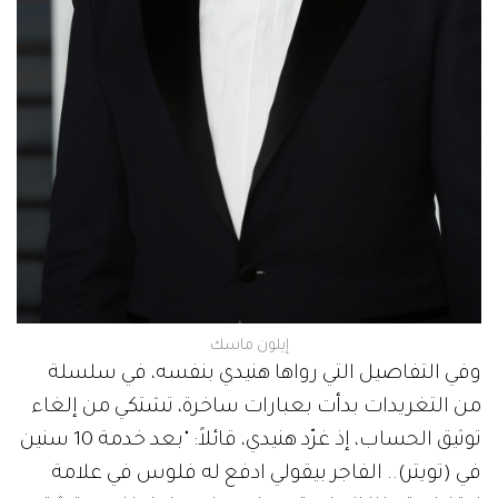
إيلون ماسك
وفي التفاصيل التي رواها هنيدي بنفسه، في سلسلة
من التغريدات بدأت بعبارات ساخرة، تشتكي من إلغاء
توثيق الحساب، إذ غرّد هنيدي، قائلاً: "بعد خدمة 10 سنين
في (تويتر).. الفاجر بيقولي ادفع له فلوس في علامة