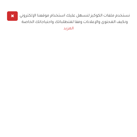
✖
نستخدم ملفات الكوكيز لنسهل عليك استخدام موقعنا الإلكتروني
ونكيف المحتوى والإعلانات وفقا لمتطلباتك واحتياجاتك الخاصة
المزيد
حملوا تطبيق
زهرة الخليج
الاشتراك للحصول على ملخص أسبوعي على بريدك
الإلكتروني