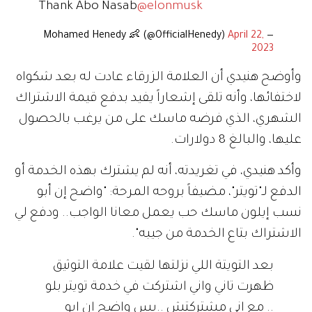
Thank Abo Nasab
@elonmusk
April 22,
— Mohamed Henedy 👶 (@OfficialHenedy)
2023
وأوضح هنيدي أن العلامة الزرقاء عادت له بعد شكواه
لاختفائها، وأنه تلقى إشعاراً يفيد بدفع قيمة الاشتراك
الشهري، الذي فرضه ماسك على من يرغب بالحصول
عليها، والبالغ 8 دولارات.
وأكد هنيدي، في تغريدته، أنه لم يشترك بهذه الخدمة أو
الدفع لـ"تويتر"، مضيفاً بروحه المرحة: "واضح إن أبو
نسب إيلون ماسك حب يعمل معانا الواجب.. ودفع لي
الاشتراك بتاع الخدمة من جيبه".
بعد التويتة اللي نزلتها لقيت علامة التوثيق
ظهرت تاني واني اشتركت في خدمة تويتر بلو
.. مع اني مشتركتش ..بس واضح ان ابو