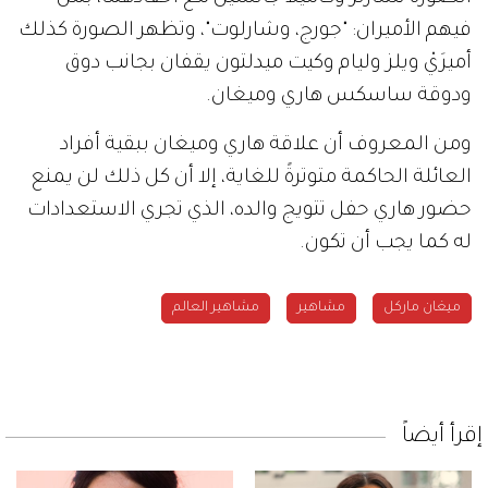
فيهم الأميران: "جورج، وشارلوت"، وتظهر الصورة كذلك
أميرَيْ ويلز وليام وكيت ميدلتون يقفان بجانب دوق
ودوقة ساسكس هاري وميغان.
ومن المعروف أن علاقة هاري وميغان ببقية أفراد
العائلة الحاكمة متوترةً للغاية، إلا أن كل ذلك لن يمنع
حضور هاري حفل تتويج والده، الذي تجري الاستعدادات
له كما يجب أن تكون.
ميغان ماركل
مشاهير
مشاهير العالم
إقرأ أيضاً