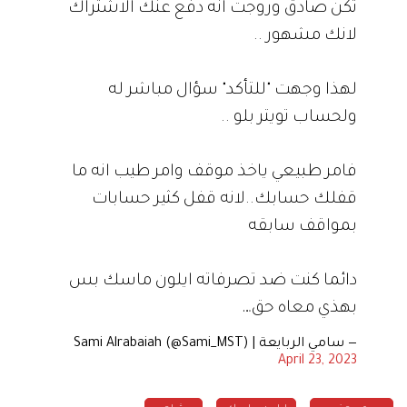
تكن صادق وروجت انه دفع عنك الاشتراك
لانك مشهور ..
لهذا وجهت "للتأكد" سؤال مباشر له
ولحساب تويتر بلو ..
فامر طبيعي ياخذ موقف وامر طيب انه ما
قفلك حسابك..لانه قفل كثير حسابات
بمواقف سابقه
دائما كنت ضد تصرفاته ايلون ماسك بس
بهذي معاه حق…
— سامي الربايعة | Sami Alrabaiah (@Sami_MST)
April 23, 2023