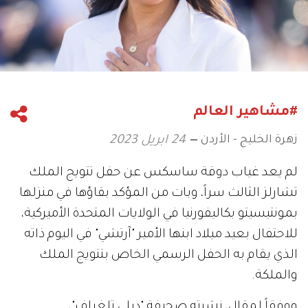
#مشاهير العالم
زهرة الخليج - الأردن
24 ابريل 2023
لم يعد غياب دوقة ساسكس عن حفل تتويج الملك
تشارلز الثالث سراً، وبات من المؤكد بقاؤها في منزلها
بمونتيسيتو بكاليفورنيا في الولايات المتحدة الأميركية،
للاحتفال بعيد ميلاد ابنها الأمير "آرتشي" في اليوم ذاته
الذي يقام به الحفل الرسمي الخاص بتتويج الملك
والملكة.
ووفقاً لمقال، نشرته صحيفة "ديلي تلغراف"،