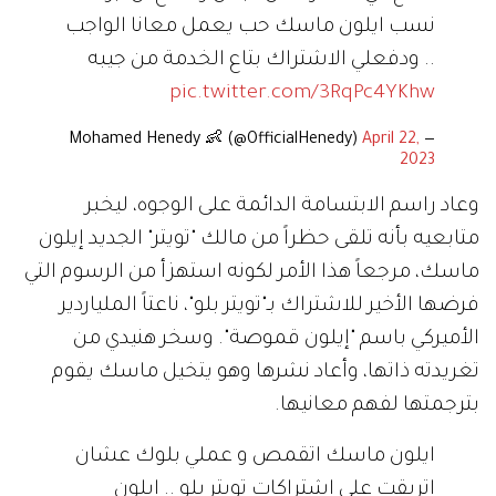
نسب ايلون ماسك حب يعمل معانا الواجب
.. ودفعلي الاشتراك بتاع الخدمة من جيبه
pic.twitter.com/3RqPc4YKhw
April 22,
— Mohamed Henedy 👶 (@OfficialHenedy)
2023
وعاد راسم الابتسامة الدائمة على الوجوه، ليخبر
متابعيه بأنه تلقى حظراً من مالك "تويتر" الجديد إيلون
ماسك، مرجعاً هذا الأمر لكونه استهزأ من الرسوم التي
فرضها الأخير للاشتراك بـ"تويتر بلو"، ناعتاً الملياردير
الأميركي باسم "إيلون قموصة". وسخر هنيدي من
تغريدته ذاتها، وأعاد نشرها وهو يتخيل ماسك يقوم
بترجمتها لفهم معانيها.
ايلون ماسك اتقمص و عملي بلوك عشان
اتريقت على اشتراكات تويتر بلو .. ايلون