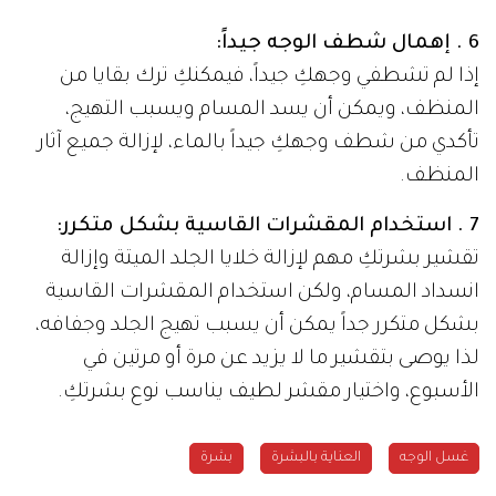
6 . إهمال شطف الوجه جيداً:
إذا لم تشطفي وجهكِ جيداً، فيمكنكِ ترك بقايا من
المنظف، ويمكن أن يسد المسام ويسبب التهيج،
تأكدي من شطف وجهكِ جيداً بالماء، لإزالة جميع آثار
المنظف.
7 . استخدام المقشرات القاسية بشكل متكرر:
تقشير بشرتكِ مهم لإزالة خلايا الجلد الميتة وإزالة
انسداد المسام، ولكن استخدام المقشرات القاسية
بشكل متكرر جداً يمكن أن يسبب تهيج الجلد وجفافه،
لذا يوصى بتقشير ما لا يزيد عن مرة أو مرتين في
الأسبوع، واختيار مقشر لطيف يناسب نوع بشرتكِ.
غسل الوجه
العناية بالبشرة
بشرة