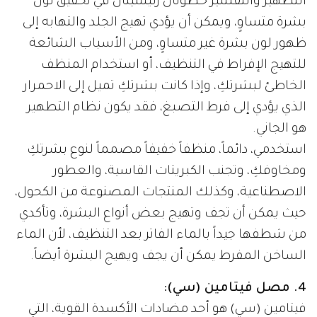
التطهير والتقشير خطوتان رئيسيتان في تحقيق لون
بشرة متساوٍ، ويمكن أن يؤدي تهيج الجلد والتهابه إلى
ظهور لون بشرة غير متساوٍ، ومن الأسباب الشائعة
للتهيج الإفراط في التنظيف، أو استخدام المنظف
الخاطئ لبشرتكِ، وإذا كانت بشرتكِ تميل إلى الاحمرار
الذي يؤدي إلى فرط التصبغ، فقد يكون نظام التطهير
هو الجاني.
استخدمي، دائماً، منظفاً خفيفاً مصمماً لنوع بشرتكِ
ومخاوفكِ، وتجنب الكبريتات القاسية، والعطور
الاصطناعية، وكذلك المنتجات المصنوعة من الكحول،
حيث يمكن أن تجف وتهيج بعض أنواع البشرة، وتأكدي
من شطفها جيداً بالماء الفاتر بعد التنظيف، لأن الماء
الساخن المفرط يمكن أن يجف ويهيج البشرة أيضاً.
4. مصل فيتامين (سي):
فيتامين (سي) هو أحد مضادات الأكسدة القوية، التي