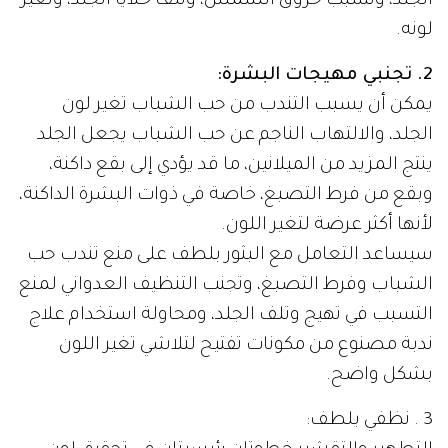
الجلد، وتسبب حروق الشمس، وتلف خلايا الجلد، وتغير
لونه.
2. تجنبي مهيجات البشرة:
يمكن أن يسبب التندب من حب الشباب تغير لون
الجلد، والالتهاب الناجم عن حب الشباب يجعل الجلد
ينتج المزيد من الميلانين، ما قد يؤدي إلى بقع داكنة،
وبقع من فرط التصبغ، خاصة في ذوات البشرة الداكنة،
لأنها أكثر عرضة لتغير اللون.
سيساعد التعامل مع البثور بلطف على منع تندب حب
الشباب وفرط التصبغ، وتجنب التنظيف العدواني لمنع
التسبب في تهيج وتلف الجلد، ومحاولة استخدام علاج
ندبة مصنوع من مكونات تفتيح لتلاشي تغير اللون
بشكل واضح.
3 . نظفي بلطف: