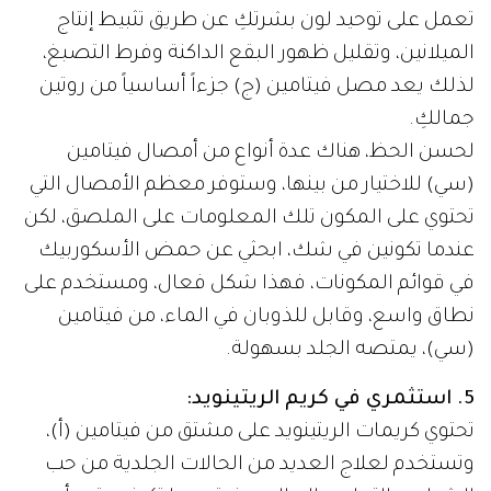
تعمل على توحيد لون بشرتكِ عن طريق تثبيط إنتاج
الميلانين، وتقليل ظهور البقع الداكنة وفرط التصبغ،
لذلك يعد مصل فيتامين (ج) جزءاً أساسياً من روتين
جمالكِ.
لحسن الحظ، هناك عدة أنواع من أمصال فيتامين
(سي) للاختيار من بينها، وستوفر معظم الأمصال التي
تحتوي على المكون تلك المعلومات على الملصق، لكن
عندما تكونين في شك، ابحثي عن حمض الأسكوربيك
في قوائم المكونات، فهذا شكل فعال، ومستخدم على
نطاق واسع، وقابل للذوبان في الماء، من فيتامين
(سي)، يمتصه الجلد بسهولة.
5. استثمري في كريم الريتينويد:
تحتوي كريمات الريتينويد على مشتق من فيتامين (أ)،
وتستخدم لعلاج العديد من الحالات الجلدية من حب