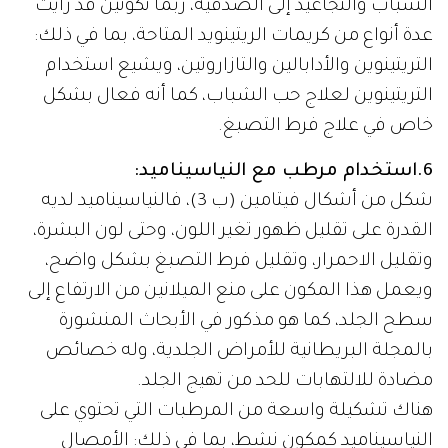
الشباب والتجاعيد إلى الصدفية، ربما تكونين قد رأيت
عدة أنواع من كريمات الريتينويد المتاحة، بما في ذلك:
التريتينوين والأدابالين والتازاروتين، ويشيع استخدام
التريتينوين لعلاج حب الشباب، كما أنه فعال بشكل
خاص في علاج فرط التصبغ.
6.استخدام مرطب مع النياسيناميد:
شكل من أشكال فيتامين (ب 3)، فالنياسيناميد لديه
القدرة على تقليل ظهور تغير اللون، وحتى لون البشرة،
وتقليل الاحمرار، وتقليل فرط التصبغ بشكل واضح،
ويعمل هذا المكون على منع الميلانين من الارتفاع إلى
سطح الجلد، كما هو مذكور في الأبحاث المنشورة
بالمجلة البريطانية للأمراض الجلدية، وله خصائص
مضادة للالتهابات للحد من تهيج الجلد.
هناك تشكيلة واسعة من المرطبات التي تحتوي على
النياسيناميد كمكون نشط، بما في ذلك: الأمصال