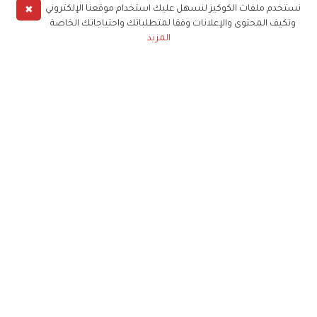
✖
نستخدم ملفات الكوكيز لنسهل عليك استخدام موقعنا الإلكتروني
ونكيف المحتوى والإعلانات وفقا لمتطلباتك واحتياجاتك الخاصة
المزيد
حملوا تطبيق
زهرة الخليج
الاشتراك للحصول على ملخص أسبوعي على بريدك
الإلكتروني