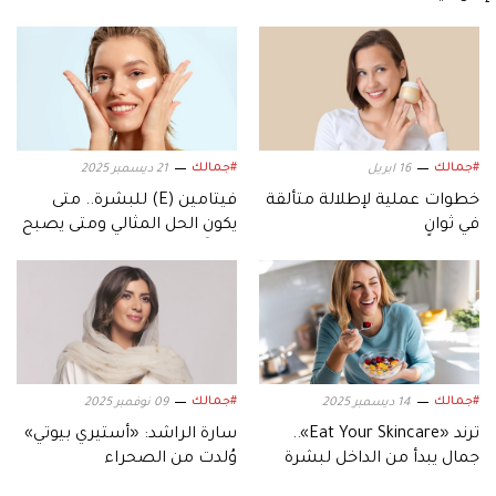
#جمالك
#جمالك
16 ابريل
21 ديسمبر 2025
خطوات عملية لإطلالة متألقة
فيتامين (E) للبشرة.. متى
في ثوانٍ
يكون الحل المثالي ومتى يصبح
عدواً لبشرتك؟
#جمالك
#جمالك
14 ديسمبر 2025
09 نوفمبر 2025
ترند «Eat Your Skincare»..
سارة الراشد: «أستيري بيوتي»
جمال يبدأ من الداخل لبشرة
وُلدت من الصحراء
مضيئة دون كريمات