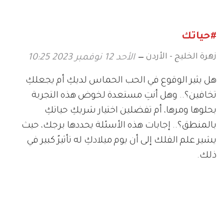
فعّالة لتقوية ذاكرتكِ!
#حياتك
زهرة الخليج - الأردن
الأحد 12 نوفمبر 2023 10:25
هل يثير الوقوع في الحب الحماس لديكِ أم يجعلكِ
تخافين؟.. وهل أنتِ مستعدة لخوض هذه التجربة
بحلوها ومرها، أم تفضلين اختيار شريكِ حياتكِ
بالمنطق؟.. إجابات هذه الأسئلة يحددها برجك، حيث
يشير علم الفلك إلى أن يوم ميلادكِ له تأثيرٌ كبير في
ذلك.