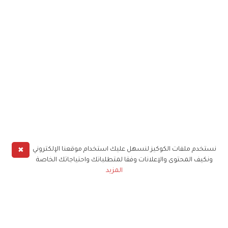
✖
نستخدم ملفات الكوكيز لنسهل عليك استخدام موقعنا الإلكتروني
ونكيف المحتوى والإعلانات وفقا لمتطلباتك واحتياجاتك الخاصة
المزيد
حملوا تطبيق