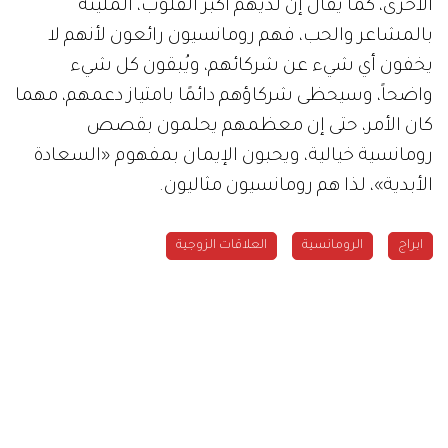
الأخرى، كما يقال إن لديهم أكبر القلوب، المليئة
بالمشاعر والحب، فهم رومانسيون رائعون لأنهم لا
يخفون أي شيء عن شركائهم، ويُبقون كل شيء
واضحاً، وسيحظى شركاؤهم دائمًا بامتياز دعمهم، مهما
كان الأمر، حتى إن معظمهم يحلمون بقصص
رومانسية خيالية، ويحبون الإيمان بمفهوم «السعادة
الأبدية»، لذا هم رومانسيون مثاليون.
ابراج
الرومانسية
العلاقات الزوجية