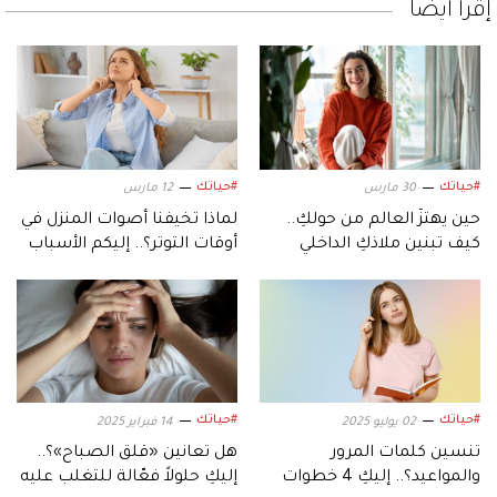
إقرأ أيضاً
#حياتك
#حياتك
30 مارس
12 مارس
حين يهتزّ العالم من حولكِ..
لماذا تخيفنا أصوات المنزل في
كيف تبنين ملاذكِ الداخلي
أوقات التوتر؟.. إليكم الأسباب
الآمن؟
والحلول
#حياتك
#حياتك
02 يوليو 2025
14 فبراير 2025
تنسين كلمات المرور
هل تعانين «قلق الصباح»؟..
والمواعيد؟.. إليكِ 4 خطوات
إليكِ حلولاً فعّالة للتغلب عليه