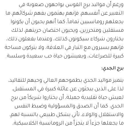
ورغم أن مواليد برج القوس يواجهون صعوبة في
التعبير عن أنفسهم، فإنهم يهتمون بفهم شركائهم، ما
يجعلهم رومانسيين تماماً، كما أنهم يحبون أن يكونوا
مستقلين ومتحررين، ويحبون احتضان حريتهم، لذلك
يختارون شركاء سيكونون كذلك، وعندما يفعلون ذلك،
فإنهم يسيرون مع التيار في العلاقة، ولا يتركون مساحة
كبيرة للصراعات، ويعيشون حياة حب سعيدة وسلسة.
برج الجدي:
يتميز مواليد الجدي بطموحهم العالي وحبهم للتقاليد،
لذا على الذين يبحثون عن عائلة كبيرة في المستقبل،
لعيش حياة تقليدية جميلة، أن يختاروا شريكاً من برج
الجدي. كما أن الصدق والمسؤولية وضبط النفس
والاستقلال والولاء، تأتي بشكل طبيعي بالنسبة لهم،
ما يجعلها جزءاً لا يتجزأ من الرومانسية الكلاسيكية،