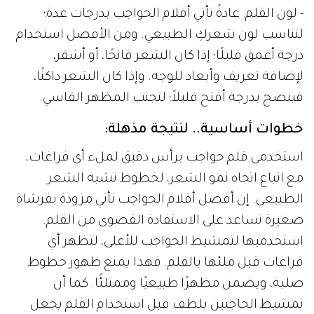
- لون القلم: عادةً تأتي أقلام الحواجب بدرجات عدة؛
لتناسب لون شعركِ الطبيعي. ومن الأفضل استخدام
درجة أغمق قليلًا؛ إذا كان الشعر فاتحًا، أو أشقر،
لإضافة تعريف وأبعاد للوجه. وإذا كان الشعر داكنًا،
فينصح بدرجة أفتح قليلاً؛ لتجنب المظهر القاسي.
خطوات أساسية.. لنتيجة مذهلة:
استخدمي قلم حواجب برأس دقيق لملء أي فراغات،
مع اتباع اتجاه نمو الشعر، لخطوط تشبه الشعر
الطبيعي. إن أفضل أقلام الحواجب تأتي مزودة بفرشاة
صغيرة تساعد على الاستفادة القصوى من القلم.
استخدميها لتمشيط الحواجب للأعلى، لتظهر أي
فراغات قبل ملئها بالقلم. فهذا يمنع ظهور خطوط
صلبة، ويضمن مظهرًا طبيعيًا وممتلئًا. كما أن
تمشيط الحاجبين بلطف قبل استخدام القلم يجعل