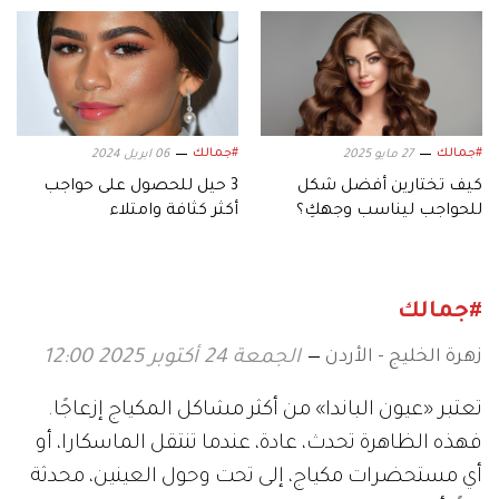
تعود إلى الصدارة
التجميل
#جمالك
#جمالك
27 مايو 2025
06 ابريل 2024
كيف تختارين أفضل شكل
3 حيل للحصول على حواجب
للحواجب ليناسب وجهكِ؟
أكثر كثافة وامتلاء
#جمالك
زهرة الخليج - الأردن
الجمعة 24 أكتوبر 2025 12:00
تعتبر «عيون الباندا» من أكثر مشاكل المكياج إزعاجًا.
فهذه الظاهرة تحدث، عادة، عندما تنتقل الماسكارا، أو
أي مستحضرات مكياج، إلى تحت وحول العينين، محدثة