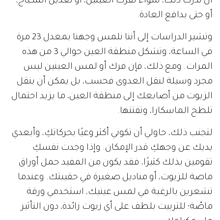
أن ندرك ذلك، سواء لفرك العينين، أو تعديل المكياج،
أو حتى بدافع العادة.
وتشير الدراسات إلى أننا نلمس وجهنا بمعدل 23 مرة
في الساعة، وتشكل منطقة العين حوالي 3 من هذه
المرات. ومع ذلك، فإن فرك أو لمس العينين ليس
مجرد وسيلة لنقل العدوى فحسب، بل يمكن أن ينقل
الزيوت من أصابعك إلى منطقة العين، ما يزيد احتمال
تلطخ الماسكارا، وتفتتها.
لتجنب ذلك، حاولي أن تكوني أكثر وعيًا بحركاتكِ، وأبعدي
يديك عن وجهكِ قدر الإمكان. وإذا وجدت نفسكِ
تقومين بذلك كثيرًا، فقد يكون من المفيد حمل أوراق
ماصة للزيوت، أو مناديل صغيرة في حقيبتك. وعندما
تشعرين بالرغبة في لمس عينيك، استخدمي ورقة
ماصّة؛ للتربيت بلطف على أي زيوت زائدة، دون التأثير