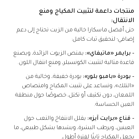
منتجات داعمة لتثبيت المكياج ومنع
الانتقال:
حتى أفضل ماسكارا خالية من الزيت تحتاج إلى دعم
إضافي؛ لتحقيق ثبات كامل:
- برايمر «ماتيفاي»:
يمتص الزيوت الزائدة، ويصنع
قاعدة مثالية لتثبيت الكونسيلر، ومنع انتقال اللون.
- بودرة «بامبو بلور»:
بودرة خفيفة، وخالية من
«التلك»، وتساعد على تثبيت المكياج وامتصاص
اللمعان، دون تكثيف أو تكتل، خصوصًا حول منطقة
العين الحساسة.
- قناع «برايت آيز»:
يقلل الانتفاخ والتعب حول
العينين، ويرطب البشرة، ويشدها بشكل طبيعي، ما
يجعل المكياج ثابتًا لفترة أطول.