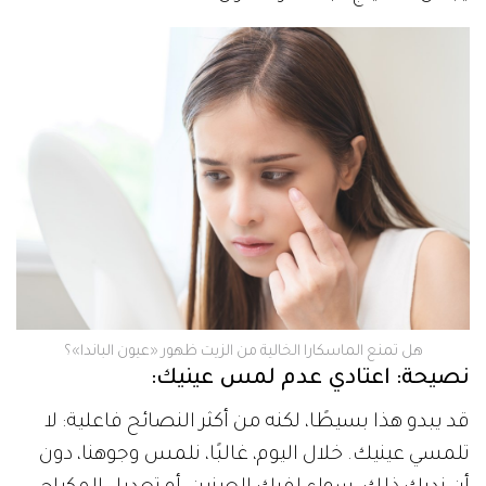
هل تمنع الماسكارا الخالية من الزيت ظهور «عيون الباندا»؟
نصيحة: اعتادي عدم لمس عينيك:
قد يبدو هذا بسيطًا، لكنه من أكثر النصائح فاعلية: لا
تلمسي عينيك. خلال اليوم، غالبًا، نلمس وجوهنا، دون