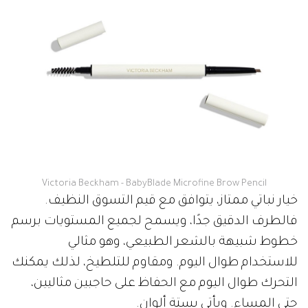
Victoria Beckham - BabyBlade Microfine Brow Pencil
خيار نباتي ممتاز، يتوافق مع قيم التسوق النظيف.
فالطرف الدقيق جدًا، ويسمح لجميع المستويات برسم
خطوط شبيهة بالشعر الطبيعي، وهو مثالي
للاستخدام طوال اليوم. ومقاوم للتلطيخ، لذلك يمكنك
التحرك طوال اليوم مع الحفاظ على حاجبين مثاليين،
حتى المساء. ويأتي بستة ألوان.