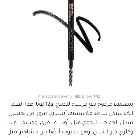
Anastasia Beverly Hills Brow Wiz
بتصميم مزدوج مع فرشاة للدمج، و12 لونًا، هذا القلم
الكلاسيكي ساعد مؤسسته، أنستازيا سور، في تحسين
شكل الحواجب لنجوم، مثل: أوبرا وينفري، وجينيفر لوبيز،
وكلوي كارداشيان. وهو محبوب أيضًا بين مشاهير، مثل: