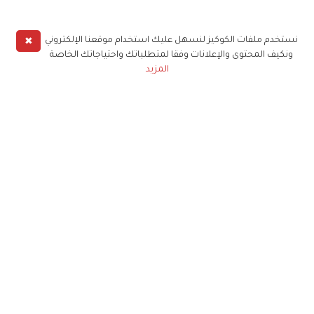
✖
نستخدم ملفات الكوكيز لنسهل عليك استخدام موقعنا الإلكتروني
ونكيف المحتوى والإعلانات وفقا لمتطلباتك واحتياجاتك الخاصة
المزيد
حملوا تطبيق
زهرة الخليج
الاشتراك للحصول على ملخص أسبوعي على بريدك
الإلكتروني