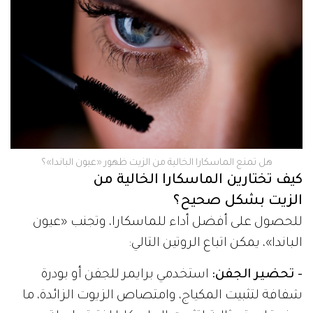
هل تمنع الماسكارا الخالية من الزيت ظهور «عيون الباندا»؟
كيف تختارين الماسكارا الخالية من
الزيت بشكل صحيح؟
للحصول على أفضل أداء للماسكارا، وتجنب «عيون
الباندا»، يمكن اتباع الروتين التالي:
- تحضير الجفن:
استخدمي برايمر للجفن أو بودرة
شفافة لتثبيت المكياج، وامتصاص الزيوت الزائدة، ما