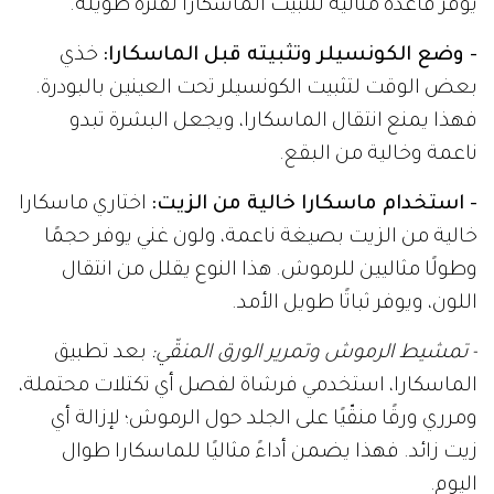
يوفر قاعدة مثالية لتثبيت الماسكارا لفترة طويلة.
- وضع الكونسيلر وتثبيته قبل الماسكارا:
خذي
بعض الوقت لتثبيت الكونسيلر تحت العينين بالبودرة.
فهذا يمنع انتقال الماسكارا، ويجعل البشرة تبدو
ناعمة وخالية من البقع.
- استخدام ماسكارا خالية من الزيت:
اختاري ماسكارا
خالية من الزيت بصيغة ناعمة، ولون غني يوفر حجمًا
وطولًا مثاليين للرموش. هذا النوع يقلل من انتقال
اللون، ويوفر ثباتًا طويل الأمد.
- تمشيط الرموش وتمرير الورق المنقّي:
بعد تطبيق
الماسكارا، استخدمي فرشاة لفصل أي تكتلات محتملة،
ومرري ورقًا منقّيًا على الجلد حول الرموش؛ لإزالة أي
زيت زائد. فهذا يضمن أداءً مثاليًا للماسكارا طوال
اليوم.