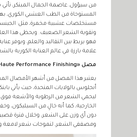
المستوحاة من الطب العشبي الكوري، بهذا
مستخلصات عشبية مخمرة، مثل: الجينسنغ 
وتقوية الشعر الضعيف. ويحظى هذا العلاج 
فهو يربط بين التقاليد والعلم، ويوفر عناي
علامة بارزة في عالم العناية الكورية بالشع
مصل «Haute Performance Finishing».. من «ILES Formula»:
يعتبر هذا المصل من أشهر الأمصال الم
أنجلوس بالولايات المتحدة، حيث يأتي بابت
ليحمي الشعر من الرطوبة والأشعة فوق ا
الخارجية، كما أنه خالٍ من السيليكون، وخف
دون أي وزن على الشعر، وخلال فترة قصيرة
ومصففي الشعر، لتموجات شعر لامعة وسل