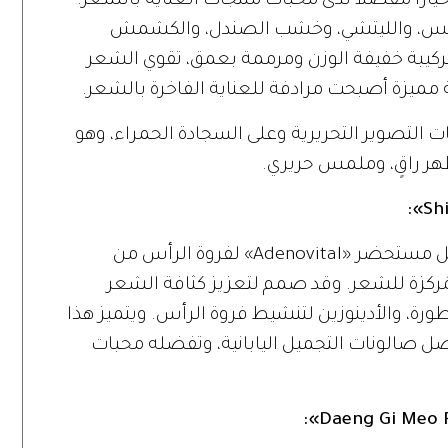
راً مفضلاً لدى محبات منتجات العناية بالشعر.
دلويس، والليتشي، وخشب الصندل، والكشمش
بتركيبة خفيفة الوزن ومرممة بعمق، تقوي الشعر
ة مميزة أصبحت مرادفة للعناية الفاخرة بالشعر.
لتصوير التحريرية وعلى السجادة الحمراء، وهو
ر راقٍ، وملمس حريري.
في طوكيو، حيث يلتقي الجمال بالدقة، يمثل مستحضر «Adenovital» لفروة الرأس من
العناية المُركزة للشعر. وقد صمم لتعزيز كثافة الشعر
طورة، والأدينوزين لتنشيط فروة الرأس. ويتميز هذا
ضل صالونات التجميل اليابانية، وتفضله محبات