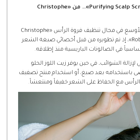
مقشر فروة الرأس «Purifying Scalp Scrub With Sea Salt».. من «Christophe
من فرنسا، يأتي المقشر صاحب الشهرة الأوسع في مجال تنظيف فروة الرأس «Christophe
Robin Purifying Scalp Scrub With Sea Salt»، إذ تم تطويره من قبل أخصائي صبغة الشعر
اسياً في الصالونات الباريسية منذ إطلاقه.
إزالة الشوائب، في حين يوفر زيت اللوز الحلو
وصى باستخدامه بعد صبغ، أو استخدام منتج تصفيف
 الرأس مع الحفاظ على الشعر خفيفاً ومنتعشاً.