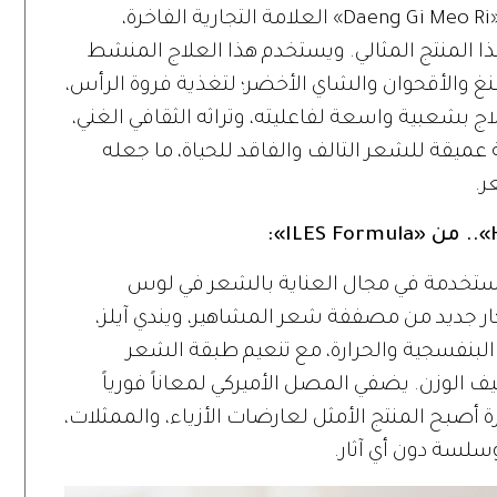
من سيؤول، عاصمة الجمال المبتكر، تأتي «Daeng Gi Meo Ri» العلامة التجارية الفاخرة،
 المنتج المثالي. ويستخدم هذا العلاج المنشط
والأقحوان والشاي الأخضر؛ لتغذية فروة الرأس،
بشعبية واسعة لفاعليته، وتراثه الثقافي الغني،
ة عميقة للشعر التالف والفاقد للحياة، ما جعله
ر.
ستخدمة في مجال العناية بالشعر في لوس
كار جديد من مصففة شعر المشاهير، ويندي آيلز،
لبنفسجية والحرارة، مع تنعيم طبقة الشعر
يف الوزن. يضفي المصل الأميركي لمعاناً فورياً
 أصبح المنتج الأمثل لعارضات الأزياء، والممثلات،
سة دون أي آثار.