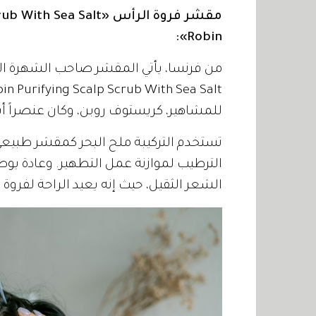
Robin»:
للمشاهير، كريستوف روبن، وكان عنصراً أس
تستخدم التركيبة ملح البحر كمقشر طبيعي ل
الترطيب لموازنة عمل التطهير. وعادة ي
الشعر الثقيل، حيث إنه يعيد الراحة لفروة