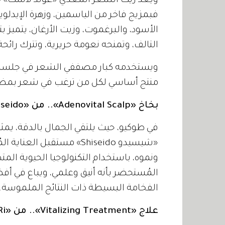
ويعد زيت الشعر المغذي «غولد لاست» خيا
فبمزيج فاخر من الياسمين، وزهرة الإي
الأسود، والبرغموت، وزيت الأرغان، يتميز 
التالف، وتمنحه نعومة حريرية، وتترك رائح
ويستخدمه كبار مصففي الشعر في جلسات ا
منتج أساسي لكل من ترغب في شعر بمظه
بخاخ «Adenovital Scalp».. من «Shiseido»:
«شيسيدو Shiseido» مستقبل 
ونموه، باستخدام التكنولوجيا الحيوية المت
المُستحضر بأنه أنيق وعلمي، ويباع في أف
الفخامة البسيطة ذات النتائج الملموسة.
علاج «Vitalizing Treatment».. من «Daeng Gi Meo Ri»: