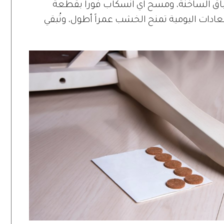
اق الساخنة، ومسح أي انسكاب فوراً بقطعة
ادات اليومية تمنح الخشب عمراً أطول، وتُبقي