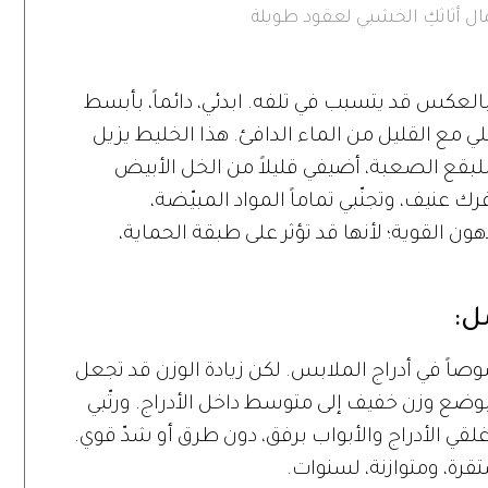
ل أثاثكِ الخشبي لعقود طويلة
عكس قد يتسبب في تلفه. ابدئي، دائماً، بأبسط
 مع القليل من الماء الدافئ. هذا الخليط يزيل
لبقع الصعبة، أضيفي قليلاً من الخل الأبيض
 عنيف، وتجنّبي تماماً المواد المبيّضة،
هون القوية؛ لأنها قد تؤثر على طبقة الحماية،
مل:
اً في أدراج الملابس. لكن زيادة الوزن قد تجعل
 بوضع وزن خفيف إلى متوسط داخل الأدراج. ورتّبي
غلقي الأدراج والأبواب برفق، دون طرق أو شدّ قوي.
ة، ومتوازنة، لسنوات.