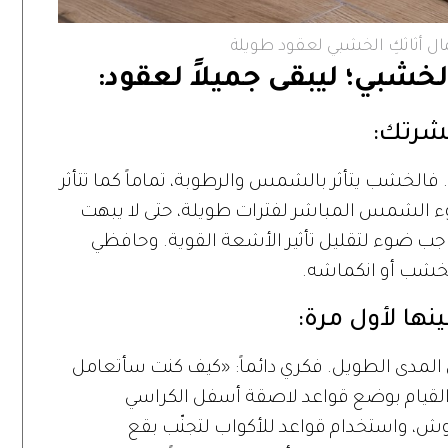
ل أثاثكِ الخشبي لعقود طويلة
خشبي؛ ليبقى جميلاً لعقود:
بشرتك:
اً. فالخشب يتأثر بالشمس والرطوبة، تماماً كما تتأثر
ء الشمس المباشر لفترات طويلة، حتى لا يبهت
جب ضوء لتقليل تأثير الأشعة القوية. وحافظي
الخشب أو انكماشه.
نها لأول مرة:
ى المدى الطويل. فكري دائماً: «كيف كنت سأتعامل
القيام بوضع قواعد لاصقة أسفل الكراسي
وش، واستخدام قواعد للأكواب لتجنّب بقع