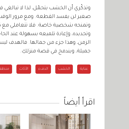
وتذكّري أن الخشب يتحمّل، لذا لا تبالغ
صغير لن يفسد القطعة. ومع مرور الوقت
وتمنحه شخصية خاصة. فلا تتعاملي مع كل
وتجديده، وإعادة تلميعه بسهولة عند الحاج
الزمن، وهذا جزء من جمالها. فالهدف ليس أ
جميلة، ويندمج في قصة منزلكِ.
عناية
الخشب
الدفء
الأثاث
منظف
اقرأ أيضاً