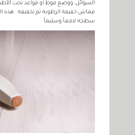
السوائل، ووضع فوط أو قواعد تحت الأطب
قماش خفيفة الرطوبة ثم تجفيفه.. هذه الع
سطحه لامعاً وسليماً.