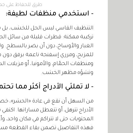
طرق للحفاظ على جما
- استخدمي منظفات لطيفة:
التنظيف القاسي ليس الحل للخشب، بل بال
تركيبة ممكنة: قطرات قليلة من سائل الجلي
الغبار والأوساخ، دون أن يضر بالسطح. ول
للمزيج، ومرري إسفنجة ناعمة برفق دون فرك
ومنظفات الحمّام، والأمونيا، أو مزيلات الد
وتشوّه مظهر الخشب.
- لا تملئي الأدراج أكثر مما تحت
من السهل أن نقع في عادة «الحشر»، خصوص
الأدراج تترهل، أو تتعطل مساراتها. اكتفي
المحتويات حتى لا تتراكم في مكان واحد، وأ
فهذه التفاصيل تضمن بقاء القطعة مستقر