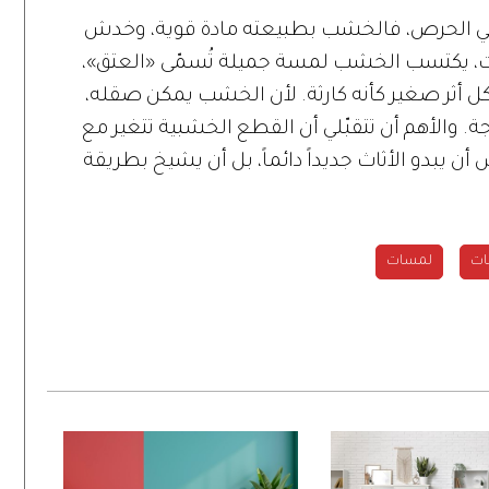
ي في الحرص، فالخشب بطبيعته مادة قوية، وخدش
، يكتسب الخشب لمسة جميلة تُسمّى «العتق»،
 أثر صغير كأنه كارثة. لأن الخشب يمكن صقله،
ة. والأهم أن تتقبّلي أن القطع الخشبية تتغير مع
ن يبدو الأثاث جديداً دائماً، بل أن يشيخ بطريقة
ات
لمسات