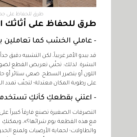
طرق للحفاظ على جما
طرق للحفاظ على أثاثك ال
- عاملي الخشب كما تعاملين 
قد يبدو الأمر غريباً، لكن التشبيه دقيق جد
البشرة. لذلك: تجنّبي تعريض القطع لضو
اللون أو يتضرر السطح. ضعي ستائر أو حا
على رطوبة المكان معتدلة؛ لتجنّب تمدد 
- اعتني بقطعكِ كأنكِ تستخدمي
التصرفات الصغيرة تصنع فارقاً كبيراً عل
مع هذه القطعة يوم شرائها؟»، ويمكنكِ 
والطاولات؛ لحماية الأرضيات ولمنع الخد