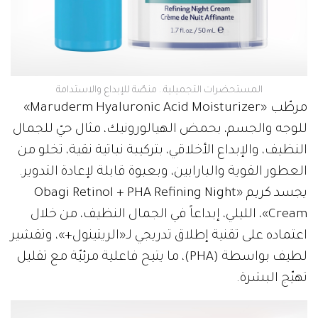
المستحضرات التجميلية.. منصّة للإبداع والاستدامة
مرطّب «Maruderm Hyaluronic Acid Moisturizer»
للوجه والجسم، بحمض الهيالورونيك، مثال حيّ للجمال
النظيف، والإبداع الأخلاقي، بتركيبة نباتية نقية، تخلو من
العطور القوية والبارابين، وبعبوة قابلة لإعادة التدوير.
يجسد كريم «Obagi Retinol + PHA Refining Night
Cream»، الليلي، إبداعاً في الجمال النظيف، من خلال
اعتماده على تقنية إطلاق تدريجي لـ«الريتينول+»، وتقشير
لطيف بواسطة (PHA)، ما يتيح فاعلية مرئيّة مع تقليل
تهيّج البشرة.