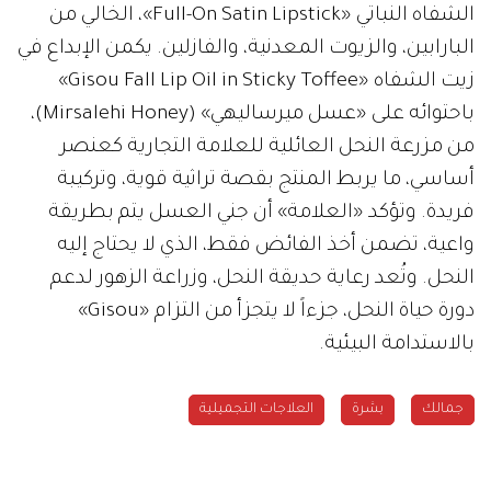
الشفاه النباتي «Full-On Satin Lipstick»، الخالي من
البارابين، والزيوت المعدنية، والفازلين. يكمن الإبداع في
زيت الشفاه «Gisou Fall Lip Oil in Sticky Toffee»
باحتوائه على «عسل ميرساليهي» (Mirsalehi Honey)،
من مزرعة النحل العائلية للعلامة التجارية كعنصر
أساسي، ما يربط المنتج بقصة تراثية قوية، وتركيبة
فريدة. وتؤكد «العلامة» أن جني العسل يتم بطريقة
واعية، تضمن أخذ الفائض فقط، الذي لا يحتاج إليه
النحل. وتُعد رعاية حديقة النحل، وزراعة الزهور لدعم
دورة حياة النحل، جزءاً لا يتجزأ من التزام «Gisou»
بالاستدامة البيئية.
جمالك
بشرة
العلاجات التجميلية