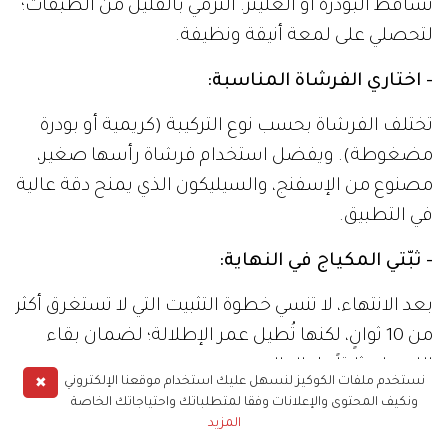
تساقط البودرة أو الغليتر. التزمي بالقليل من الطبقات؛
لتحصلي على لمعة أنيقة ونظيفة.
- اختاري الفرشاة المناسبة:
تختلف الفرشاة بحسب نوع التركيبة (كريمية أو بودرة
مضغوطة). ويفضل استخدام فرشاة رأسها صغير،
مصنوع من الإسفنج، والسيليكون الذي يمنح دقة عالية
في التطبيق.
- ثبّتي المكياج في النهاية:
بعد الانتهاء، لا تنسي خطوة التثبيت التي لا تستغرق أكثر
من 10 ثوانٍ، لكنها تُطيل عمر الإطلالة؛ لضمان بقاء
اللمعان ثابتاً طوال اليوم.
✖
نستخدم ملفات الكوكيز لنسهل عليك استخدام موقعنا الإلكتروني
ونكيف المحتوى والإعلانات وفقا لمتطلباتك واحتياجاتك الخاصة
جمال هذه الصيحة في أنها قابلة للتخصيص، ويمكن
المزيد
أن تكون ناعمة وبسيطة، أو جريئة ومسرحية.