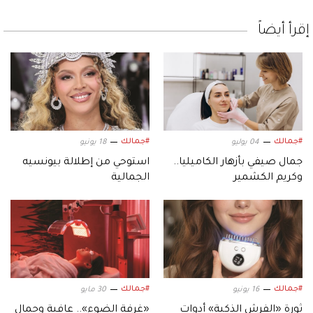
إقرأ أيضاً
#جمالك
#جمالك
04 يوليو
18 يونيو
جمال صيفي بأزهار الكاميليا..
استوحي من إطلالة بيونسيه
وكريم الكشمير
الجمالية
#جمالك
#جمالك
16 يونيو
30 مايو
ثورة «الفرش الذكية» أدوات
«غرفة الضوء».. عافية وجمال