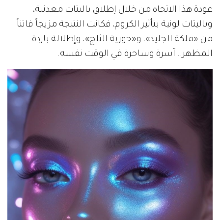
عودة هذا الاتجاه من خلال إطلاق باليتات معدنية،
وباليتات لونية بتأثير الكروم، فكانت النتيجة مزيجاً فاتناً
من «ملكة الجليد»، و«حورية الثلج»، وإطلالة باردة
المظهر.. آسرة وساحرة في الوقت نفسه.