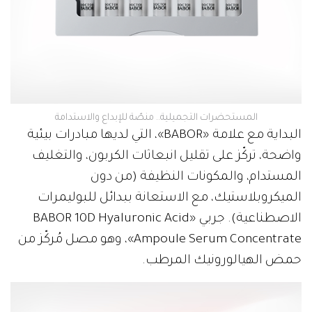
المستحضرات التجميلية.. منصّة للإبداع والاستدامة
البداية مع علامة «BABOR»، التي لديها مبادرات بيئية
واضحة، تركّز على تقليل انبعاثات الكربون، والتغليف
المستدام، والمكونات النظيفة (من دون
الميكروبلاستيك، مع الاستعانة ببدائل للبوليمرات
الاصطناعية). جربي «BABOR 10D Hyaluronic Acid
Ampoule Serum Concentrate»، وهو مصل مُركّز من
حمض الهيالورونيك المرطب.