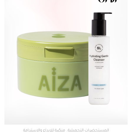
المستحضرات التجميلية.. منصّة للإبداع والاستدامة