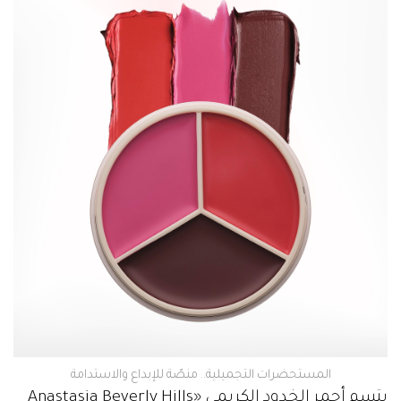
المستحضرات التجميلية.. منصّة للإبداع والاستدامة
يتسم أحمر الخدود الكريمي «Anastasia Beverly Hills