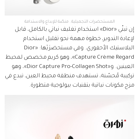
المستحضرات التجميلية.. منصّة للإبداع والاستدامة
إن تبنّي «Dior» استخدام تغليف نباتي بالكامل، قابل
لإعادة التدوير، خطوة مهمة نحو تقليل استخدام
البلاستيك الأحفوري. وفي مستحضرَيْها: «Dior
Capture Crème Regard»، وهو كريم مخصص لمحيط
العينين. و«Dior Capture Pro-Collagen Shot»، وهو
تركيبة مُحسّنة، تستهدف منطقة محيط العين، تبدع في
مزج مكونات نباتية بتقنيات بيولوجية متطورة.