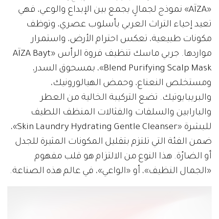
«AÏZA» نموذج لجمالٍ يجمع بين الإبداع والوعي، فهي
تعيد إحياء التراث العربي بأسلوب عصري، وتوظف
مكونات طبيعية، تعكس احترام الأرض، واستمرار
مواردها. جربي ماسك تنظيف فروة الرأس «AÏZA Bayt
Blend Purifying Scalp Mask»، بمسحوق السدر،
ومستخلص النعناع، وحمض الهيالورونيك،
والبريبايوتيك. تضع التركيبة الخالية من العطر
والبارابين والسلفات والفثالات المنظف اللطيف
للبشرة «Skin Laundry Hydrating Gentle Cleanser»،
ضمن الفئة التي تلتزم بتقليل المكونات المثيرة للجدل
أو الضارّة. هذا النوع من الالتزام هو قلب مفهوم
«الجمال النظيف»، أو «الواعي»، في عالم هذه الصناعة.