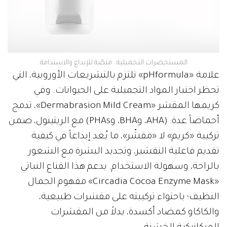
المستحضرات التجميلية.. منصّة للإبداع والاستدامة
علامة «pHformula» تلتزم بالتشريعات الأوروبية، التي
تحظر اختبار المواد التجميلية على الحيوانات. وفي
كريمها المقشر «Dermabrasion Mild Cream»، تدمج
أحماضاً عدة: (AHA، وBHA، وPHAs) مع الريتينول، ضمن
تركيبة «كريم» لا «مقشّر»، ما يُعد إبداعاً في كيفية
تقديم فاعلية التقشير، وتجديد البشرة مع الشعور
بالراحة، وسهولة الاستخدام. يدعم هذا القناع النباتي
«Circadia Cocoa Enzyme Mask» مفهوم الجمال
النظيف؛ باحتواء تركيبته على مقشرات طبيعية،
والكاكاو كمضاد أكسدة، بدلاً من المقشرات