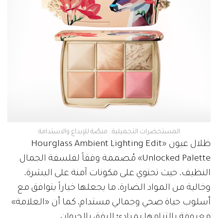
المستحضرات التجميلية.. منصّة للإبداع والاستدامة
ظلال عيون «Hourglass Ambient Lighting Edit
Unlocked Palette» مُصممة وفقاً لفلسفة الجمال
النظيف، حيث تحتوي على مكونات آمنة على البشرة،
وخالية من المواد الضارة، ما يجعلها خياراً يتوافق مع
أسلوب حياة صحي وجمالي مستدام، كما أن «العلامة»
معروفة بالتزامها بمبادئ الرفق بالحيوان.