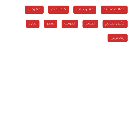
حفلات غنائية
عمرو دياب
كرة القدم
مهرجان
كأس العالم
العرب
الدوحة
قطر
ليالي
زياد برجي