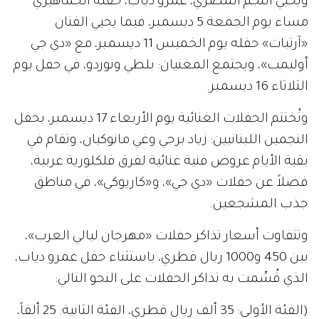
ويحيي النجم المصري، عمرو دياب، حفله الجماهيري
مساء يوم الجمعة 5 ديسمبر، فيما يحيي الفنان
«آرتبات» حفله يوم الخميس 11 ديسمبر، مع «دي جي
أوليمب»، ويجتمع المغنيان: بلطي ونوردو، في حفل يوم
الثلاثاء 16 ديسمبر.
وتُختتم الحفلات الغنائية يوم الأربعاء 17 ديسمبر، بحفل
النجمين اللبنانيين: زياد برجي وغي مانوكيان، وتقام في
بقية الأيام عروض فنية غنائية لفرق فلكلورية عربية،
فضلاً عن حفلات «دي جي»، و«كاريوكي»، في مناطق
جذب المشجعين.
وتتفاوت أسعار تذاكر حفلات «مهرجان ليالي العرب»،
بين 450 و1000 ريال قطري، باستثناء حفل عمرو دياب،
الذي قُسِّمت به تذاكر الحفلات على النحو التالي:
(الفئة الأولى: 35 ألف ريال قطري، الفئة الثانية: 25 ألفاً،