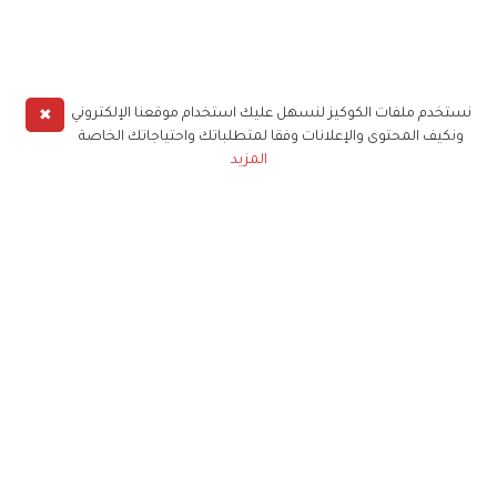
✖
نستخدم ملفات الكوكيز لنسهل عليك استخدام موقعنا الإلكتروني
ونكيف المحتوى والإعلانات وفقا لمتطلباتك واحتياجاتك الخاصة
المزيد
حملوا تطبيق
زهرة الخليج