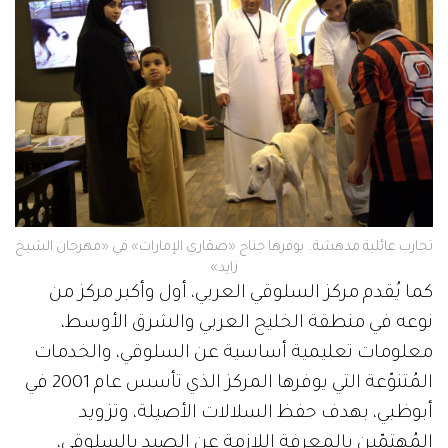
تجارب عائلية مدهشة.. يوفرها جناح «صقاري الإمارات» في «مهرجان الشيخ
زايد»
كما يُقدم مركز السلوقي العربي، أول وأكبر مركز من
نوعه في منطقة الخليج العربي والشرق الأوسط،
معلومات تعليمية أساسية عن السلوقي، والخدمات
المُتنوّعة التي يوفرها المركز الذي تأسس عام 2001 في
أبوظبي، بهدف حفظ السلالات الأصيلة، وتزويد
المُهتمّين بالمعرفة اللازمة عن الصيد بالسلوقي،