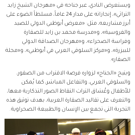
ويستعرض النادي، عبر جناحه في «مهرجان الشيخ زايد
التراثي»، إنجازاته على مدار 24 عاماً، مسلطاً الضوء على
أبرز مشاريعه، مثل: «معرض أبوظبي الدولي للصيد
والفروسية»، و«مدرسة محمد بن زايد للصقارة
وفراسة الصحراء»، و«مهرجان الصداقة الدولي
للبيزرة»، و«مركز السلوقي العربي في أبوظبي»، و«مجلة
الصقار».
ويتيح «الجناح» لزواره فرصة الاقتراب من الصقور،
والسلوقي العربي، والتفاعل المباشر، كما يُمكن
للأطفال وعُشاق التراث التقاط الصور التذكارية معها،
والتعرف على تقاليد الصقارة العربية، بهدف توثيق هذه
التجربة التي تجمع بين الإنسان والطبيعة الصحراوية.