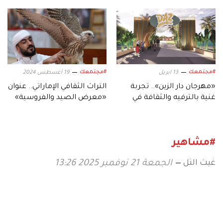
والتراث والفرح
البندقية»
#مجتمعك
#مجتمعك
13 ابريل
19 أغسطس 2024
«مهرجان دار الزين».. تجربة
التراث الثقافي الإماراتي.. عنوان
غنية بالترفيه والثقافة في
«معرض الصيد والفروسية»
«العين»
بأبوظبي
#مشاهير
غيث التل
الجمعة 21 نوفمبر 2025 13:26