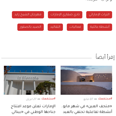
التراث الإماراتي
نادي صقاري الإمارات
مهرجان الشيخ زايد
أنشطة عائلية
فعاليات
التقاليد
الصيد بالصقور
إقرأ أيضاً
#مجتمعك
#مجتمعك
07 مايو
27 ابريل
«متحف العين» في شهر مايو..
الإمارات تعلن موعد افتتاح
أنشطة تفاعلية تحتفي بالعيد
جناحها الوطني في «بينالي