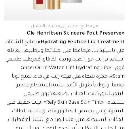
من مطابخ الجدات.. إلى مختبرات التجميل
«Ole Henriksen Skincare Pout Preserve
Hydrating Peptide Lip Treatment»:
علاج للشفاه،
غني بالببتيدات، فيحافظ على امتلائها وترطيبها. يقابله
استخدام زيت جوز الهند، وزبدة الكاكاو، كمرطب طبيعي
قوي. «Gucci Oil-In-Water Tint Hydrating Lip
Stain»: حمرة شفاه على هيئة زيت في ماء، تمنح لوناً
خفيفاً، وترطيباً طويل الأمد. يشبه استخدام عصير
البنجر، الذي كانت الجدات يضعنه كلون طبيعي
للشفاه. «Refy Skin Base Skin Tint»: تينت خفيف على
البشرة، وغني بحمض الهيالورونيك، ويشبه خلطات
الجدّات البسيطة، مثل: ماء الورد مع النشا، أو قطرات
من الحليب، التي كانت تُستخدم؛ لتوحيد لون البشرة،