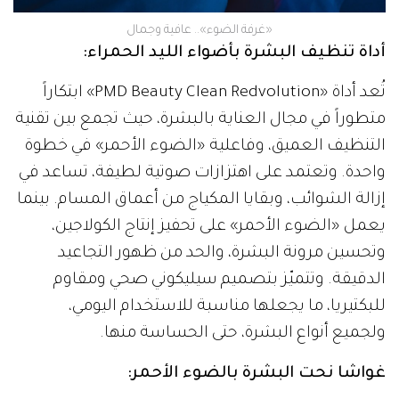
«غرفة الضوء».. عافية وجمال
أداة تنظيف البشرة بأضواء الليد الحمراء:
تُعد أداة «PMD Beauty Clean Redvolution» ابتكاراً
متطوراً في مجال العناية بالبشرة، حيث تجمع بين تقنية
التنظيف العميق، وفاعلية «الضوء الأحمر» في خطوة
واحدة. وتعتمد على اهتزازات صوتية لطيفة، تساعد في
إزالة الشوائب، وبقايا المكياج من أعماق المسام. بينما
يعمل «الضوء الأحمر» على تحفيز إنتاج الكولاجين،
وتحسين مرونة البشرة، والحد من ظهور التجاعيد
الدقيقة. وتتميّز بتصميم سيليكوني صحي ومقاوم
للبكتيريا، ما يجعلها مناسبة للاستخدام اليومي،
ولجميع أنواع البشرة، حتى الحساسة منها.
غواشا نحت البشرة بالضوء الأحمر: