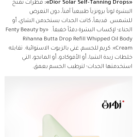
«Dior Solar Self-Tanning Drops»:
قطرات تمنح
البشرة لوناً برونزياً طبيعياً آمناً، دون التعرض
للشمس. قديماً، كانت الجدات يستخدمن الشاي، أو
الحناء؛ لإكساب البشرة دفئاً خفيفاً. «Fenty Beauty by
Rihanna Butta Drop Refill Whipped Oil Body
Cream»: كريم للجسم، غني بالزيوت الاستوائية. تقابله
خلطات زبدة الشيا، أو الأفوكادو، أو المانجو، التي
استخدمتها الجدات؛ لترطيب الجسم بعمق.