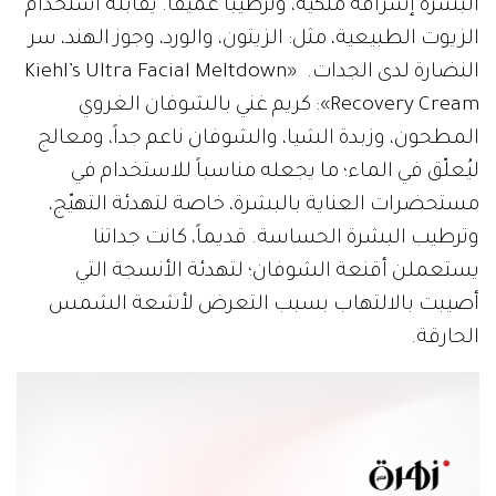
البشرة إشراقة ملكية، وترطيباً عميقاً. يقابله استخدام
الزيوت الطبيعية، مثل: الزيتون، والورد، وجوز الهند، سر
النضارة لدى الجدات. «Kiehl’s Ultra Facial Meltdown
Recovery Cream»: كريم غني بالشوفان الغروي
المطحون، وزبدة الشيا، والشوفان ناعم جداً، ومعالج
ليُعلّق في الماء؛ ما يجعله مناسباً للاستخدام في
مستحضرات العناية بالبشرة، خاصة لتهدئة التهيّج،
وترطيب البشرة الحساسة. قديماً، كانت جداتنا
يستعملن أقنعة الشوفان؛ لتهدئة الأنسجة التي
أصيبت بالالتهاب بسبب التعرض لأشعة الشمس
الحارقة.