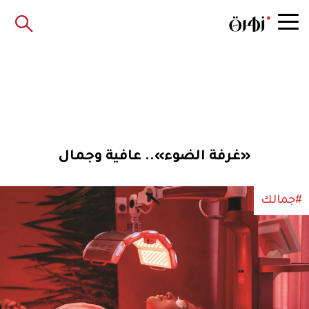
«غرفة الضوء».. عافية وجمال
#جمالك