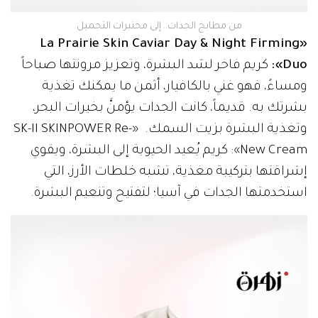
من مطابخ الجدات.. إلى مختبرات التجميل
«La Prairie Skin Caviar Day & Night Firming
Duo»:
كريم فاخر لشد البشرة، وتعزيز مرونتها صباحاً
ومساءً، فهو غني بالكافيار، أثمن ما يمكنك تغذية
بشرتك به. قديماً، كانت الجدات يؤمنَّ بخيرات البحر،
وتغذية البشرة بزيت السمك. «SK-II SKINPOWER Re-
New Cream»: كريم يُعيد الحيوية إلى البشرة، ويقوي
إشراقتها بتركيبة مغذية، تشبه خلطات الأرز، التي
استخدمتها الجدات في آسيا؛ لتفتيح وتنعيم البشرة.