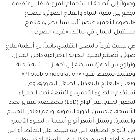
وصولاً إلى أنظمة الاستحمام المزودة بفلاتر متقدمة،
تجمع بين تنقية المياه والعلاج الضوئي؛ ليصبح
«الضوء الأحمر» عنصراً أساسياً، يضيء ملامح
مستقبل الجمال في حياتك. «غرفة الضوء»:
هي ليست غرفاً بالمعنى التقليدي دائماً، بل أنظمة علاج
ضوئي، تُصمَّم لتقليد التجربة الاحترافية داخل المنزل،
وتراوح بين أجهزة بسيطة إلى تجهيزات شبه كاملة.
وتعتمد جميعها تقنية «Photobiomodulation»،
وتعني «العلاج بالتعديل الضوئي الحيوي»، وهي
تستخدم «الضوء الأحمر»، والأشعة تحت الحمراء
لتحفيز الخلايا، عبر ألواح (LED) مخصصة؛ لتعزيز تجدد
الأنسجة، وتحسين الدورة الدموية، ودعم تعافي الجسم
والبشرة. ويتمثل أشهر أنواع أنظمة «الضوء الأحمر»
في الألواح الضوئية، التي يتم تثبيتها على الحائط، أو التي