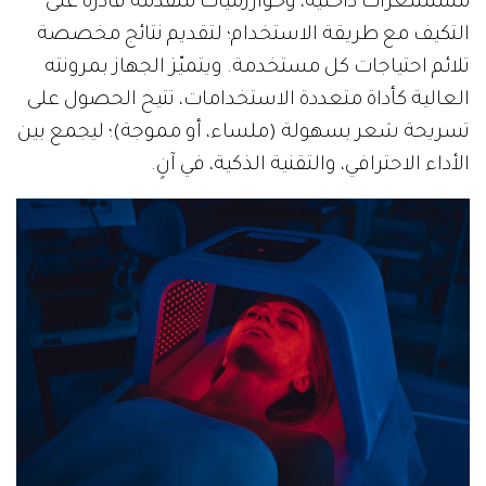
مستشعرات داخلية، وخوارزميات متقدمة قادرة على
التكيف مع طريقة الاستخدام؛ لتقديم نتائج مخصصة
تلائم احتياجات كل مستخدمة. ويتميّز الجهاز بمرونته
العالية كأداة متعددة الاستخدامات، تتيح الحصول على
تسريحة شعر بسهولة (ملساء، أو مموجة)؛ ليجمع بين
الأداء الاحترافي، والتقنية الذكية، في آنٍ.