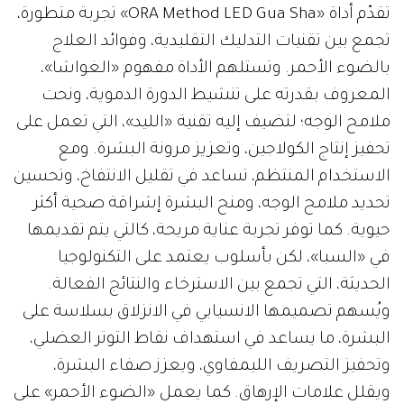
تقدّم أداة «ORA Method LED Gua Sha» تجربة متطورة،
تجمع بين تقنيات التدليك التقليدية، وفوائد العلاج
بالضوء الأحمر. وتستلهم الأداة مفهوم «الغواشا»،
المعروف بقدرته على تنشيط الدورة الدموية، ونحت
ملامح الوجه؛ لتضيف إليه تقنية «الليد»، التي تعمل على
تحفيز إنتاج الكولاجين، وتعزيز مرونة البشرة. ومع
الاستخدام المنتظم، تساعد في تقليل الانتفاخ، وتحسين
تحديد ملامح الوجه، ومنح البشرة إشراقة صحية أكثر
حيوية. كما توفر تجربة عناية مريحة، كالتي يتم تقديمها
في «السبا»، لكن بأسلوب يعتمد على التكنولوجيا
الحديثة، التي تجمع بين الاسترخاء والنتائج الفعالة.
ويُسهم تصميمها الانسيابي في الانزلاق بسلاسة على
البشرة، ما يساعد في استهداف نقاط التوتر العضلي،
وتحفيز التصريف الليمفاوي، ويعزز صفاء البشرة،
ويقلل علامات الإرهاق. كما يعمل «الضوء الأحمر» على