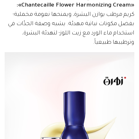
«Chantecaille Flower Harmonizing Cream»:
كريم مرطب يوازن البشرة، ويمنحها نعومة مخملية؛
بفضل مكونات نباتية مهدئة. يشبه وصفة الجدّات في
استخدام ماء الورد مع زيت اللوز؛ لتهدئة البشرة،
وترطيبها طبيعياً.