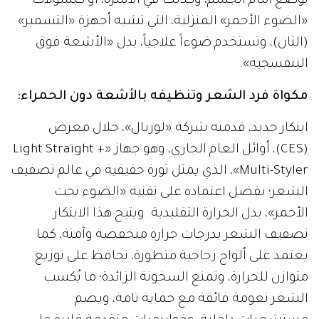
توضع أمام الجسم، وكذلك في الأسرّة، أو كبسولات
«الضوء الأحمر» المنزلية، التي تشبه أجهزة «التسمير»
(التان)، وتستخدم ضوءاً علاجياً، بدل «الأشعة فوق
البنفسجية».
مكواة فرد الشعر وتنظيفه بالأشعة دون الحمراء:
ابتكار جديد، قدمته شركة «لوريال»، خلال معرض
(CES)، أوائل العام الجاري، وهو جهاز «Light Straight +
Multi-Styler»، الذي يمثل ثورة حقيقية في عالم تصفيف
الشعر؛ بفضل اعتماده على تقنية «الضوء تحت
الأحمر»، بدل الحرارة التقليدية. ويتيح هذا الابتكار
تصفيف الشعر بدرجات حرارة منخفضة وآمنة، كما
يعتمد على ألواح زجاجية متطورة، تحافظ على توزيع
متوازن للحرارة، وتمنع السخونة الزائدة؛ ما يُكسب
الشعر نعومة فائقة مع حماية تامة، ويضم