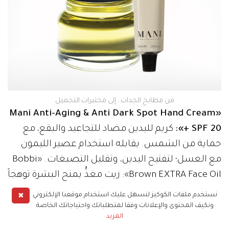
من مطابخ الجدات.. إلى مختبرات التجميل
«Mani Anti-Aging & Anti Dark Spot Hand Cream
+ SPF 20»:
كريم لليدين مضاد للتجاعيد والبقع، مع
حماية من الشمس. يقابله استخدام عصير الليمون
مع العسل؛ لتفتيح اليدين، وتقليل التصبغات. «Bobbi
Brown EXTRA Face Oil»: زيت مغذٍّ يمنح البشرة توهجاً
لافتاً، ويهيئها للمكياج. يشبه استخدام زيت اللوز الحلو،
✖
نستخدم ملفات الكوكيز لنسهل عليك استخدام موقعنا الإلكتروني
الذي كانت الجدات يدلكن به البشرة لإشراقة طبيعية.
ونكيف المحتوى والإعلانات وفقا لمتطلباتك واحتياجاتك الخاصة
المزيد