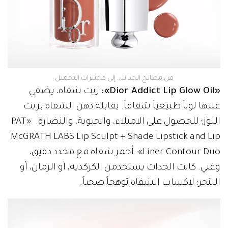
من مطابخ الجدات.. إلى مختبرات التجميل
«Dior Addict Lip Glow Oil»:
زيت شفاه، يضفي
عليها لوناً طبيعياً شفافاً. يقابله دهن الشفاه بزيت
اللوز؛ للحصول على الامتلاء، والحيوية، والنضارة. «PAT
McGRATH LABS Lip Sculpt + Shade Lipstick and Lip
Liner Contour Duo»: أحمر شفاه مع محدد دقيق،
وغني. كانت الجدات يستخدمن الكركديه، أو الرمان، أو
البنجر؛ لإكساب الشفاه توهجاً صحياً.