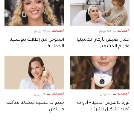
#جمالك
#جمالك
04 يوليو
18 يونيو
جمال صيفي بأزهار الكاميليا..
استوحي من إطلالة بيونسيه
وكريم الكشمير
الجمالية
#جمالك
#جمالك
16 يونيو
16 ابريل
ثورة «الفرش الذكية» أدوات
خطوات عملية لإطلالة متألقة
تعيد تشكيل بشرتكِ
في ثوانٍ