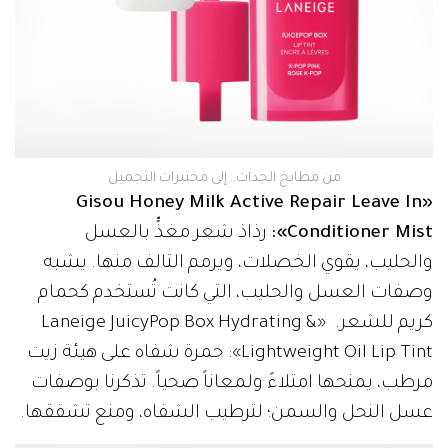
من مطابخ الجدات.. إلى مختبرات التجميل
«Gisou Honey Milk Active Repair Leave In
Conditioner Mist»:
رذاذ شعر مغذٍّ بالعسل
والحليب، يقوي الخصلات، ويرمم التالف منها. يشبه
وصفات العسل والحليب، التي كانت تُستخدم كحمام
كريم للشعر. «Laneige JuicyPop Box Hydrating &
Lightweight Oil Lip Tint»: حمرة شفاه على هيئة زيت
مرطب، يمنحها امتلاءً ولمعاناً صحياً. تذكرنا بوصفات
عسل النحل والسمن؛ لترطيب الشفاه، ومنع تشققها.