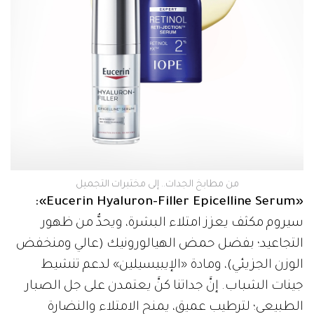
من مطابخ الجدات.. إلى مختبرات التجميل
«Eucerin Hyaluron-Filler Epicelline Serum»:
سيروم مكثف يعزز امتلاء البشرة، ويحدُّ من ظهور
التجاعيد؛ بفضل حمض الهيالورونيك (عالي ومنخفض
الوزن الجزيئي)، ومادة «الإيبيسيلين» لدعم تنشيط
جينات الشباب. إنَّ جداتنا كنَّ يعتمدن على جل الصبار
الطبيعي؛ لترطيب عميق، يمنح الامتلاء والنضارة