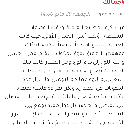
#جمالك
تغريد محمود
الجمعة 29 مايو 14:00
من ذاكرة المطابخ العامرة، ودفء الوصفات
البسيطة.. وُلدت أسرار الجمال الأولى، حيث كانت
العناية بالبشرة امتداداً طبيعياً لحكمة الجدّات،
وفهمهن العميق لقوة المكونات الخام. فمن العسل
وزيت اللوز، إلى ماء الورد وجل الصبار؛ كانت تلك
الوصفات تُصاغ بعفوية، وتحمل - في طياتها - ما
يسعى إليه اليوم عمالقة التجميل. ولا تزال هذه
المكونات في الصدارة، ولكن بقراءة علمية دقيقة،
وتقنيات متقدمة تعزز فاعليتها. فلم يعد هناك انفصال
بين الماضي والحاضر، بل حوار ممتد يجمع بين
البساطة الأصيلة والابتكار الحديث.. تأخذكِ السطور
القادمة في رحلة، تبدأ من مطبخ جدّاتنا حيث الجمال