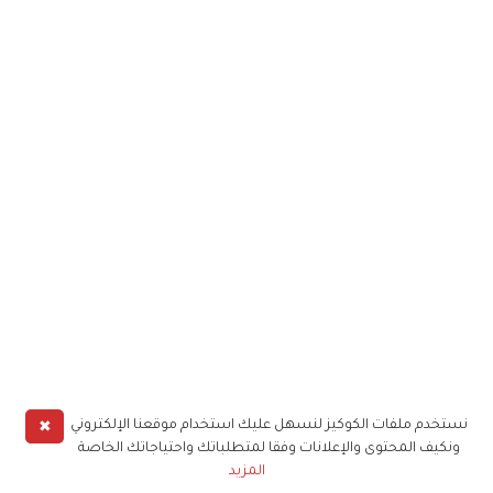
✖
نستخدم ملفات الكوكيز لنسهل عليك استخدام موقعنا الإلكتروني
ونكيف المحتوى والإعلانات وفقا لمتطلباتك واحتياجاتك الخاصة
المزيد