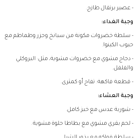
- عصير برتقال طازج.
وجبة الغداء:
- سلطة خضروات مكونة من سبانخ وجزر وطماطم مع
حبوب الكينوا.
- دجاج مشوي مع خضروات مشوية، مثل: البروكلي
والفلفل.
- قطعة فاكهة: تفاح أو كمثرى.
وجبة العشاء:
- شوربة عدس مع خبز كامل.
- لحم بقري مشوي مع بطاطا حلوة مشوية.
- سلطة فواكه مع بذور الشيا.