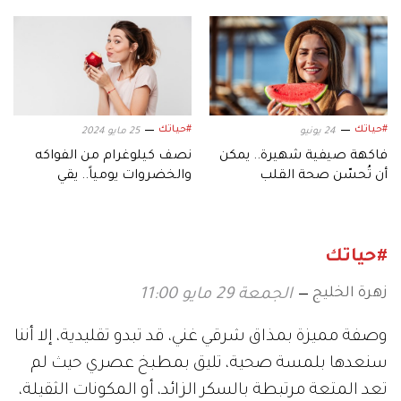
ضغط الدم؟
ونصائح مهمة
#حياتك
#حياتك
24 يونيو
25 مايو 2024
فاكهة صيفية شهيرة.. يمكن
نصف كيلوغرام من الفواكه
أن تُحسّن صحة القلب
والخضروات يومياً.. يقي
الجسم هذه الأخطار!
#حياتك
زهرة الخليج
الجمعة 29 مايو 11:00
وصفة مميزة بمذاق شرقي غني، قد تبدو تقليدية، إلا أننا
سنعدها بلمسة صحية، تليق بمطبخ عصري حيث لم
تعد المتعة مرتبطة بالسكر الزائد، أو المكونات الثقيلة،