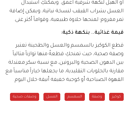
أو الهيل لنكهة شرقية أعمق. ويمكنكِ استبدال
العسل بشراب القيقب لنسخة نباتية، ويمكن إضافة
تمر مفروم؛ لمنحها حلاوة طبيعية، وقواماً أكثر غنى.
قيمة غذائية.. بنكهة ذكية:
قطع الكوكيز بالسمسم والعسل والطحينة تعتبر
وصفة صحية، حيث تمنحكِ قطعةٌ منها توازناً مثالياً
بين الدهون الصحية والبروتين، مع نسبة سكر معتدلة
مقارنة بالحلويات التقليدية، ما يجعلها خياراً مناسباً مع
القهوة الصباحية أو كوجبة خفيفة أنيقة خلال اليوم.
كوكيز
وصفة
السمسم
العسل
وصفات صحية