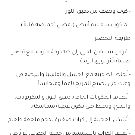
- كوب ونصف من دقيق اللوز.
- ½ كوب سمسم أبيض (يفضل تحميصه قليلاً).
طريقة التحضير:
- قومي بتسخين الفرن إلى 175 درجة مئوية، مع تجهيز
صينية خَبْز بورق الزبدة.
- تُخلط الطحينة مع العسل والفانيليا والبيضة في
وعاء؛ حتى يصبح المزيج ناعماً ومتجانساً.
- تُضاف المكونات الجافة: دقيق اللوز، والبيكربونات،
والملح، وتخلط حتى تتكون عجينة متماسكة.
- تُشكل العجينة إلى كرات صغيرة بحجم ملعقة طعام.
- تُغلف الكرات بالسمسم من جميع الجهات، ثم تُرص