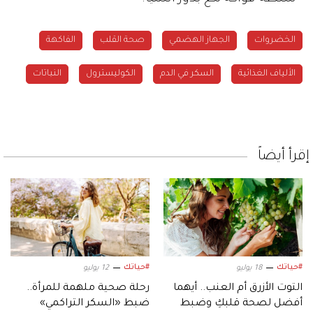
الخضروات
الجهاز الهضمي
صحة القلب
الفاكهة
الألياف الغذائية
السكر في الدم
الكوليسترول
النباتات
إقرأ أيضاً
#حياتك
#حياتك
18 يوليو
12 يوليو
التوت الأزرق أم العنب.. أيهما
رحلة صحية ملهمة للمرأة..
أفضل لصحة قلبكِ وضبط
ضبط «السكر التراكمي»