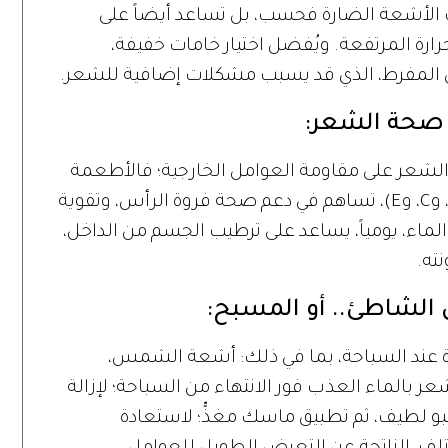
لأشعة الضارة فحسب، بل تساعد أيضاً على
حرارة المرتفعة. ويُفضل اختيار خامات خفيفة،
ق المفرط، الذي قد يسبب مشكلات إضافية للشعر.
 صحة الشعر:
ة الشعر على مقاومة العوامل الخارجية؛ فالأطعمة
الغنية بـ«أوميغا 3»، والفيتامينات، مثل: (A، وC، وE)، تساهم في دعم صحة فروة الرأس، وتقوية
ماء، يومياً، يساعد على ترطيب الجسم من الداخل،
ته.
 الشاطئ.. أو المسبح:
 عند السباحة، بما في ذلك: أشعة الشمس،
 بالماء العذب فور الانتهاء من السباحة؛ لإزالة
 لطيف، ثم تطبيق ماسك مغذٍّ؛ لاستعادة