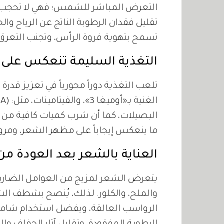
التعرض المباشر للشمس؛ فهي لا تحجب ا
تقليل فقدان الرطوبة الناتج عن الرياح وال
تسمح بتهوية فروة الرأس، وتجنب التعر
التغذية السليمة تنعكس على
تلعب التغذية دوراً محورياً في تعزيز قدر
البصيلات، كما أن شرب كميات كافية من ال
ما ينعكس إيجاباً على مظهر الشعر، ومرون
العناية بالشعر بعد العودة من
يتعرض الشعر لمزيج من العوامل الضارة
والملح، والكلور. لذلك، يُنصح بشطف الشعر
الرواسب العالقة، ويفضل استخدام شامبو