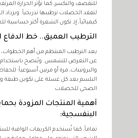
للتقصف والتكسر، كما تؤثر الحرارة المرتف
لتفقد الخصلات ترطيبها تدريجياً. ويزداد
كيميائياً، إذ تكون الشعرة أكثر حساسية لل
الترطيب العميق.. خط الدفاع ال
يعد الترطيب المنتظم من أهم الخطوات، ا
عن التعرض للشمس. ويُنصح باستخدام أقن
والبروتينات، مرة أو مرتين أسبوعياً؛ للح
البلسم بعد كل غسلة على تكوين طبقة واق
الصحي للخصلات.
أهمية المنتجات المزودة بحما
البنفسجية:
تماماً، كما تُستخدم الكريمات الواقية لل