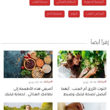
الأوعية الدموية
النظام الغذائي
صحة القلب
أمراض القلب
النوم
ضغط الدم
إقرأ أيضاً
#حياتك
#حياتك
18 يوليو
02 يونيو
التوت الأزرق أم العنب.. أيهما
أضيفي هذه الأطعمة إلى
أفضل لصحة قلبكِ وضبط
نظامكِ الغذائي.. لحماية قلبكِ
ضغط الدم؟
من ارتفاع الضغط