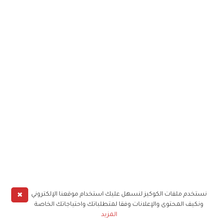
✖
نستخدم ملفات الكوكيز لنسهل عليك استخدام موقعنا الإلكتروني
ونكيف المحتوى والإعلانات وفقا لمتطلباتك واحتياجاتك الخاصة
المزيد