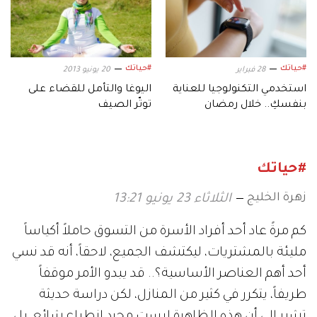
#حياتك
#حياتك
28 فبراير
20 يونيو 2013
استخدمي التكنولوجيا للعناية
اليوغا والتأمل للقضاء على
بنفسكِ.. خلال رمضان
توتّر الصيف
#حياتك
زهرة الخليج
الثلاثاء 23 يونيو 13:21
كم مرةً عاد أحد أفراد الأسرة من التسوق حاملاً أكياساً
مليئة بالمشتريات، ليكتشف الجميع، لاحقاً، أنه قد نسي
أحد أهم العناصر الأساسية؟.. قد يبدو الأمر موقفاً
طريفاً، يتكرر في كثير من المنازل، لكن دراسة حديثة