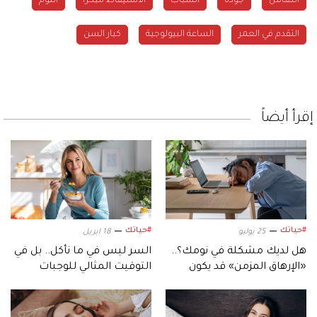
النعاس
جودة
الشباب
الاستيقاظ مبكرا
النوم
التقدم في العمر
الساعة البيولوجية
كبار السن
إقرأ أيضاً
#حياتك
#حياتك
25 يوليو
18 ابريل
هل لديك مشكلة في نومك؟..
السر ليس في ما نأكل.. بل في
«الإرهاق المزمن» قد يكون
التوقيت المثالي للوجبات
السبب
الخفيفة