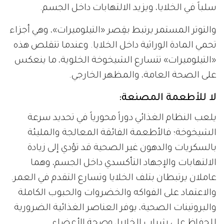
سلباً في الخلايا، ويزيد الالتهابات داخل الجسم.
والتوتر المستمر يرتبط بقِصر «التيلوميرات»، وهي أجزاء
تحمي المادة الوراثية داخل الخلايا. وعندما تتقلص هذه
«التيلوميرات» تتسارع الشيخوخة الخلوية، ما ينعكس
على الصحة العامة، والمظهر الخارجي.
لا للأطعمة المصنعة:
يلعب النظام الغذائي دوراً محورياً في تحديد سرعة
الشيخوخة؛ فالأطعمة الفائقة المعالجة والمليئة
بالسكريات والدهون غير الصحية قد تؤدي إلى زيادة
الالتهابات والإجهاد التأكسدي داخل الجسم، وهما
عاملان يرتبطان بتلف الخلايا وتسارع التقدم في العمر.
والاعتماد على الفواكه والخضروات والحبوب الكاملة
والبروتينات الصحية، يوفر العناصر الغذائية الضرورية
للحفاظ على شباب الخلايا، وصحة الأعضاء.