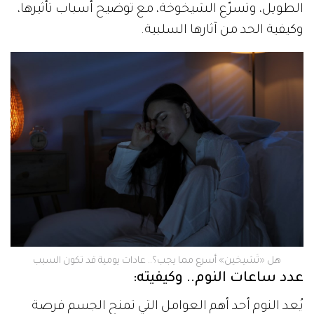
الطويل، وتسرّع الشيخوخة، مع توضيح أسباب تأثيرها،
وكيفية الحد من آثارها السلبية.
هل «تَشيخين» أسرع مما يجب؟.. عادات يومية قد تكون السبب
عدد ساعات النوم.. وكيفيته:
يُعد النوم أحد أهم العوامل التي تمنح الجسم فرصة