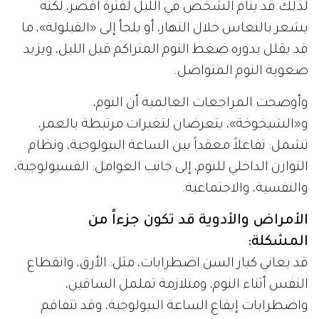
لذلك قد ينام الشخص في الليل لفترة أقصر، لكنه
يشعر بالنعاس خلال النهار، أو يلجأ إلى «القيلولة»، ما
قد يقلل بدوره ضغط النوم المتراكم قبل الليل، ويزيد
صعوبة النوم المتواصل.
وأوضحت المراجعات العالمية أن النوم،
و«الشيخوخة»، يتعرضان لتغيرات مرتبطة بالعمر،
تشمل: تفاعلاً معقداً بين الساعة البيولوجية، ونظام
التوازن الداخلي للنوم، إلى جانب العوامل: الفسيولوجية،
والنفسية، والاجتماعية.
الأمراض والأدوية قد تكون جزءاً من
المشكلة:
قد يعاني كبار السن اضطرابات، مثل: الأرق، وانقطاع
النفس أثناء النوم، ومتلازمة تململ الساقين،
واضطرابات إيقاع الساعة البيولوجية، وقد تتفاقم