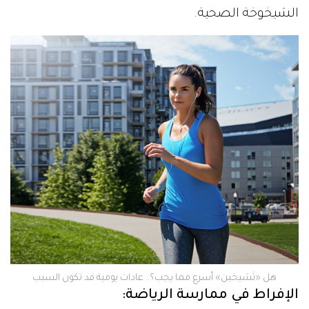
الشيخوخة الصحية.
هل «تَشيخين» أسرع مما يجب؟.. عادات يومية قد تكون السبب
الإفراط في ممارسة الرياضة: