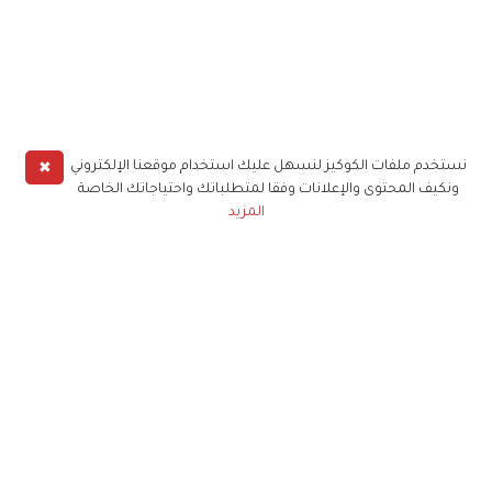
✖
نستخدم ملفات الكوكيز لنسهل عليك استخدام موقعنا الإلكتروني
ونكيف المحتوى والإعلانات وفقا لمتطلباتك واحتياجاتك الخاصة
المزيد
حملوا تطبيق
زهرة الخليج