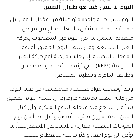
‫«جودة النوم».. لماذا تتغير مع التقدم في العمر؟
النوم لا يبقى كما هو طوال العمر:
النوم ليس حالة واحدة متواصلة من فقدان الوعي، بل
عملية ديناميكية، ينتقل خلالها الدماغ بين مراحل
متعددة، تشمل مراحل النوم غير المصحوب بحركة
العين السريعة، ومن بينها: النوم العميق، أو نوم
الموجات البطيئة، إلى جانب مرحلة نوم حركة العين
السريعة (REM)، التي ترتبط بالأحلام، والعديد من
وظائف الذاكرة، وتنظيم المشاعر.
وقد أوضحت مواد تعليمية، متخصصة في علم النوم،
من كلية الطب بجامعة هارفارد، أن نسبة النوم العميق
تبدأ في التراجع منذ مرحلة البلوغ المبكرة، وأن كبار
السن عادة يمرون بفترات أقصر، وأقل عدداً من نوم
الموجات البطيئة، مقارنة بالأشخاص الأصغر سناً، ما
يؤدي إلى نوم أخف، وأكثر قابلية للانقطاع بسبب