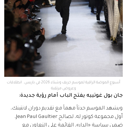
‫أسبوع الموضة الراقية لموسم خريف وشتاء 2026 في باريس.. انطلاقات
وعروض مرتقبة
جان بول غوتييه يفتح الباب أمام رؤية جديدة:
ويشهد الموسم حدثاً مهماً مع تقديم دوران لانتينك،
أول مجموعة كوتور له، لصالح Jean Paul Gaultier،
ضمن سياسة «الدار»، القائمة على التعاون مع