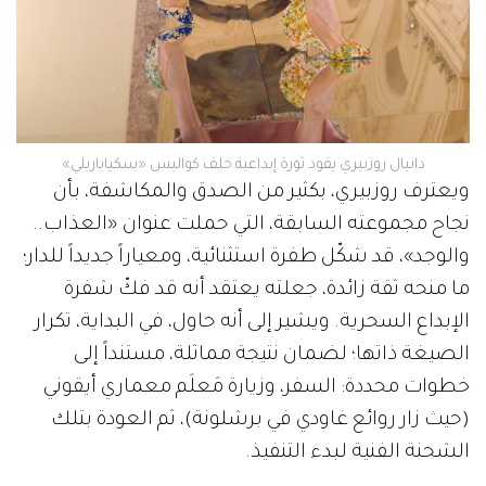
دانيال روزبيري يقود ثورة إبداعية خلف كواليس «سكياباريلي»
ويعترف روزبيري، بكثير من الصدق والمكاشفة، بأن
نجاح مجموعته السابقة، التي حملت عنوان «العذاب..
والوجد»، قد شكّل طفرة استثنائية، ومعياراً جديداً للدار؛
ما منحه ثقة زائدة، جعلته يعتقد أنه قد فكّ شفرة
الإبداع السحرية. ويشير إلى أنه حاول، في البداية، تكرار
الصيغة ذاتها؛ لضمان نتيجة مماثلة، مستنداً إلى
خطوات محددة: السفر، وزيارة مَعلَم معماري أيقوني
(حيث زار روائع غاودي في برشلونة)، ثم العودة بتلك
الشحنة الفنية لبدء التنفيذ.