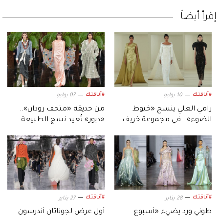
إقرأ أيضاً
#أناقتك
#أناقتك
10 يوليو
07 يوليو
رامي العلي ينسج «خيوط
من حديقة «متحف رودان»..
الضوء».. في مجموعة خريف
«ديور» تُعيد نسج الطبيعة
وشتاء 2026-2027
بالحرير والمعدن
#أناقتك
#أناقتك
28 يناير
27 يناير
طوني ورد يضيء «أسبوع
أول عرض لجوناثان أندرسون