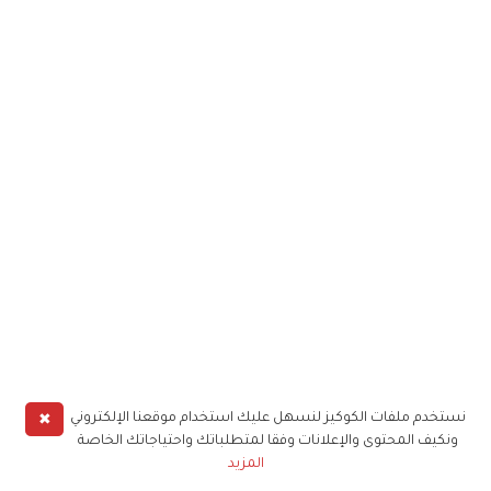
✖
نستخدم ملفات الكوكيز لنسهل عليك استخدام موقعنا الإلكتروني
ونكيف المحتوى والإعلانات وفقا لمتطلباتك واحتياجاتك الخاصة
المزيد