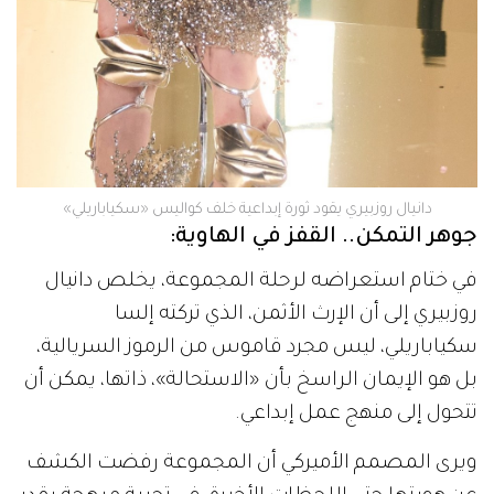
دانيال روزبيري يقود ثورة إبداعية خلف كواليس «سكياباريلي»
جوهر التمكن.. القفز في الهاوية:
في ختام استعراضه لرحلة المجموعة، يخلص دانيال
روزبيري إلى أن الإرث الأثمن، الذي تركته إلسا
سكياباريلي، ليس مجرد قاموس من الرموز السريالية،
بل هو الإيمان الراسخ بأن «الاستحالة»، ذاتها، يمكن أن
تتحول إلى منهج عمل إبداعي.
ويرى المصمم الأميركي أن المجموعة رفضت الكشف