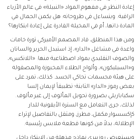
إعادة النظر في مفهوم المواد «النبيلة» في عالم الأزياء
الراقية. ويتساءل في طروحاته: هل يكمن الجمال في
المادة ذاتها، أم في المخيلة القادرة على إعادة ابتكارها؟
ومن هذا المنطلق، قاد المصمم الأميركي ثورة خامات
واعدة في مشاغل «الدار»، إذ استبدل الحرير والساتان
والصوف التقليدي بمواد اصطناعية منها: «اللاتكس»،
و«السيليكون»، وألواح الطلاء المخبوزة والمصقولة
على هيئة مجسمات تحاكي الجسد. كذلك، تمرد على
بعض رموز «الدار» الثابتة؛ تطبيقاً لإيمان إلسا
سكياباريلي بضرورة تحويل المألوف إلى غير مألوف.
لذلك، جرى التعامل مع السترة الأيقونية للدار
كإكسسوار مكمل، مطرز، ومثقل بالتفاصيل لإثراء
الإطلالة، بدلاً من كونها قطعة ملابس رئيسية.
ويستعرض روزبيري نماذج مذهلة من الابتكار داخل