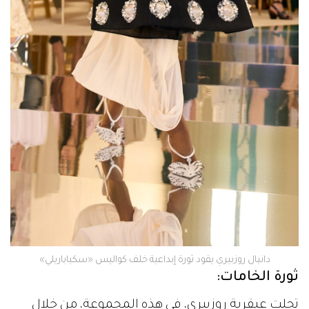
دانيال روزبيري يقود ثورة إبداعية خلف كواليس «سكياباريلي»
ثورة الخامات:
تجلت عبقرية روزبيري، في هذه المجموعة، من خلال