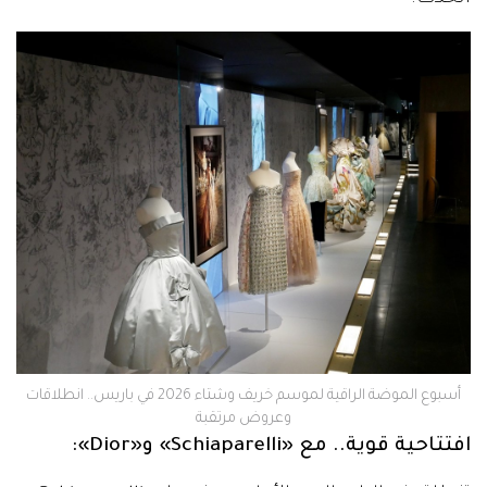
‫أسبوع الموضة الراقية لموسم خريف وشتاء 2026 في باريس.. انطلاقات
وعروض مرتقبة
افتتاحية قوية.. مع «Schiaparelli» و«Dior»: