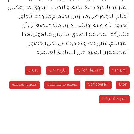
المتزايد بالحِرَف التقليدية، والتطريز اليدوي، ما يعكس
انفتاح الكوتور على مدارس تصميم متنوعة، تتجاوز
الحدود الأوروبية. وتشير تقارير متخصصة إلى أن
مشاركة المصمم الهندي، مانيش مالهوترا، هذا
الموسم، تمثل خطوة جديدة في تعزيز حضور
المصممين الهنود على الساحة العالمية.
زهير مراد
جان بول غوتييه
إيلي صعب
باريس
Dior
Schiaparelli
موسم خريف شتاء
أسبوع الموضة
الموضة الراقية