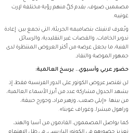
مصممين ضيوف، يقدم كلٌّ منهم رؤية مختلفة لإرث
غوتييه.
ويُعرف لانتينك بتصاميمه الجريئة، التي تجمع بين: إعادة
تدوير الخامات، والقصات غير التقليدية، والرسائل
الفنية، ما يجعل عرضه من أكثر العروض المنتظرة لدى
جمهور الموضة والنقاد.
حضور عربي وآسيوي.. يرسخ العالمية:
لن تقتصر عروض الكوتور على الدور الفرنسية فقط، إذ
يشهد الجدول مشاركة عدد من أبرز الأسماء العالمية،
من بينها: «إيلي صعب، وزهير مراد، وجورج حبيقة،
وراهول ميشرا، وغوراف غوبتا».
كما يواصل المصممون، القادمون من آسيا والهند،
تعزيز حضورهم في الكوتور الباريسي، في ظل الاهتمام