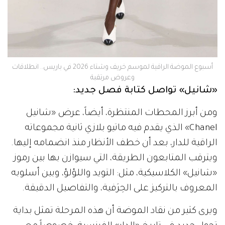
‫أسبوع الموضة الراقية لموسم خريف وشتاء 2026 في باريس.. انطلاقات
وعروض مرتقبة
«شانيل» تواصل كتابة فصل جديد:
ومن أبرز المحطات المنتظرة، أيضاً، عرض «شانيل
Chanel» الذي يقدم فيه ماتيو بلازي ثانية مجموعاته
الراقية للدار، بعد أن خطف الأنظار منذ انضمامه إليها.
ويترقب المتابعون الطريقة، التي سيوازن بها بين رموز
«شانيل» الكلاسيكية، مثل: التويد واللؤلؤ، وبين أسلوبه
المعروف بالتركيز على الحِرَفية، والتفاصيل الدقيقة.
ويرى كثير من نقاد الموضة أن هذه المرحلة تمثل بداية