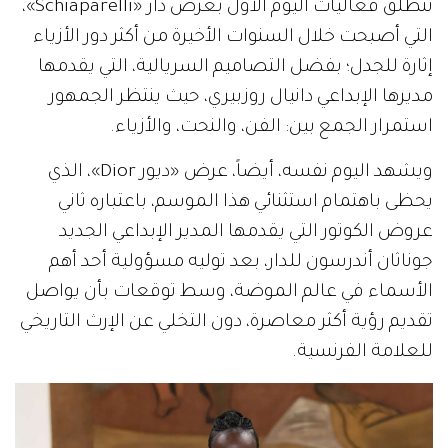
تنطلق فعاليات اليوم الأول بعرض دار «Schiaparelli»،
التي أصبحت خلال السنوات الأخيرة من أكثر دور الأزياء
إثارة للجدل؛ بفضل التصاميم السريالية، التي يقدمها
مديرها الإبداعي دانيال روزبيري، حيث ينتظر الجمهور
استمرار الجمع بين: الفن، والنحت، والأزياء.
ويشهد اليوم نفسه، أيضاً، عرض «ديور Dior»، الذي
يحظى باهتمام استثنائي هذا الموسم، باعتباره ثاني
عروض الكوتور التي يقدمها المدير الإبداعي الجديد
جوناثان أندرسون للدار، بعد توليه مسؤولية أحد أهم
الأسماء في عالم الموضة، وسط توقعات بأن يواصل
تقديم رؤية أكثر معاصرة، دون التخلي عن الإرث التاريخي
للعلامة الفرنسية.