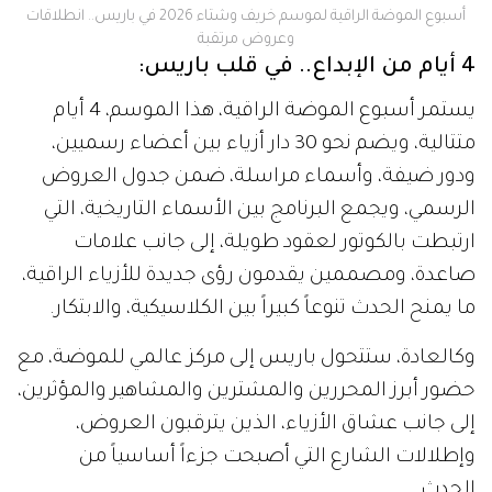
‫أسبوع الموضة الراقية لموسم خريف وشتاء 2026 في باريس.. انطلاقات
وعروض مرتقبة
4 أيام من الإبداع.. في قلب باريس:
يستمر أسبوع الموضة الراقية، هذا الموسم، 4 أيام
متتالية، ويضم نحو 30 دار أزياء بين أعضاء رسميين،
ودور ضيفة، وأسماء مراسلة، ضمن جدول العروض
الرسمي، ويجمع البرنامج بين الأسماء التاريخية، التي
ارتبطت بالكوتور لعقود طويلة، إلى جانب علامات
صاعدة، ومصممين يقدمون رؤى جديدة للأزياء الراقية،
ما يمنح الحدث تنوعاً كبيراً بين الكلاسيكية، والابتكار.
وكالعادة، ستتحول باريس إلى مركز عالمي للموضة، مع
حضور أبرز المحررين والمشترين والمشاهير والمؤثرين،
إلى جانب عشاق الأزياء، الذين يترقبون العروض،
وإطلالات الشارع التي أصبحت جزءاً أساسياً من
الحدث.