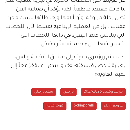
عن هويتها حتى اللحظات الأخيرة، في تجربة مبهجة بقدر
ما كانت معقدة عاطفياً. لكنه يؤكد أن صناعة الفن
تظل رحلة مراوغة، وأن آلامها وإحباطاتها ليست مجرد
عقبات.. بل هي العملية الإبداعية نفسها؛ لأن اللحظات
التي يتلاشى فيها اليقين، هي ذاتها اللحظات التي
يتنفس فيها شيء جديد تماماً وحقيقي.
لذا، يختم روزبيري دعوته إلى عشاق الفخامة والفن،
بعبارة تلخص فلسفته: «خذوا بيدي.. ولنقفز معاً إلى
نعيم الهاوية».
خريف وشتاء 2026-2027
باريس
سكياباريللي
عروض أزياء
Schiaparelli
هوت كوتور