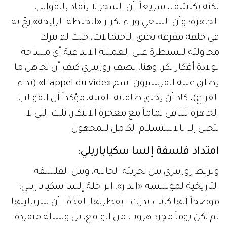
لكنه يكتشف، سريعاً، أن السحر لا ينقاد بالقوالب
الجاهزة؛ وأن السعي وراء تكرار «الخلطة الرابحة» زجّ به
في حلقة مفرغة تخنق الاحتمالات، حيث لم تترك
محاولته للسيطرة على العملية الإبداعية أي مساحة
لولادة أفكار بكر. وهنا، يصف روزبيري كيف أن تجاهل ما
يطلق عليه الفرنسيون اسم «L'appel du vide» (نداء
الفراغ)
،
كاد أن يخنق طاقاته الفنية، مؤكداً أن القوالب
الجاهزة تتنافى تماماً مع معجزة الابتكار، تلك التي لا
تتجلى إلا بالاستسلام الكامل للمجهول.
امتداد فلسفة إلسا سكياباريلي:
ويربط روزبيري بين تجربته الحالية، وبين الفلسفة
التاريخية لمؤسسة «الدار»، الراحلة إلسا سكياباريلي؛
موضحاً أنها كانت تدرك - بفطرتها الفذة - أن سرياليتها
لم تكن يوماً مجرد هروب من الواقع، بل وسيلة متفردة