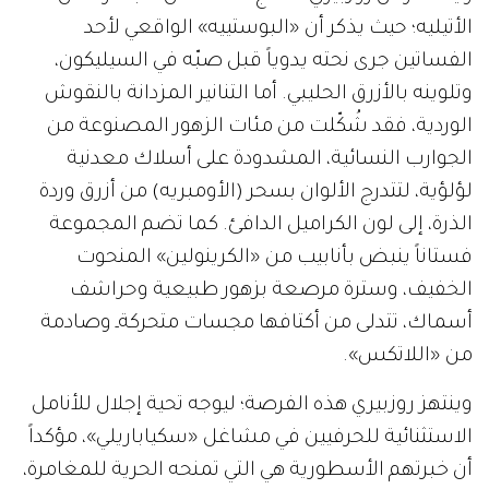
الأتيليه؛ حيث يذكر أن «البوستييه» الواقعي لأحد
الفساتين جرى نحته يدوياً قبل صبّه في السيليكون،
وتلوينه بالأزرق الحليبي. أما التنانير المزدانة بالنقوش
الوردية، فقد شُكّلت من مئات الزهور المصنوعة من
الجوارب النسائية، المشدودة على أسلاك معدنية
لؤلؤية، لتتدرج الألوان بسحر (الأومبريه) من أزرق وردة
الذرة، إلى لون الكراميل الدافئ. كما تضم المجموعة
فستاناً ينبض بأنابيب من «الكرينولين» المنحوت
الخفيف، وسترة مرصعة بزهور طبيعية وحراشف
أسماك، تتدلى من أكتافها مجسات متحركةـ وصادمة
من «اللاتكس».
وينتهز روزبيري هذه الفرصة؛ ليوجه تحية إجلال للأنامل
الاستثنائية للحرفيين في مشاغل «سكياباريلي»، مؤكداً
أن خبرتهم الأسطورية هي التي تمنحه الحرية للمغامرة،