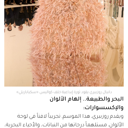
دانيال روزبيري يقود ثورة إبداعية خلف كواليس «سكياباريلي»
البحر والطبيعة.. إلهام الألوان
والإكسسوارات:
ويقدم روزبيري، هذا الموسم، تجريباً لافتاً في لوحة
الألوان، مستلهماً درجاتها من النباتات، والأحياء البحرية،