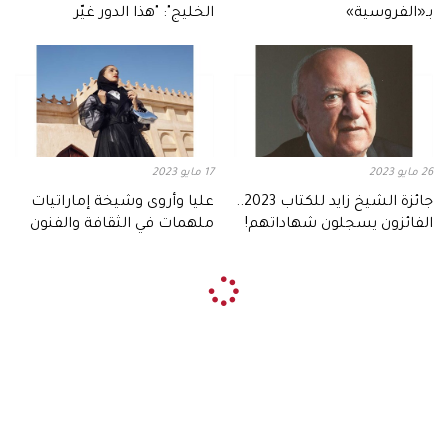
بـ«الفروسية»
الخليج": "هذا الدور غيّر
مسيرتي"
26 مايو 2023
17 مايو 2023
جائزة الشيخ زايد للكتاب 2023..
عليا وأروى وشيخة إماراتيات
الفائزون يسجلون شهاداتهم!
ملهمات في الثقافة والفنون