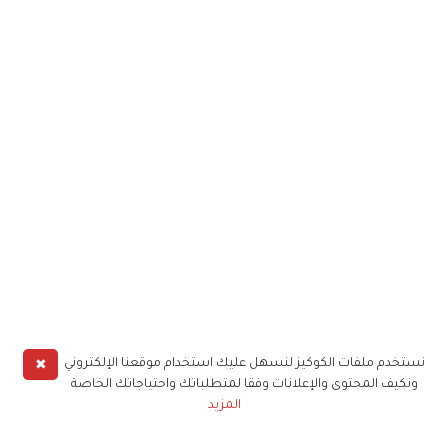
✖
نستخدم ملفات الكوكيز لنسهل عليك استخدام موقعنا الإلكتروني
ونكيف المحتوى والإعلانات وفقا لمتطلباتك واحتياجاتك الخاصة
المزيد