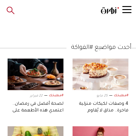
أحدث مواضيع #الفواكة
#مطبخك
#مطبخك
25 مايو
22 فبراير
4 وصفات لكيكات منزلية
لصحة أفضل في رمضان..
فاخرة.. مذاق لا يُقاوم
اعتمدي هذه الأطعمة على
مائدتكِ