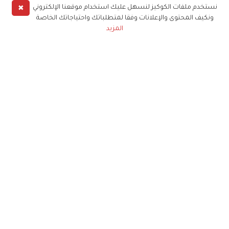
✖
نستخدم ملفات الكوكيز لنسهل عليك استخدام موقعنا الإلكتروني
ونكيف المحتوى والإعلانات وفقا لمتطلباتك واحتياجاتك الخاصة
المزيد
حملوا تطبيق
زهرة الخليج
الاشتراك للحصول على ملخص أسبوعي على بريدك
الإلكتروني