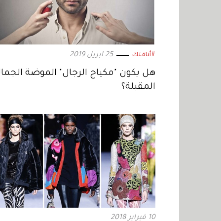
25 ابريل 2019
#أناقتك
هل يكون "مكياج الرجال" الموضة الجمال
المقبلة؟
10 فبراير 2018