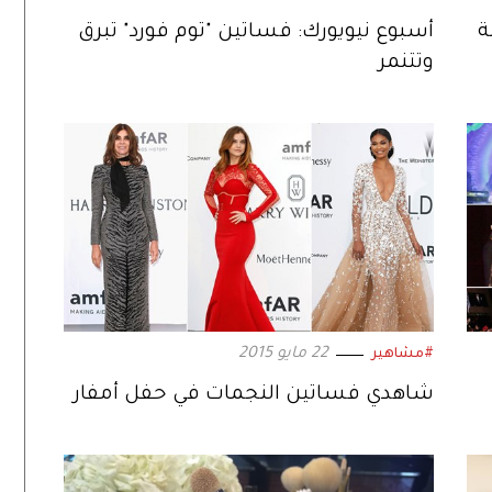
ة
أسبوع نيويورك: فساتين "توم فورد" تبرق
وتتنمر
22 مايو 2015
#مشاهير
شاهدي فساتين النجمات في حفل أمفار