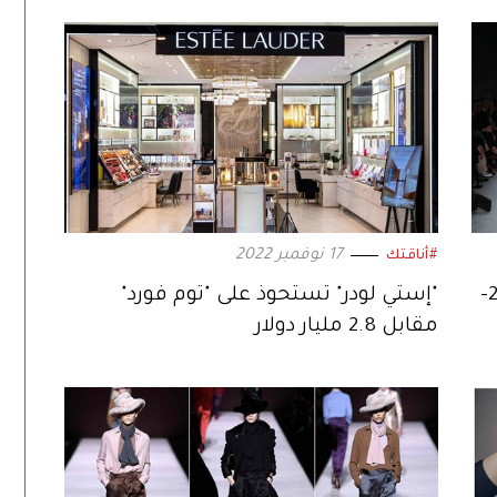
17 نوفمبر 2022
#أناقتك
مجموعة «TOM FORD» لخريف وشتاء 25-
"إستي لودر" تستحوذ على "توم فورد"
مقابل 2.8 مليار دولار