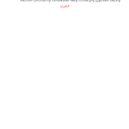
ونكيف المحتوى والإعلانات وفقا لمتطلباتك واحتياجاتك الخاصة
المزيد
حملوا تطبيق
زهرة الخليج
الاشتراك للحصول على ملخص أسبوعي على بريدك
الإلكتروني
لن تتم مشاركة بياناتكم الشخصية مع أي طرف ثالث