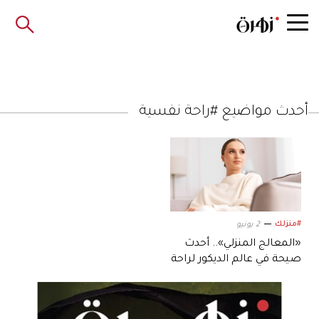
أحدث مواضيع #راحة نفسية
#منزلك
2 يونيو
«المعالج المنزلي».. أحدث
صيحة في عالم الديكور لراحة
نفسية أعمق داخل البيت