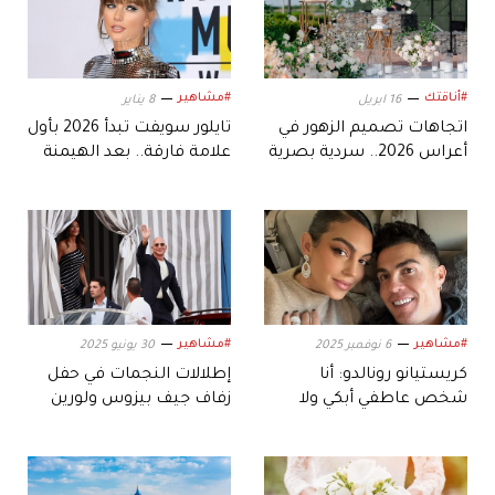
#أناقتك
#مشاهير
16 ابريل
8 يناير
اتجاهات تصميم الزهور في
تايلور سويفت تبدأ 2026 بأول
أعراس 2026.. سردية بصرية
علامة فارقة.. بعد الهيمنة
تجمع بين الدفء
على قوائم موسم العطلات
والرومانسية
#مشاهير
#مشاهير
6 نوفمبر 2025
30 يونيو 2025
كريستيانو رونالدو: أنا
إطلالات النجمات في حفل
شخص عاطفي أبكي ولا
زفاف جيف بيزوس ولورين
أستطيع حبس مشاعري
سانشيز