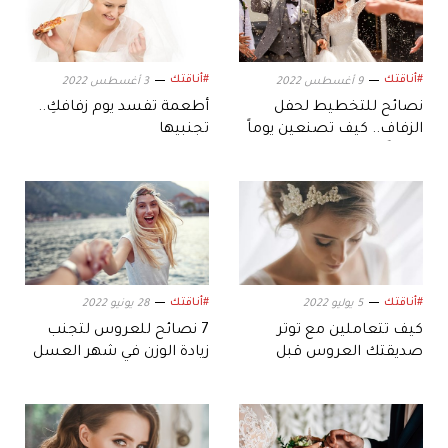
#أناقتك
#أناقتك
9 أغسطس 2022
3 أغسطس 2022
نصائح للتخطيط لحفل
أطعمة تفسد يوم زفافكِ..
الزفاف.. كيف تصنعين يوماً
تجنبيها
مميزاً
#أناقتك
#أناقتك
5 يوليو 2022
28 يونيو 2022
كيف تتعاملين مع توتر
7 نصائح للعروس لتجنب
صديقتك العروس قبل
زيادة الوزن في شهر العسل
الزفاف؟