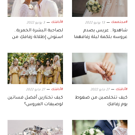
#مجتمعك
#أناقتك
13 يونيو 2022
3 يونيو 2022
شاهدوا.. عريس يصدم
لصاحبة البشرة الخمرية..
عروسه بلكمة ليلة زفافهما
استوحي إطلالة زفافكِ من
نورهان عماد
#أناقتك
#أناقتك
27 مايو 2022
27 مايو 2022
كيف تتخلصين من ضغوط
كيف تختارين أفضل فساتين
يوم زفافكِ
لوصيفات العروس؟