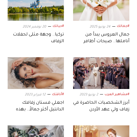
#جمالك
#حياتك
24 يونيو 2025
20 نوفمبر 2024
جمال العروس يبدأ من
تركيا.. وجهة مثلى لحفلات
أناملها.. صيحات أظافر
الزفاف
الزفاف لصيف 2025
#مشاهير العرب
#أناقتك
2 يونيو 2023
12 فبراير 2023
أبرز الشخصيات الحاضرة في
اجعلي فستان زفافك
زفاف ولي عهد الأردن
الدانتيل أكثر جمالاً.. بهذه
الطرق