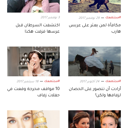
#مجتمعك
3 نوفمبر 2017
29 نوفمبر 2017
مكافأة لمن يعثر على عريس
اكتشفت السرطان قبل
هارب
عرسها فزفت هكذا
#مجتمعك
#مجتمعك
24 أكتوبر 2017
18 سبتمبر 2017
أرادت أن تتصور على الحصان
10 مواقف محرجة وقعت في
لزفافها ولكن!
حفلات زفاف