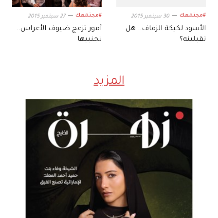
#مجتمعك
#مجتمعك
30 سبتمبر 2015
27 سبتمبر 2015
الأسود لكيكة الزفاف.. هل
أمور تزعج ضيوف الأعراس..
تقبلينه؟
تجنبيها
المزيد