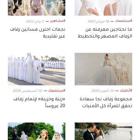
#مجتمعك
#مشاهير
18 فبراير 2022
2 يناير 2022
ما تحتاجين معرفته عن
نجمات اخترن فساتين زفاف
الزفاف المصغر والتخطيط
غير تقليدية
له
#أناقتك
#مجتمعك
23 أكتوبر 2020
10 أغسطس 2020
مجموعة زفاف نجا سعادة
«زينة وخزينة» لإتمام زفاف
تحقق للمرأة كل الأمنيات
20 عروساً