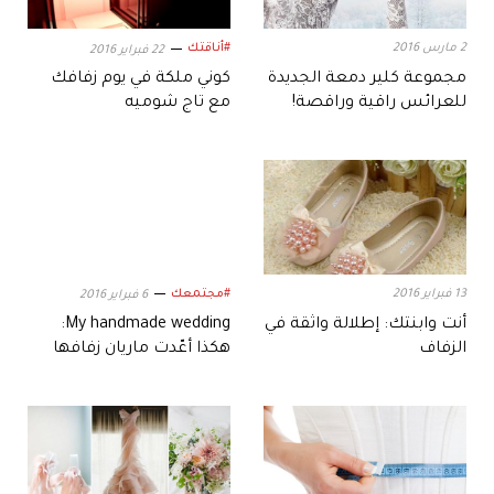
2 مارس 2016
#أناقتك
22 فبراير 2016
مجموعة كلير دمعة الجديدة
كوني ملكة في يوم زفافك
للعرائس راقية وراقصة!
مع تاج شوميه
13 فبراير 2016
#مجتمعك
6 فبراير 2016
أنت وابنتك: إطلالة واثقة في
My handmade wedding:
الزفاف
هكذا أعّدت ماريان زفافها
بنفسها!