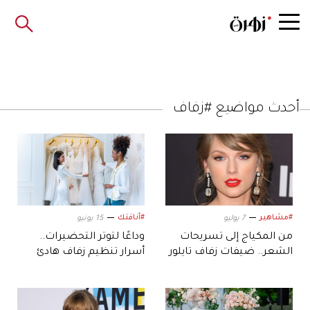
أحدث مواضيع #زفاف
#مشاهير
#أناقتك
7 يوليو
15 يونيو
من المكياج إلى تسريحات
وداعًا لتوتر التحضيرات..
الشعر.. ضيفات زفاف تايلور
أسرار تنظيم زفاف هادئ
سويفت يصنعن أحدث
وممتع
صيحات الجمال