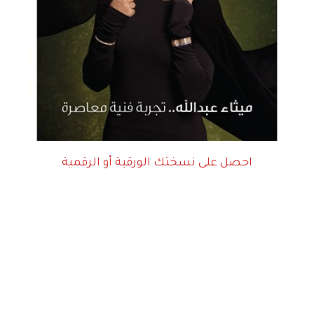
احصل على نسختك الورقية أو الرقمية