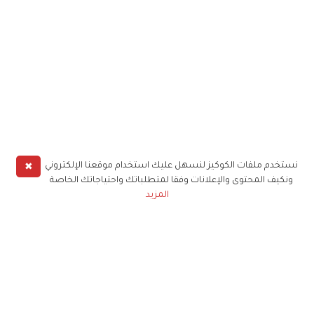
✖
نستخدم ملفات الكوكيز لنسهل عليك استخدام موقعنا الإلكتروني
ونكيف المحتوى والإعلانات وفقا لمتطلباتك واحتياجاتك الخاصة
المزيد
حملوا تطبيق
زهرة الخليج