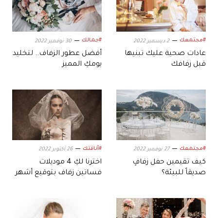
#مجتمعك
#جمالك
2 ديسمبر 2022
30 نوفمبر 2022
عادات صحية عليك تبنيها
أفضل عطور الزفاف.. لتخليد
قبل زفافك
يومكِ المميز
#مجتمعك
#أناقتك
27 نوفمبر 2022
26 أكتوبر 2022
كيف تقيمين حفل زفافٍ
اخترنا لكِ 4 موديلات
صديقاً للبيئة؟
فساتين زفاف بتوقيع أشهر
المصممين العرب