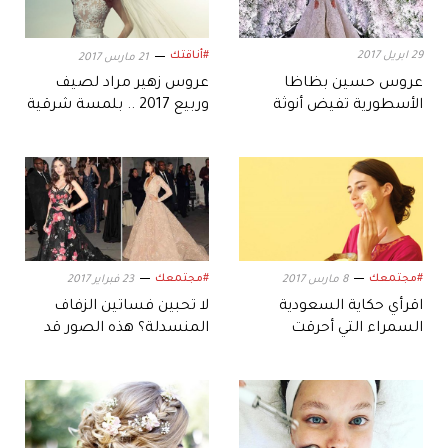
29 ابريل 2017
#أناقتك
21 مارس 2017
عروس حسين بظاظا
عروس زهير مراد لصيف
الأسطورية تفيض أنوثة
وربيع 2017 .. بلمسة شرقية
وفخامة
#مجتمعك
#مجتمعك
8 مارس 2017
23 فبراير 2017
اقرأي حكاية السعودية
لا تحبين فساتين الزفاف
السمراء التي أحرقت
المنسدلة؟ هذه الصور قد
جسدها لتبيضه
تغير رأيك