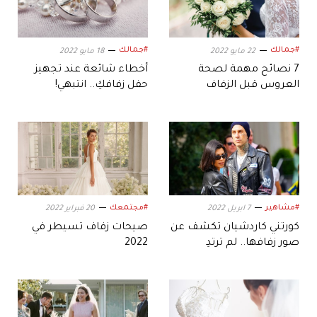
#جمالك
#جمالك
22 مايو 2022
18 مايو 2022
7 نصائح مهمة لصحة
أخطاء شائعة عند تجهيز
العروس قبل الزفاف
حفل زفافكِ.. انتبهي!
#مشاهير
#مجتمعك
7 ابريل 2022
20 فبراير 2022
كورتني كاردشيان تكشف عن
صيحات زفاف تسيطر في
صور زفافها.. لم ترتدِ
2022
الأبيض!