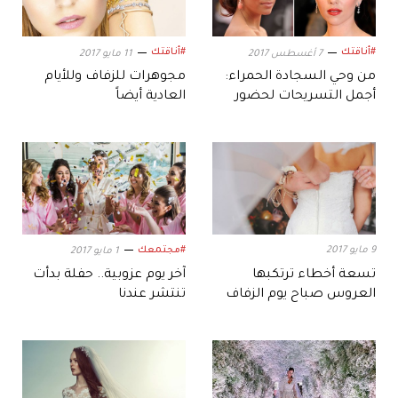
#أناقتك
#أناقتك
7 أغسطس 2017
11 مايو 2017
من وحي السجادة الحمراء:
مجوهرات للزفاف وللأيام
أجمل التسريحات لحضور
العادية أيضاً
حفلات الزفاف
9 مايو 2017
#مجتمعك
1 مايو 2017
تسعة أخطاء ترتكبها
آخر يوم عزوبية.. حفلة بدأت
العروس صباح يوم الزفاف
تنتشر عندنا