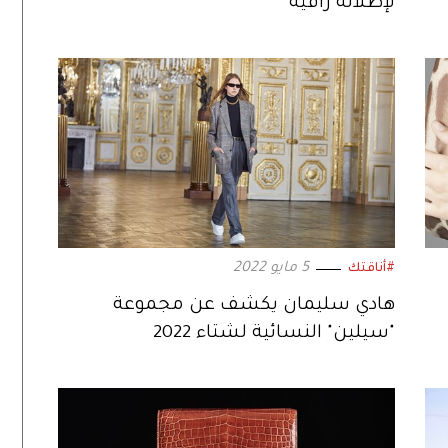
لإطلالة راقية
5 مايو 2022
#أناقتك
هادي سليمان يكشف عن مجموعة
"سيلين" النسائية لشتاء 2022