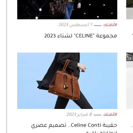
1 أغسطس 2023
#أناقتك
مجموعة "CELINE" لشتاء 2023
8 فبراير 2023
#أناقتك
PLEIN SOLEIL" من دار CELINE..
حقيبة Celine Conti.. تصميم عصري