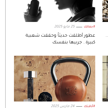
25 مايو 2025
#جمالك
سيلين تطلق أحدث حذاء سنيكر RACER..
عطور أُطلقت حديثاً وحققت شعبية
كبيرة.. جربيها بنفسك
24 مارس 2025
#أناقتك