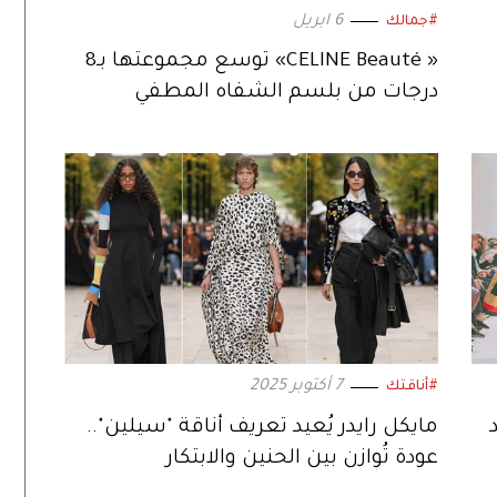
6 ابريل
#جمالك
« CELINE Beauté» توسع مجموعتها بـ8
درجات من بلسم الشفاه المطفي
7 أكتوبر 2025
#أناقتك
د
مايكل رايدر يُعيد تعريف أناقة "سيلين"..
عودة تُوازن بين الحنين والابتكار