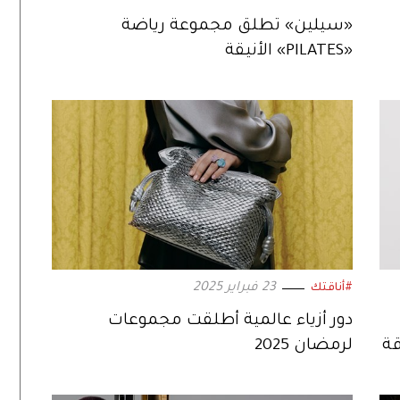
«سيلين» تطلق مجموعة رياضة
«PILATES» الأنيقة
23 فبراير 2025
#أناقتك
دور أزياء عالمية أطلقت مجموعات
قة
لرمضان 2025